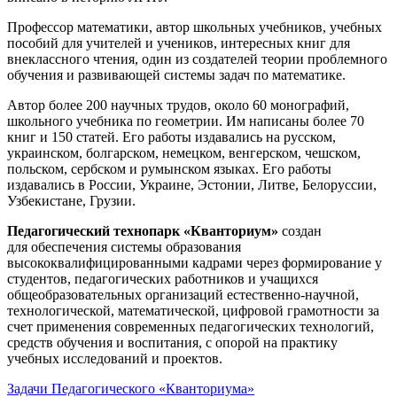
Профессор математики, автор школьных учебников, учебных
пособий для учителей и учеников, интересных книг для
внеклассного чтения, один из создателей теории проблемного
обучения и развивающей системы задач по математике.
Автор более 200 научных трудов, около 60 монографий,
школьного учебника по геометрии. Им написаны более 70
книг и 150 статей. Его работы издавались на русском,
украинском, болгарском, немецком, венгерском, чешском,
польском, сербском и румынском языках. Его работы
издавались в России, Украине, Эстонии, Литве, Белоруссии,
Узбекистане, Грузии.
Педагогический технопарк «Кванториум»
создан
для
обеспечения системы образования
высококвалифицированными кадрами через формирование у
студентов, педагогических работников и учащихся
общеобразовательных организаций естественно-научной,
технологической, математической, цифровой грамотности за
счет применения современных педагогических технологий,
средств обучения и воспитания, с опорой на практику
учебных исследований и проектов.
Задачи Педагогического «Кванториума»