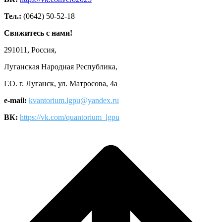
Тел.:
(0642) 50-52-18
Свяжитесь с нами!
291011, Россия,
Луганская Народная Республика,
Г.О. г. Луганск, ул. Матросова, 4а
e-mail:
kvantorium.lgpu@yandex.ru
ВК:
https://vk.com/quantorium_lgpu