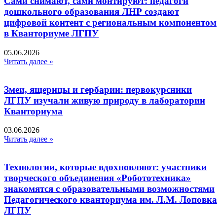
Сами снимают, сами монтируют: педагоги
дошкольного образования ЛНР создают
цифровой контент с региональным компонентом
в Кванториуме ЛГПУ​
05.06.2026
Читать далее »
Змеи, ящерицы и гербарии: первокурсники
ЛГПУ изучали живую природу в лаборатории
Кванториума
03.06.2026
Читать далее »
Технологии, которые вдохновляют: участники
творческого объединения «Робототехника»
знакомятся с образовательными возможностями
Педагогического кванториума им. Л.М. Лоповка
ЛГПУ