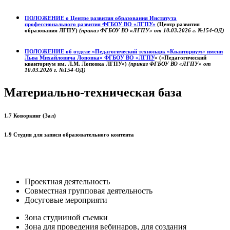
ПОЛОЖЕНИЕ о
Центре развития образования
Института
профессионального развития ФГБОУ ВО «ЛГПУ»
(Центр развития
образования ЛГПУ)
(приказ ФГБОУ ВО «ЛГПУ» от 10.03.2026 г. №154-ОД)
ПОЛОЖЕНИЕ об отделе «Педагогический технопарк «Кванториум» имени
Льва Михайловича Лоповка»
ФГБОУ ВО «ЛГПУ
» («Педагогический
кванториум им. Л.М. Лоповка ЛГПУ»)
(приказ ФГБОУ ВО «ЛГПУ» от
10.03.2026 г. №154-ОД)
Материально-техническая база
1.7 Коворкинг (Зал)
1.9 Студия для записи образовательного контента
Проектная деятельность
Совместная групповая деятельность
Досуговые мероприяти
Зона студииной съемки
Зона для проведения вебинаров, для создания