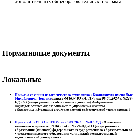
дополнительных общеобразовательных программ
Нормативные документы
Локальные
Приказ о создании педагогического технопарка «Кванториум» имени Льва
Михайловича Лоповка
(
приказ ФГБОУ ВО «ЛГПУ» от 09.04.2024 г. №229-
ОД «О Центре развития образования (филиале) федерального
государственного образовательного учреждения высшего
образования «Луганский государственный педагогический университет»
)
Приказ ФГБОУ ВО «ЛГПУ» от 20.09.2024 г. №486-ОД
«О внесении
изменений в приказ от 09.04.2024 г. №229-ОД «О Центре развития
образования (филиале) федерального государственного образовательного
учреждения высшего образования «Луганский государственный
педагогический университет»