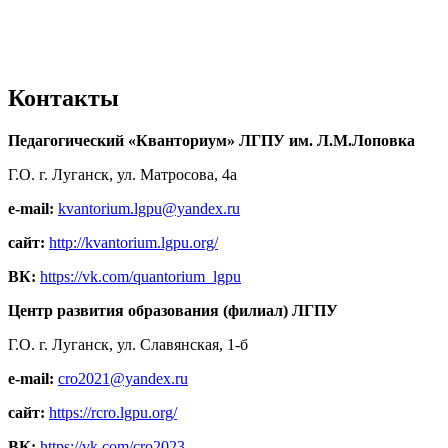
Контакты
Педагогический «Кванториум» ЛГПУ им. Л.М.Лоповка
Г.О. г. Луганск, ул. Матросова, 4а
e-mail:
kvantorium.lgpu@yandex.ru
сайт:
http://kvantorium.lgpu.org/
ВК:
https://vk.com/quantorium_lgpu
Центр развития образования (филиал) ЛГПУ
Г.О. г. Луганск, ул. Славянская, 1-б
e-mail:
cro2021@yandex.ru
сайт:
https://rcro.lgpu.org/
ВК:
https://vk.com/cro2023