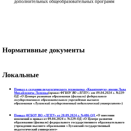
дополнительных общеобразовательных программ
Нормативные документы
Локальные
Приказ о создании педагогического технопарка «Кванториум» имени Льва
Михайловича Лоповка
(
приказ ФГБОУ ВО «ЛГПУ» от 09.04.2024 г. №229-
ОД «О Центре развития образования (филиале) федерального
государственного образовательного учреждения высшего
образования «Луганский государственный педагогический университет»
)
Приказ ФГБОУ ВО «ЛГПУ» от 20.09.2024 г. №486-ОД
«О внесении
изменений в приказ от 09.04.2024 г. №229-ОД «О Центре развития
образования (филиале) федерального государственного образовательного
учреждения высшего образования «Луганский государственный
педагогический университет»