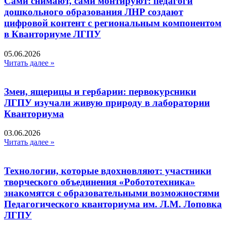
Сами снимают, сами монтируют: педагоги
дошкольного образования ЛНР создают
цифровой контент с региональным компонентом
в Кванториуме ЛГПУ​
05.06.2026
Читать далее »
Змеи, ящерицы и гербарии: первокурсники
ЛГПУ изучали живую природу в лаборатории
Кванториума
03.06.2026
Читать далее »
Технологии, которые вдохновляют: участники
творческого объединения «Робототехника»
знакомятся с образовательными возможностями
Педагогического кванториума им. Л.М. Лоповка
ЛГПУ