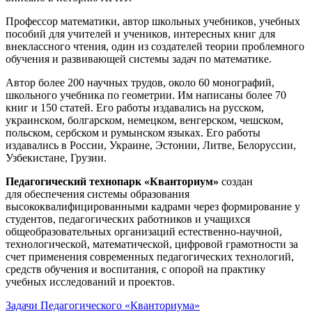
Профессор математики, автор школьных учебников, учебных
пособий для учителей и учеников, интересных книг для
внеклассного чтения, один из создателей теории проблемного
обучения и развивающей системы задач по математике.
Автор более 200 научных трудов, около 60 монографий,
школьного учебника по геометрии. Им написаны более 70
книг и 150 статей. Его работы издавались на русском,
украинском, болгарском, немецком, венгерском, чешском,
польском, сербском и румынском языках. Его работы
издавались в России, Украине, Эстонии, Литве, Белоруссии,
Узбекистане, Грузии.
Педагогический технопарк «Кванториум»
создан
для
обеспечения системы образования
высококвалифицированными кадрами через формирование у
студентов, педагогических работников и учащихся
общеобразовательных организаций естественно-научной,
технологической, математической, цифровой грамотности за
счет применения современных педагогических технологий,
средств обучения и воспитания, с опорой на практику
учебных исследований и проектов.
Задачи Педагогического «Кванториума»