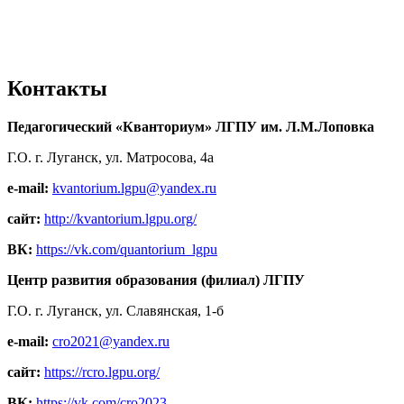
Контакты
Педагогический «Кванториум» ЛГПУ им. Л.М.Лоповка
Г.О. г. Луганск, ул. Матросова, 4а
e-mail:
kvantorium.lgpu@yandex.ru
сайт:
http://kvantorium.lgpu.org/
ВК:
https://vk.com/quantorium_lgpu
Центр развития образования (филиал) ЛГПУ
Г.О. г. Луганск, ул. Славянская, 1-б
e-mail:
cro2021@yandex.ru
сайт:
https://rcro.lgpu.org/
ВК:
https://vk.com/cro2023