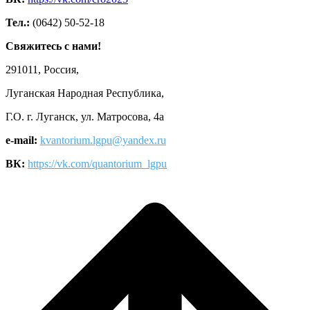
Тел.:
(0642) 50-52-18
Свяжитесь с нами!
291011, Россия,
Луганская Народная Республика,
Г.О. г. Луганск, ул. Матросова, 4а
e-mail:
kvantorium.lgpu@yandex.ru
ВК:
https://vk.com/quantorium_lgpu