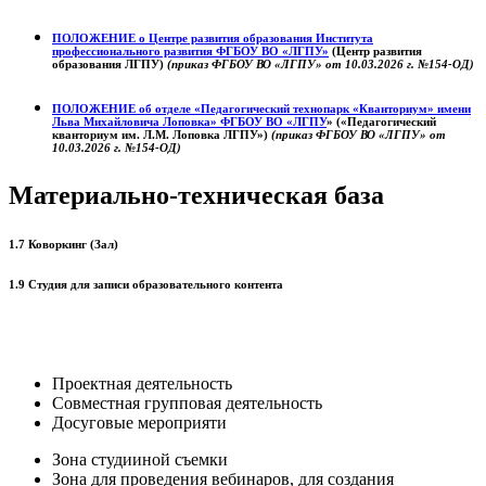
ПОЛОЖЕНИЕ о
Центре развития образования
Института
профессионального развития ФГБОУ ВО «ЛГПУ»
(Центр развития
образования ЛГПУ)
(приказ ФГБОУ ВО «ЛГПУ» от 10.03.2026 г. №154-ОД)
ПОЛОЖЕНИЕ об отделе «Педагогический технопарк «Кванториум» имени
Льва Михайловича Лоповка»
ФГБОУ ВО «ЛГПУ
» («Педагогический
кванториум им. Л.М. Лоповка ЛГПУ»)
(приказ ФГБОУ ВО «ЛГПУ» от
10.03.2026 г. №154-ОД)
Материально-техническая база
1.7 Коворкинг (Зал)
1.9 Студия для записи образовательного контента
Проектная деятельность
Совместная групповая деятельность
Досуговые мероприяти
Зона студииной съемки
Зона для проведения вебинаров, для создания