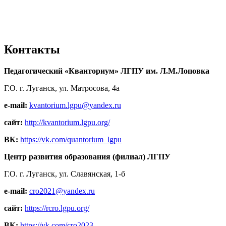
Контакты
Педагогический «Кванториум» ЛГПУ им. Л.М.Лоповка
Г.О. г. Луганск, ул. Матросова, 4а
e-mail:
kvantorium.lgpu@yandex.ru
сайт:
http://kvantorium.lgpu.org/
ВК:
https://vk.com/quantorium_lgpu
Центр развития образования (филиал) ЛГПУ
Г.О. г. Луганск, ул. Славянская, 1-б
e-mail:
cro2021@yandex.ru
сайт:
https://rcro.lgpu.org/
ВК:
https://vk.com/cro2023