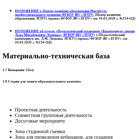
ПОЛОЖЕНИЕ о
Центре развития образования
Института
профессионального развития ФГБОУ ВО «ЛГПУ»
(Центр развития
образования ЛГПУ)
(приказ ФГБОУ ВО «ЛГПУ» от 10.03.2026 г. №154-ОД)
ПОЛОЖЕНИЕ об отделе «Педагогический технопарк «Кванториум» имени
Льва Михайловича Лоповка»
ФГБОУ ВО «ЛГПУ
» («Педагогический
кванториум им. Л.М. Лоповка ЛГПУ»)
(приказ ФГБОУ ВО «ЛГПУ» от
10.03.2026 г. №154-ОД)
Материально-техническая база
1.7 Коворкинг (Зал)
1.9 Студия для записи образовательного контента
Проектная деятельность
Совместная групповая деятельность
Досуговые мероприяти
Зона студииной съемки
Зона для проведения вебинаров, для создания