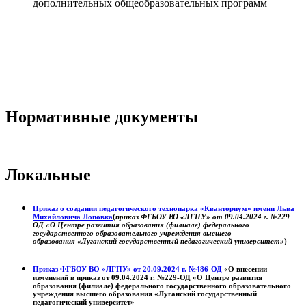
дополнительных общеобразовательных программ
Нормативные документы
Локальные
Приказ о создании педагогического технопарка «Кванториум» имени Льва
Михайловича Лоповка
(
приказ ФГБОУ ВО «ЛГПУ» от 09.04.2024 г. №229-
ОД «О Центре развития образования (филиале) федерального
государственного образовательного учреждения высшего
образования «Луганский государственный педагогический университет»
)
Приказ ФГБОУ ВО «ЛГПУ» от 20.09.2024 г. №486-ОД
«О внесении
изменений в приказ от 09.04.2024 г. №229-ОД «О Центре развития
образования (филиале) федерального государственного образовательного
учреждения высшего образования «Луганский государственный
педагогический университет»