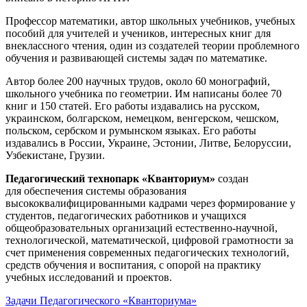
Профессор математики, автор школьных учебников, учебных
пособий для учителей и учеников, интересных книг для
внеклассного чтения, один из создателей теории проблемного
обучения и развивающей системы задач по математике.
Автор более 200 научных трудов, около 60 монографий,
школьного учебника по геометрии. Им написаны более 70
книг и 150 статей. Его работы издавались на русском,
украинском, болгарском, немецком, венгерском, чешском,
польском, сербском и румынском языках. Его работы
издавались в России, Украине, Эстонии, Литве, Белоруссии,
Узбекистане, Грузии.
Педагогический технопарк «Кванториум»
создан
для
обеспечения системы образования
высококвалифицированными кадрами через формирование у
студентов, педагогических работников и учащихся
общеобразовательных организаций естественно-научной,
технологической, математической, цифровой грамотности за
счет применения современных педагогических технологий,
средств обучения и воспитания, с опорой на практику
учебных исследований и проектов.
Задачи Педагогического «Кванториума»