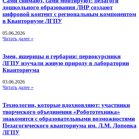
Сами снимают, сами монтируют: педагоги
дошкольного образования ЛНР создают
цифровой контент с региональным компонентом
в Кванториуме ЛГПУ​
05.06.2026
Читать далее »
Змеи, ящерицы и гербарии: первокурсники
ЛГПУ изучали живую природу в лаборатории
Кванториума
03.06.2026
Читать далее »
Технологии, которые вдохновляют: участники
творческого объединения «Робототехника»
знакомятся с образовательными возможностями
Педагогического кванториума им. Л.М. Лоповка
ЛГПУ