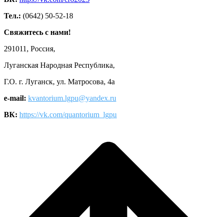
Тел.:
(0642) 50-52-18
Свяжитесь с нами!
291011, Россия,
Луганская Народная Республика,
Г.О. г. Луганск, ул. Матросова, 4а
e-mail:
kvantorium.lgpu@yandex.ru
ВК:
https://vk.com/quantorium_lgpu