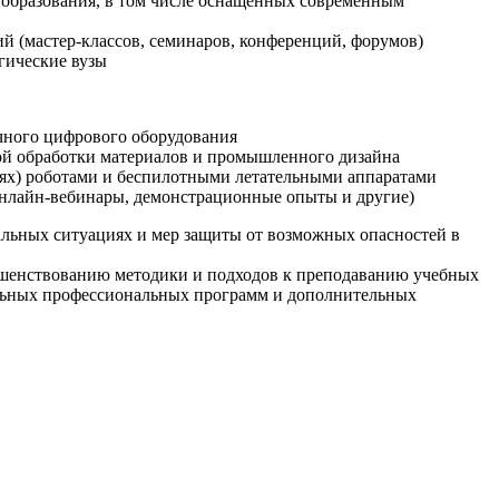
образования, в том числе оснащенных современным
й (мастер-классов, семинаров, конференций, форумов)
гические вузы
очного цифрового оборудования
ой обработки материалов и промышленного дизайна
иях) роботами и беспилотными летательными аппаратами
 онлайн-вебинары, демонстрационные опыты и другие)
альных ситуациях и мер защиты от возможных опасностей в
ршенствованию методики и подходов к преподаванию учебных
ельных профессиональных программ и дополнительных