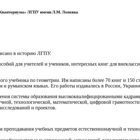
 «Кванториума» ЛГПУ имени Л.М. Лоповка
писано в историю ЛГПУ.
обий для учителей и учеников, интересных книг для внеклассно
ого учебника по геометрии. Им написаны более 70 книг и 150 ст
м и румынском языках. Его работы издавались в России, Украине
ения системы образования высококвалифицированными кадрами 
чной, технологической, математической, цифровой грамотности
х исследований и проектов.
ям преподавания учебных предметов естественнонаучной и техн