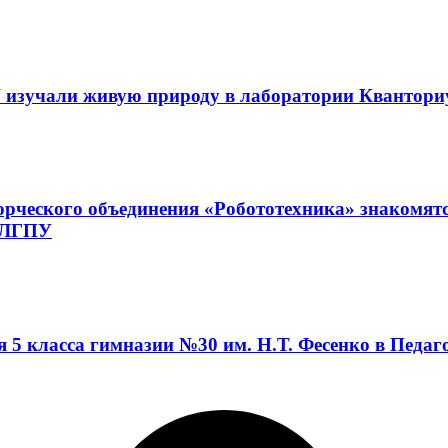
 изучали живую природу в лаборатории Квантор
орческого объединения «Робототехника» знакомят
а ЛГПУ
я 5 класса гимназии №30 им. Н.Т. Фесенко в Педа