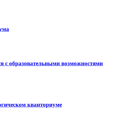
иума
ся с образовательными возможностями
гогическом кванториуме