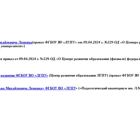
Михайловича Лоповка
(
приказ ФГБОУ ВО «ЛГПУ» от 09.04.2024 г. №229-ОД «О Центре ра
й университет»
)
 в приказ от 09.04.2024 г. №229-ОД «О Центре развития образования (филиале) федер
о развития ФГБОУ ВО «ЛГПУ»
(Центр развития образования ЛГПУ)
(приказ ФГБОУ ВО 
ьва Михайловича Лоповка»
ФГБОУ ВО «ЛГПУ
» («Педагогический кванториум им. Л