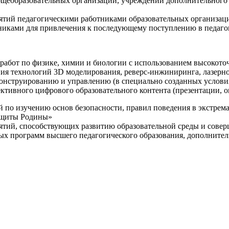
щеобразовательных организаций, учреждений дополнительного 
ятий педагогическими работниками образовательных организаци
никами для привлечения к последующему поступлению в педаго
 работ по физике, химии и биологии с использованием высокот
ния технологий 3D моделирования, реверс-инжиниринга, лазерн
конструированию и управлению (в специально созданных услов
ективного цифрового образовательного контента (презентации,
й по изучению основ безопасности, правил поведения в экстрем
защиты Родины»
иятий, способствующих развитию образовательной среды и сове
ных программ высшего педагогического образования, дополнит