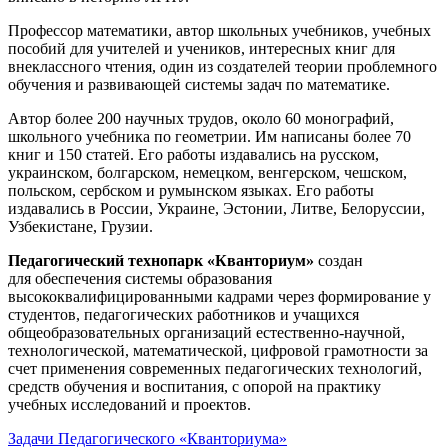
Профессор математики, автор школьных учебников, учебных
пособий для учителей и учеников, интересных книг для
внеклассного чтения, один из создателей теории проблемного
обучения и развивающей системы задач по математике.
Автор более 200 научных трудов, около 60 монографий,
школьного учебника по геометрии. Им написаны более 70
книг и 150 статей. Его работы издавались на русском,
украинском, болгарском, немецком, венгерском, чешском,
польском, сербском и румынском языках. Его работы
издавались в России, Украине, Эстонии, Литве, Белоруссии,
Узбекистане, Грузии.
Педагогический технопарк «Кванториум»
создан
для
обеспечения системы образования
высококвалифицированными кадрами через формирование у
студентов, педагогических работников и учащихся
общеобразовательных организаций естественно-научной,
технологической, математической, цифровой грамотности за
счет применения современных педагогических технологий,
средств обучения и воспитания, с опорой на практику
учебных исследований и проектов.
Задачи Педагогического «Кванториума»