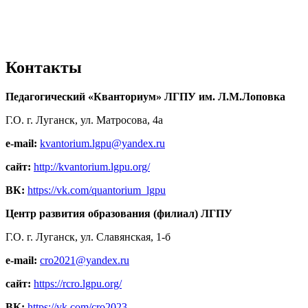
Контакты
Педагогический «Кванториум» ЛГПУ им. Л.М.Лоповка
Г.О. г. Луганск, ул. Матросова, 4а
e-mail:
kvantorium.lgpu@yandex.ru
сайт:
http://kvantorium.lgpu.org/
ВК:
https://vk.com/quantorium_lgpu
Центр развития образования (филиал) ЛГПУ
Г.О. г. Луганск, ул. Славянская, 1-б
e-mail:
cro2021@yandex.ru
сайт:
https://rcro.lgpu.org/
ВК:
https://vk.com/cro2023