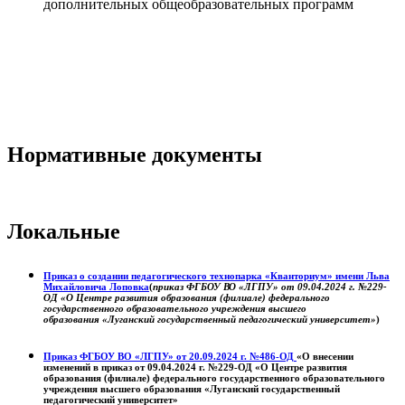
дополнительных общеобразовательных программ
Нормативные документы
Локальные
Приказ о создании педагогического технопарка «Кванториум» имени Льва
Михайловича Лоповка
(
приказ ФГБОУ ВО «ЛГПУ» от 09.04.2024 г. №229-
ОД «О Центре развития образования (филиале) федерального
государственного образовательного учреждения высшего
образования «Луганский государственный педагогический университет»
)
Приказ ФГБОУ ВО «ЛГПУ» от 20.09.2024 г. №486-ОД
«О внесении
изменений в приказ от 09.04.2024 г. №229-ОД «О Центре развития
образования (филиале) федерального государственного образовательного
учреждения высшего образования «Луганский государственный
педагогический университет»