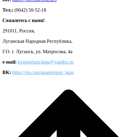
Тел.:
(0642) 50-52-18
Свяжитесь с нами!
291011, Россия,
Луганская Народная Республика,
Г.О. г. Луганск, ул. Матросова, 4а
e-mail:
kvantorium.lgpu@yandex.ru
ВК:
https://vk.com/quantorium_lgpu