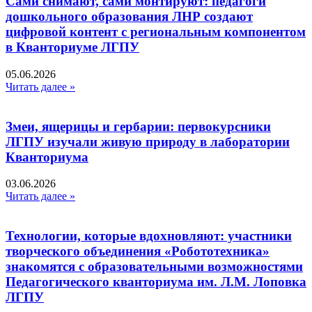
Сами снимают, сами монтируют: педагоги
дошкольного образования ЛНР создают
цифровой контент с региональным компонентом
в Кванториуме ЛГПУ​
05.06.2026
Читать далее »
Змеи, ящерицы и гербарии: первокурсники
ЛГПУ изучали живую природу в лаборатории
Кванториума
03.06.2026
Читать далее »
Технологии, которые вдохновляют: участники
творческого объединения «Робототехника»
знакомятся с образовательными возможностями
Педагогического кванториума им. Л.М. Лоповка
ЛГПУ