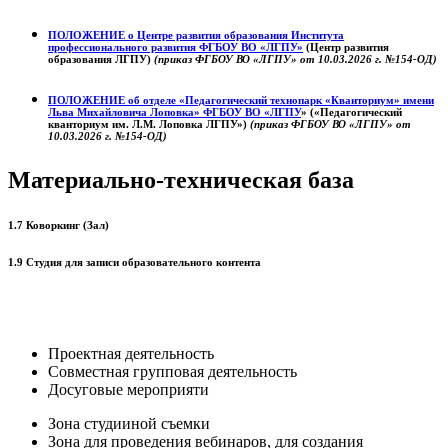
ПОЛОЖЕНИЕ о
Центре развития образования
Института
профессионального развития ФГБОУ ВО «ЛГПУ»
(Центр развития
образования ЛГПУ)
(приказ ФГБОУ ВО «ЛГПУ» от 10.03.2026 г. №154-ОД)
ПОЛОЖЕНИЕ об отделе «Педагогический технопарк «Кванториум» имени
Льва Михайловича Лоповка»
ФГБОУ ВО «ЛГПУ
» («Педагогический
кванториум им. Л.М. Лоповка ЛГПУ»)
(приказ ФГБОУ ВО «ЛГПУ» от
10.03.2026 г. №154-ОД)
Материально-техническая база
1.7 Коворкинг (Зал)
1.9 Студия для записи образовательного контента
Проектная деятельность
Совместная групповая деятельность
Досуговые мероприяти
Зона студииной съемки
Зона для проведения вебинаров, для создания