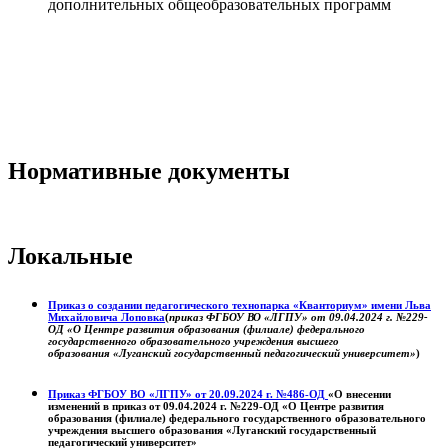
дополнительных общеобразовательных программ
Нормативные документы
Локальные
Приказ о создании педагогического технопарка «Кванториум» имени Льва
Михайловича Лоповка
(
приказ ФГБОУ ВО «ЛГПУ» от 09.04.2024 г. №229-
ОД «О Центре развития образования (филиале) федерального
государственного образовательного учреждения высшего
образования «Луганский государственный педагогический университет»
)
Приказ ФГБОУ ВО «ЛГПУ» от 20.09.2024 г. №486-ОД
«О внесении
изменений в приказ от 09.04.2024 г. №229-ОД «О Центре развития
образования (филиале) федерального государственного образовательного
учреждения высшего образования «Луганский государственный
педагогический университет»