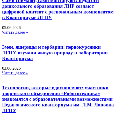
Сами снимают, сами монтируют: педагоги
дошкольного образования ЛНР создают
цифровой контент с региональным компонентом
в Кванториуме ЛГПУ​
05.06.2026
Читать далее »
Змеи, ящерицы и гербарии: первокурсники
ЛГПУ изучали живую природу в лаборатории
Кванториума
03.06.2026
Читать далее »
Технологии, которые вдохновляют: участники
творческого объединения «Робототехника»
знакомятся с образовательными возможностями
Педагогического кванториума им. Л.М. Лоповка
ЛГПУ