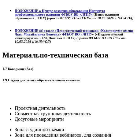
ПОЛОЖЕНИЕ о
Центре развития образования
Института
профессионального развития ФГБОУ ВО «ЛГПУ»
(Центр развития
образования ЛГПУ)
(приказ ФГБОУ ВО «ЛГПУ» от 10.03.2026 г. №154-ОД)
ПОЛОЖЕНИЕ об отделе «Педагогический технопарк «Кванториум» имени
Льва Михайловича Лоповка»
ФГБОУ ВО «ЛГПУ
» («Педагогический
кванториум им. Л.М. Лоповка ЛГПУ»)
(приказ ФГБОУ ВО «ЛГПУ» от
10.03.2026 г. №154-ОД)
Материально-техническая база
1.7 Коворкинг (Зал)
1.9 Студия для записи образовательного контента
Проектная деятельность
Совместная групповая деятельность
Досуговые мероприяти
Зона студииной съемки
Зона для проведения вебинаров, для создания