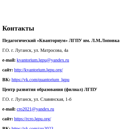
Контакты
Педагогический «Кванториум» ЛГПУ им. Л.М.Лоповка
Г.О. г. Луганск, ул. Матросова, 4а
e-mail:
kvantorium.lgpu@yandex.ru
сайт:
http://kvantorium.lgpu.org/
ВК:
https://vk.com/quantorium_lgpu
Центр развития образования (филиал) ЛГПУ
Г.О. г. Луганск, ул. Славянская, 1-б
e-mail:
cro2021@yandex.ru
сайт:
https://rcro.lgpu.org/
ВК:
https://vk.com/cro2023