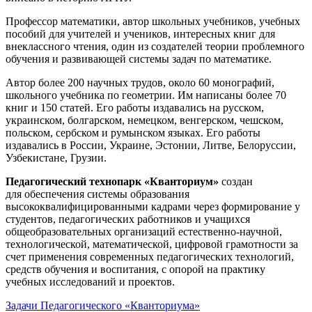
Профессор математики, автор школьных учебников, учебных
пособий для учителей и учеников, интересных книг для
внеклассного чтения, один из создателей теории проблемного
обучения и развивающей системы задач по математике.
Автор более 200 научных трудов, около 60 монографий,
школьного учебника по геометрии. Им написаны более 70
книг и 150 статей. Его работы издавались на русском,
украинском, болгарском, немецком, венгерском, чешском,
польском, сербском и румынском языках. Его работы
издавались в России, Украине, Эстонии, Литве, Белоруссии,
Узбекистане, Грузии.
Педагогический технопарк «Кванториум»
создан
для
обеспечения системы образования
высококвалифицированными кадрами через формирование у
студентов, педагогических работников и учащихся
общеобразовательных организаций естественно-научной,
технологической, математической, цифровой грамотности за
счет применения современных педагогических технологий,
средств обучения и воспитания, с опорой на практику
учебных исследований и проектов.
Задачи Педагогического «Кванториума»