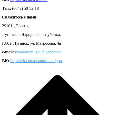
Тел.:
(0642) 50-52-18
Свяжитесь с нами!
291011, Россия,
Луганская Народная Республика,
Г.О. г. Луганск, ул. Матросова, 4а
e-mail:
kvantorium.lgpu@yandex.ru
ВК:
https://vk.com/quantorium_lgpu