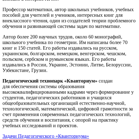
Профессор математики, автор школьных учебников, учебных
пособий для учителей и учеников, интересных книг для
внеклассного чтения, один из создателей теории проблемного
обучения и развивающей системы задач по математике.
Автор более 200 научных трудов, около 60 монографий,
школьного учебника по геометрии. Им написаны более 70
книг и 150 статей. Его работы издавались на русском,
украинском, болгарском, немецком, венгерском, чешском,
польском, сербском и румынском языках. Его работы
издавались в России, Украине, Эстонии, Литве, Белоруссии,
Узбекистане, Грузии.
Педагогический технопарк «Кванториум»
создан
для
обеспечения системы образования
высококвалифицированными кадрами через формирование у
студентов, педагогических работников и учащихся
общеобразовательных организаций естественно-научной,
технологической, математической, цифровой грамотности за
счет применения современных педагогических технологий,
средств обучения и воспитания, с опорой на практику
учебных исследований и проектов.
Задачи Педагогического «Кванториума»