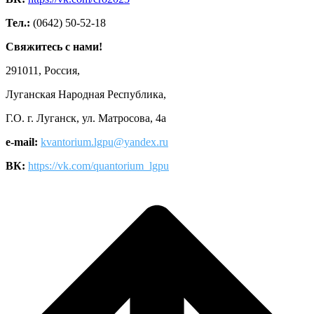
Тел.:
(0642) 50-52-18
Свяжитесь с нами!
291011, Россия,
Луганская Народная Республика,
Г.О. г. Луганск, ул. Матросова, 4а
e-mail:
kvantorium.lgpu@yandex.ru
ВК:
https://vk.com/quantorium_lgpu