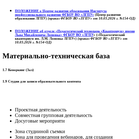
ПОЛОЖЕНИЕ о
Центре развития образования
Института
профессионального развития ФГБОУ ВО «ЛГПУ»
(Центр развития
образования ЛГПУ)
(приказ ФГБОУ ВО «ЛГПУ» от 10.03.2026 г. №154-ОД)
ПОЛОЖЕНИЕ об отделе «Педагогический технопарк «Кванториум» имени
Льва Михайловича Лоповка»
ФГБОУ ВО «ЛГПУ
» («Педагогический
кванториум им. Л.М. Лоповка ЛГПУ»)
(приказ ФГБОУ ВО «ЛГПУ» от
10.03.2026 г. №154-ОД)
Материально-техническая база
1.7 Коворкинг (Зал)
1.9 Студия для записи образовательного контента
Проектная деятельность
Совместная групповая деятельность
Досуговые мероприяти
Зона студииной съемки
Зона для проведения вебинаров, для создания