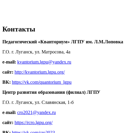
Контакты
Педагогический «Кванториум» ЛГПУ им. Л.М.Лоповка
Г.О. г. Луганск, ул. Матросова, 4а
e-mail:
kvantorium.lgpu@yandex.ru
сайт:
http://kvantorium.lgpu.org/
ВК:
https://vk.com/quantorium_lgpu
Центр развития образования (филиал) ЛГПУ
Г.О. г. Луганск, ул. Славянская, 1-б
e-mail:
cro2021@yandex.ru
сайт:
https://rcro.lgpu.org/
ВК:
https://vk.com/cro2023