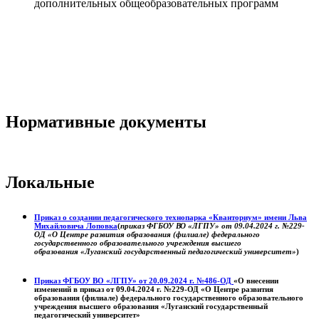
дополнительных общеобразовательных программ
Нормативные документы
Локальные
Приказ о создании педагогического технопарка «Кванториум» имени Льва
Михайловича Лоповка
(
приказ ФГБОУ ВО «ЛГПУ» от 09.04.2024 г. №229-
ОД «О Центре развития образования (филиале) федерального
государственного образовательного учреждения высшего
образования «Луганский государственный педагогический университет»
)
Приказ ФГБОУ ВО «ЛГПУ» от 20.09.2024 г. №486-ОД
«О внесении
изменений в приказ от 09.04.2024 г. №229-ОД «О Центре развития
образования (филиале) федерального государственного образовательного
учреждения высшего образования «Луганский государственный
педагогический университет»