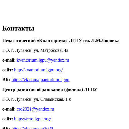
Контакты
Педагогический «Кванториум» ЛГПУ им. Л.М.Лоповка
Г.О. г. Луганск, ул. Матросова, 4а
e-mail:
kvantorium.lgpu@yandex.ru
сайт:
http://kvantorium.lgpu.org/
ВК:
https://vk.com/quantorium_lgpu
Центр развития образования (филиал) ЛГПУ
Г.О. г. Луганск, ул. Славянская, 1-б
e-mail:
cro2021@yandex.ru
сайт:
https://rcro.lgpu.org/
ВК:
https://vk.com/cro2023