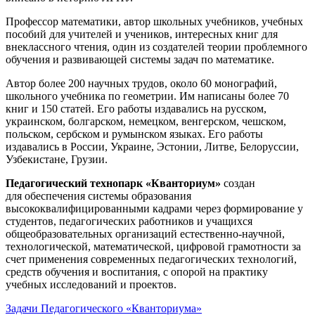
Профессор математики, автор школьных учебников, учебных
пособий для учителей и учеников, интересных книг для
внеклассного чтения, один из создателей теории проблемного
обучения и развивающей системы задач по математике.
Автор более 200 научных трудов, около 60 монографий,
школьного учебника по геометрии. Им написаны более 70
книг и 150 статей. Его работы издавались на русском,
украинском, болгарском, немецком, венгерском, чешском,
польском, сербском и румынском языках. Его работы
издавались в России, Украине, Эстонии, Литве, Белоруссии,
Узбекистане, Грузии.
Педагогический технопарк «Кванториум»
создан
для
обеспечения системы образования
высококвалифицированными кадрами через формирование у
студентов, педагогических работников и учащихся
общеобразовательных организаций естественно-научной,
технологической, математической, цифровой грамотности за
счет применения современных педагогических технологий,
средств обучения и воспитания, с опорой на практику
учебных исследований и проектов.
Задачи Педагогического «Кванториума»