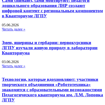
Сами снимают, сами монтируют: педагоги
дошкольного образования ЛНР создают
цифровой контент с региональным компонентом
в Кванториуме ЛГПУ​
05.06.2026
Читать далее »
Змеи, ящерицы и гербарии: первокурсники
ЛГПУ изучали живую природу в лаборатории
Кванториума
03.06.2026
Читать далее »
Технологии, которые вдохновляют: участники
творческого объединения «Робототехника»
знакомятся с образовательными возможностями
Педагогического кванториума им. Л.М. Лоповка
ЛГПУ