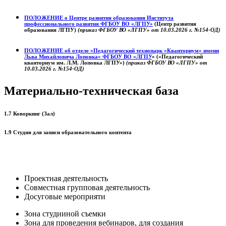
ПОЛОЖЕНИЕ о
Центре развития образования
Института
профессионального развития ФГБОУ ВО «ЛГПУ»
(Центр развития
образования ЛГПУ)
(приказ ФГБОУ ВО «ЛГПУ» от 10.03.2026 г. №154-ОД)
ПОЛОЖЕНИЕ об отделе «Педагогический технопарк «Кванториум» имени
Льва Михайловича Лоповка»
ФГБОУ ВО «ЛГПУ
» («Педагогический
кванториум им. Л.М. Лоповка ЛГПУ»)
(приказ ФГБОУ ВО «ЛГПУ» от
10.03.2026 г. №154-ОД)
Материально-техническая база
1.7 Коворкинг (Зал)
1.9 Студия для записи образовательного контента
Проектная деятельность
Совместная групповая деятельность
Досуговые мероприяти
Зона студииной съемки
Зона для проведения вебинаров, для создания