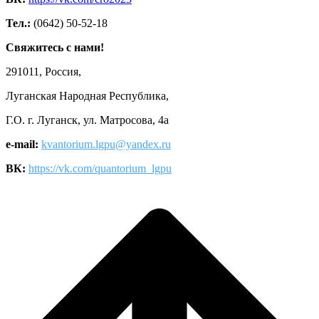
Тел.:
(0642) 50-52-18
Свяжитесь с нами!
291011, Россия,
Луганская Народная Республика,
Г.О. г. Луганск, ул. Матросова, 4а
e-mail:
kvantorium.lgpu@yandex.ru
ВК:
https://vk.com/quantorium_lgpu