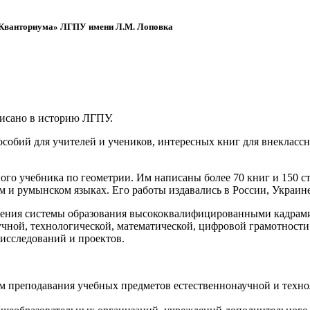
 «Кванториума» ЛГПУ имени Л.М. Лоповка
писано в историю ЛГПУ.
обий для учителей и учеников, интересных книг для внеклассно
ого учебника по геометрии. Им написаны более 70 книг и 150 ст
м и румынском языках. Его работы издавались в России, Украине
ения системы образования высококвалифицированными кадрами 
чной, технологической, математической, цифровой грамотности
х исследований и проектов.
ям преподавания учебных предметов естественнонаучной и техн