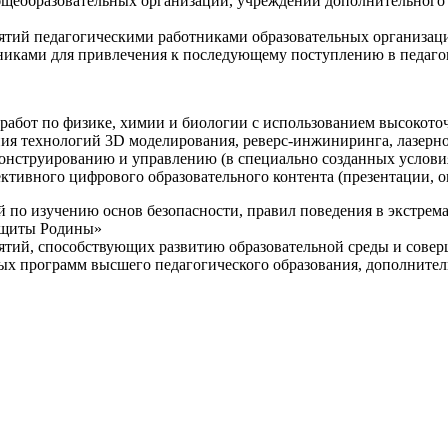
щеобразовательных организаций, учреждений дополнительного 
ятий педагогическими работниками образовательных организаци
никами для привлечения к последующему поступлению в педаго
 работ по физике, химии и биологии с использованием высокот
ния технологий 3D моделирования, реверс-инжиниринга, лазерн
конструированию и управлению (в специально созданных услов
ективного цифрового образовательного контента (презентации,
й по изучению основ безопасности, правил поведения в экстрем
защиты Родины»
иятий, способствующих развитию образовательной среды и сове
ных программ высшего педагогического образования, дополнит