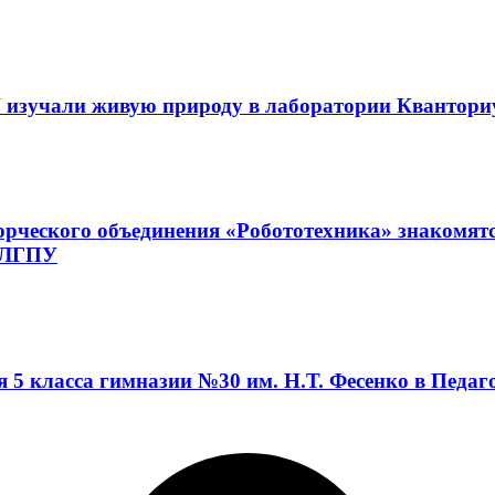
 изучали живую природу в лаборатории Квантор
орческого объединения «Робототехника» знакомят
а ЛГПУ
я 5 класса гимназии №30 им. Н.Т. Фесенко в Педа