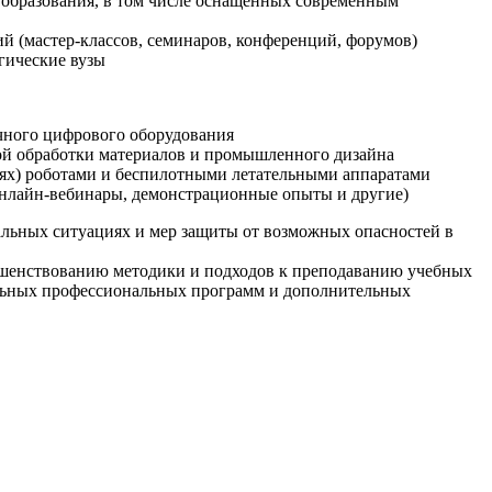
образования, в том числе оснащенных современным
й (мастер-классов, семинаров, конференций, форумов)
гические вузы
очного цифрового оборудования
ой обработки материалов и промышленного дизайна
иях) роботами и беспилотными летательными аппаратами
 онлайн-вебинары, демонстрационные опыты и другие)
альных ситуациях и мер защиты от возможных опасностей в
ршенствованию методики и подходов к преподаванию учебных
ельных профессиональных программ и дополнительных