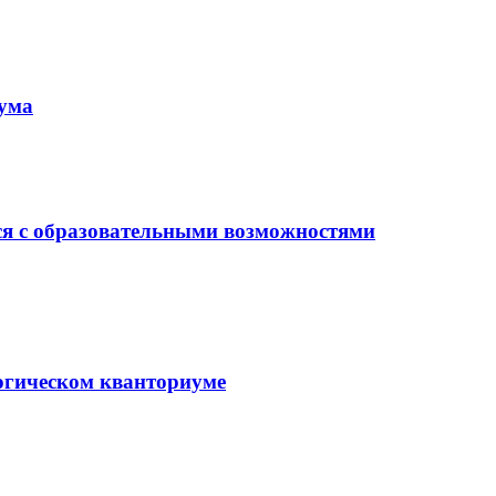
иума
ся с образовательными возможностями
гогическом кванториуме