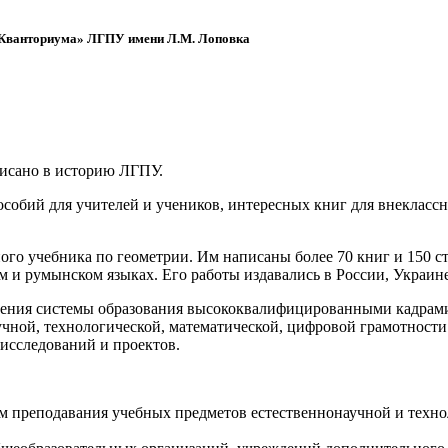
 «Кванториума» ЛГПУ имени Л.М. Лоповка
писано в историю ЛГПУ.
обий для учителей и учеников, интересных книг для внеклассно
ого учебника по геометрии. Им написаны более 70 книг и 150 ст
м и румынском языках. Его работы издавались в России, Украине
ения системы образования высококвалифицированными кадрами 
чной, технологической, математической, цифровой грамотности
х исследований и проектов.
ям преподавания учебных предметов естественнонаучной и техн