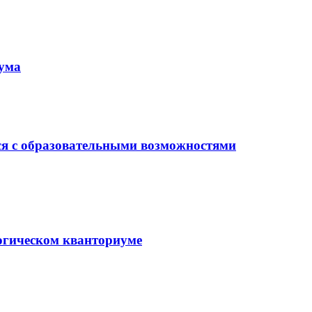
иума
ся с образовательными возможностями
гогическом кванториуме