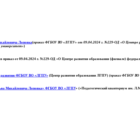
Михайловича Лоповка
(
приказ ФГБОУ ВО «ЛГПУ» от 09.04.2024 г. №229-ОД «О Центре ра
й университет»
)
 в приказ от 09.04.2024 г. №229-ОД «О Центре развития образования (филиале) федер
о развития ФГБОУ ВО «ЛГПУ»
(Центр развития образования ЛГПУ)
(приказ ФГБОУ ВО 
ьва Михайловича Лоповка»
ФГБОУ ВО «ЛГПУ
» («Педагогический кванториум им. Л