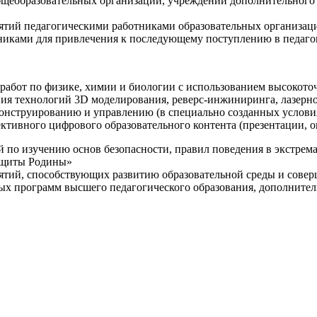
щеобразовательных организаций, учреждений дополнительного 
ятий педагогическими работниками образовательных организаци
никами для привлечения к последующему поступлению в педаго
 работ по физике, химии и биологии с использованием высокот
ния технологий 3D моделирования, реверс-инжиниринга, лазерн
конструированию и управлению (в специально созданных услов
ективного цифрового образовательного контента (презентации,
й по изучению основ безопасности, правил поведения в экстрем
защиты Родины»
иятий, способствующих развитию образовательной среды и сове
ных программ высшего педагогического образования, дополнит