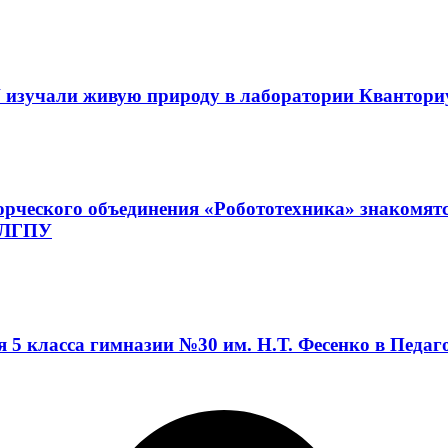
 изучали живую природу в лаборатории Квантор
орческого объединения «Робототехника» знакомят
а ЛГПУ
я 5 класса гимназии №30 им. Н.Т. Фесенко в Педа