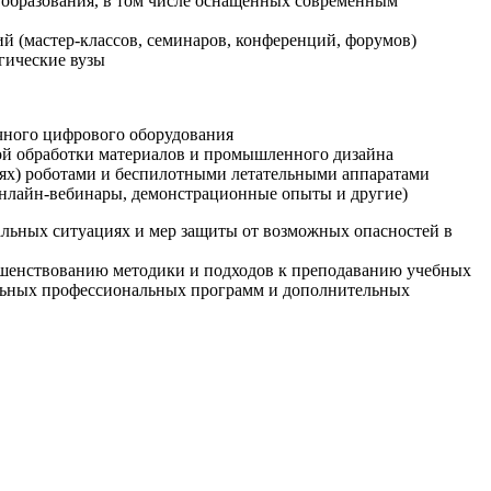
образования, в том числе оснащенных современным
й (мастер-классов, семинаров, конференций, форумов)
гические вузы
очного цифрового оборудования
ой обработки материалов и промышленного дизайна
иях) роботами и беспилотными летательными аппаратами
 онлайн-вебинары, демонстрационные опыты и другие)
альных ситуациях и мер защиты от возможных опасностей в
ршенствованию методики и подходов к преподаванию учебных
ельных профессиональных программ и дополнительных