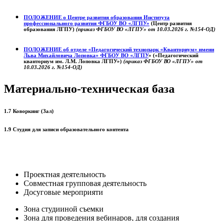
ПОЛОЖЕНИЕ о
Центре развития образования
Института
профессионального развития ФГБОУ ВО «ЛГПУ»
(Центр развития
образования ЛГПУ)
(приказ ФГБОУ ВО «ЛГПУ» от 10.03.2026 г. №154-ОД)
ПОЛОЖЕНИЕ об отделе «Педагогический технопарк «Кванториум» имени
Льва Михайловича Лоповка»
ФГБОУ ВО «ЛГПУ
» («Педагогический
кванториум им. Л.М. Лоповка ЛГПУ»)
(приказ ФГБОУ ВО «ЛГПУ» от
10.03.2026 г. №154-ОД)
Материально-техническая база
1.7 Коворкинг (Зал)
1.9 Студия для записи образовательного контента
Проектная деятельность
Совместная групповая деятельность
Досуговые мероприяти
Зона студииной съемки
Зона для проведения вебинаров, для создания