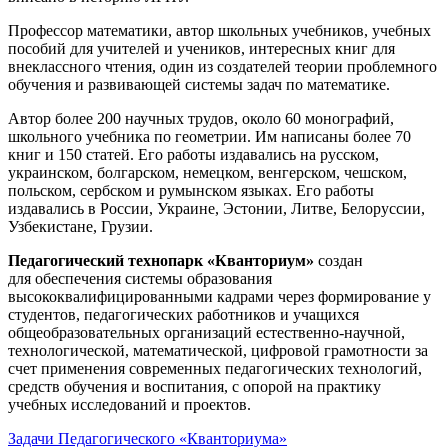
Профессор математики, автор школьных учебников, учебных
пособий для учителей и учеников, интересных книг для
внеклассного чтения, один из создателей теории проблемного
обучения и развивающей системы задач по математике.
Автор более 200 научных трудов, около 60 монографий,
школьного учебника по геометрии. Им написаны более 70
книг и 150 статей. Его работы издавались на русском,
украинском, болгарском, немецком, венгерском, чешском,
польском, сербском и румынском языках. Его работы
издавались в России, Украине, Эстонии, Литве, Белоруссии,
Узбекистане, Грузии.
Педагогический технопарк «Кванториум»
создан
для
обеспечения системы образования
высококвалифицированными кадрами через формирование у
студентов, педагогических работников и учащихся
общеобразовательных организаций естественно-научной,
технологической, математической, цифровой грамотности за
счет применения современных педагогических технологий,
средств обучения и воспитания, с опорой на практику
учебных исследований и проектов.
Задачи Педагогического «Кванториума»