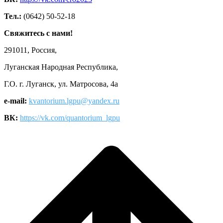
Тел.:
(0642) 50-52-18
Свяжитесь с нами!
291011, Россия,
Луганская Народная Республика,
Г.О. г. Луганск, ул. Матросова, 4а
e-mail:
kvantorium.lgpu@yandex.ru
ВК:
https://vk.com/quantorium_lgpu