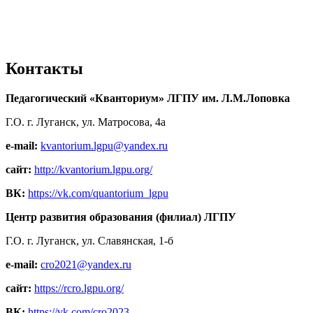
Контакты
Педагогический «Кванториум» ЛГПУ им. Л.М.Лоповка
Г.О. г. Луганск, ул. Матросова, 4а
e-mail:
kvantorium.lgpu@yandex.ru
сайт:
http://kvantorium.lgpu.org/
ВК:
https://vk.com/quantorium_lgpu
Центр развития образования (филиал) ЛГПУ
Г.О. г. Луганск, ул. Славянская, 1-б
e-mail:
cro2021@yandex.ru
сайт:
https://rcro.lgpu.org/
ВК:
https://vk.com/cro2023