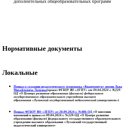
дополнительных общеобразовательных программ
Нормативные документы
Локальные
Приказ о создании педагогического технопарка «Кванториум» имени Льва
Михайловича Лоповка
(
приказ ФГБОУ ВО «ЛГПУ» от 09.04.2024 г. №229-
ОД «О Центре развития образования (филиале) федерального
государственного образовательного учреждения высшего
образования «Луганский государственный педагогический университет»
)
Приказ ФГБОУ ВО «ЛГПУ» от 20.09.2024 г. №486-ОД
«О внесении
изменений в приказ от 09.04.2024 г. №229-ОД «О Центре развития
образования (филиале) федерального государственного образовательного
учреждения высшего образования «Луганский государственный
педагогический университет»