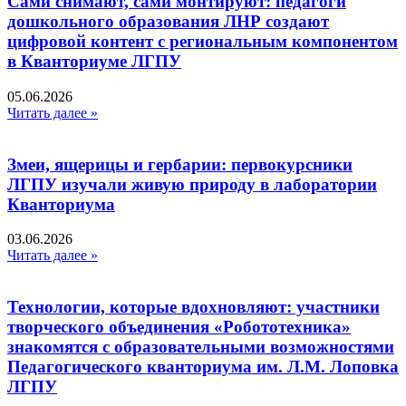
Сами снимают, сами монтируют: педагоги
дошкольного образования ЛНР создают
цифровой контент с региональным компонентом
в Кванториуме ЛГПУ​
05.06.2026
Читать далее »
Змеи, ящерицы и гербарии: первокурсники
ЛГПУ изучали живую природу в лаборатории
Кванториума
03.06.2026
Читать далее »
Технологии, которые вдохновляют: участники
творческого объединения «Робототехника»
знакомятся с образовательными возможностями
Педагогического кванториума им. Л.М. Лоповка
ЛГПУ