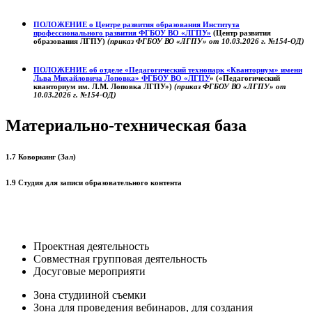
ПОЛОЖЕНИЕ о
Центре развития образования
Института
профессионального развития ФГБОУ ВО «ЛГПУ»
(Центр развития
образования ЛГПУ)
(приказ ФГБОУ ВО «ЛГПУ» от 10.03.2026 г. №154-ОД)
ПОЛОЖЕНИЕ об отделе «Педагогический технопарк «Кванториум» имени
Льва Михайловича Лоповка»
ФГБОУ ВО «ЛГПУ
» («Педагогический
кванториум им. Л.М. Лоповка ЛГПУ»)
(приказ ФГБОУ ВО «ЛГПУ» от
10.03.2026 г. №154-ОД)
Материально-техническая база
1.7 Коворкинг (Зал)
1.9 Студия для записи образовательного контента
Проектная деятельность
Совместная групповая деятельность
Досуговые мероприяти
Зона студииной съемки
Зона для проведения вебинаров, для создания