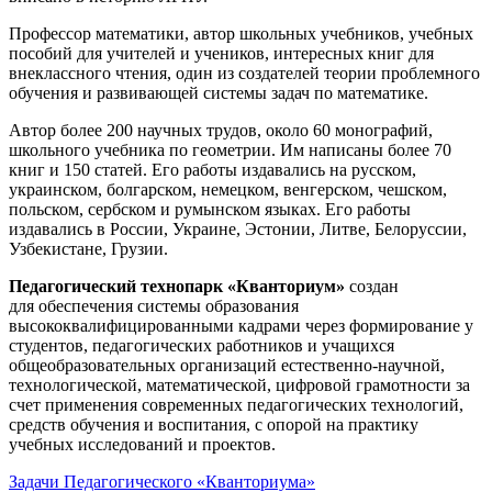
Профессор математики, автор школьных учебников, учебных
пособий для учителей и учеников, интересных книг для
внеклассного чтения, один из создателей теории проблемного
обучения и развивающей системы задач по математике.
Автор более 200 научных трудов, около 60 монографий,
школьного учебника по геометрии. Им написаны более 70
книг и 150 статей. Его работы издавались на русском,
украинском, болгарском, немецком, венгерском, чешском,
польском, сербском и румынском языках. Его работы
издавались в России, Украине, Эстонии, Литве, Белоруссии,
Узбекистане, Грузии.
Педагогический технопарк «Кванториум»
создан
для
обеспечения системы образования
высококвалифицированными кадрами через формирование у
студентов, педагогических работников и учащихся
общеобразовательных организаций естественно-научной,
технологической, математической, цифровой грамотности за
счет применения современных педагогических технологий,
средств обучения и воспитания, с опорой на практику
учебных исследований и проектов.
Задачи Педагогического «Кванториума»