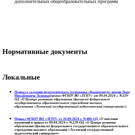
дополнительных общеобразовательных программ
Нормативные документы
Локальные
Приказ о создании педагогического технопарка «Кванториум» имени Льва
Михайловича Лоповка
(
приказ ФГБОУ ВО «ЛГПУ» от 09.04.2024 г. №229-
ОД «О Центре развития образования (филиале) федерального
государственного образовательного учреждения высшего
образования «Луганский государственный педагогический университет»
)
Приказ ФГБОУ ВО «ЛГПУ» от 20.09.2024 г. №486-ОД
«О внесении
изменений в приказ от 09.04.2024 г. №229-ОД «О Центре развития
образования (филиале) федерального государственного образовательного
учреждения высшего образования «Луганский государственный
педагогический университет»