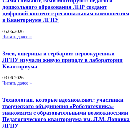
Сами снимают, сами монтируют: педагоги
дошкольного образования ЛНР создают
цифровой контент с региональным компонентом
в Кванториуме ЛГПУ​
05.06.2026
Читать далее »
Змеи, ящерицы и гербарии: первокурсники
ЛГПУ изучали живую природу в лаборатории
Кванториума
03.06.2026
Читать далее »
Технологии, которые вдохновляют: участники
творческого объединения «Робототехника»
знакомятся с образовательными возможностями
Педагогического кванториума им. Л.М. Лоповка
ЛГПУ