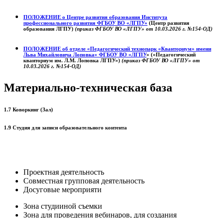
ПОЛОЖЕНИЕ о
Центре развития образования
Института
профессионального развития ФГБОУ ВО «ЛГПУ»
(Центр развития
образования ЛГПУ)
(приказ ФГБОУ ВО «ЛГПУ» от 10.03.2026 г. №154-ОД)
ПОЛОЖЕНИЕ об отделе «Педагогический технопарк «Кванториум» имени
Льва Михайловича Лоповка»
ФГБОУ ВО «ЛГПУ
» («Педагогический
кванториум им. Л.М. Лоповка ЛГПУ»)
(приказ ФГБОУ ВО «ЛГПУ» от
10.03.2026 г. №154-ОД)
Материально-техническая база
1.7 Коворкинг (Зал)
1.9 Студия для записи образовательного контента
Проектная деятельность
Совместная групповая деятельность
Досуговые мероприяти
Зона студииной съемки
Зона для проведения вебинаров, для создания