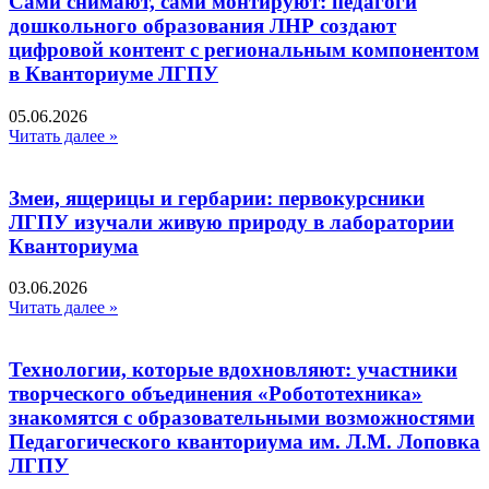
Сами снимают, сами монтируют: педагоги
дошкольного образования ЛНР создают
цифровой контент с региональным компонентом
в Кванториуме ЛГПУ​
05.06.2026
Читать далее »
Змеи, ящерицы и гербарии: первокурсники
ЛГПУ изучали живую природу в лаборатории
Кванториума
03.06.2026
Читать далее »
Технологии, которые вдохновляют: участники
творческого объединения «Робототехника»
знакомятся с образовательными возможностями
Педагогического кванториума им. Л.М. Лоповка
ЛГПУ