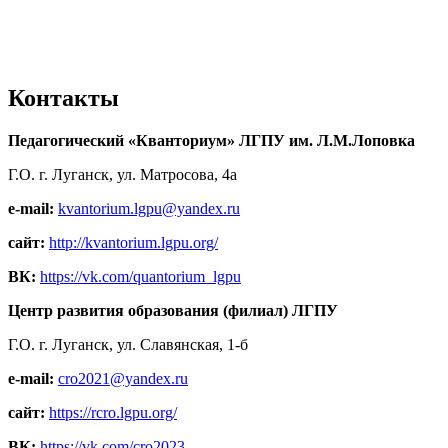
Контакты
Педагогический «Кванториум» ЛГПУ им. Л.М.Лоповка
Г.О. г. Луганск, ул. Матросова, 4а
e-mail:
kvantorium.lgpu@yandex.ru
сайт:
http://kvantorium.lgpu.org/
ВК:
https://vk.com/quantorium_lgpu
Центр развития образования (филиал) ЛГПУ
Г.О. г. Луганск, ул. Славянская, 1-б
e-mail:
cro2021@yandex.ru
сайт:
https://rcro.lgpu.org/
ВК:
https://vk.com/cro2023