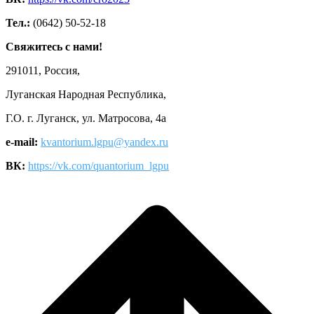
Тел.:
(0642) 50-52-18
Свяжитесь с нами!
291011, Россия,
Луганская Народная Республика,
Г.О. г. Луганск, ул. Матросова, 4а
e-mail:
kvantorium.lgpu@yandex.ru
ВК:
https://vk.com/quantorium_lgpu