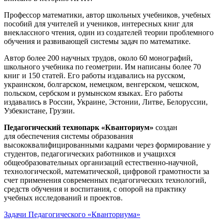
Профессор математики, автор школьных учебников, учебных
пособий для учителей и учеников, интересных книг для
внеклассного чтения, один из создателей теории проблемного
обучения и развивающей системы задач по математике.
Автор более 200 научных трудов, около 60 монографий,
школьного учебника по геометрии. Им написаны более 70
книг и 150 статей. Его работы издавались на русском,
украинском, болгарском, немецком, венгерском, чешском,
польском, сербском и румынском языках. Его работы
издавались в России, Украине, Эстонии, Литве, Белоруссии,
Узбекистане, Грузии.
Педагогический технопарк «Кванториум»
создан
для
обеспечения системы образования
высококвалифицированными кадрами через формирование у
студентов, педагогических работников и учащихся
общеобразовательных организаций естественно-научной,
технологической, математической, цифровой грамотности за
счет применения современных педагогических технологий,
средств обучения и воспитания, с опорой на практику
учебных исследований и проектов.
Задачи Педагогического «Кванториума»