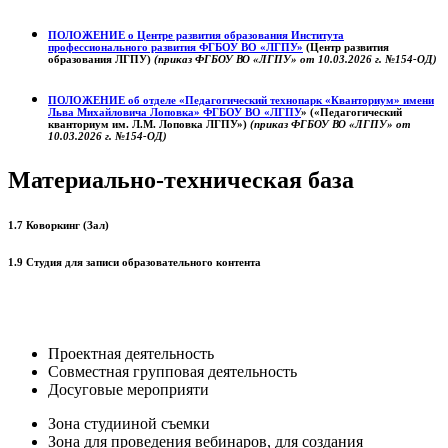
ПОЛОЖЕНИЕ о
Центре развития образования
Института
профессионального развития ФГБОУ ВО «ЛГПУ»
(Центр развития
образования ЛГПУ)
(приказ ФГБОУ ВО «ЛГПУ» от 10.03.2026 г. №154-ОД)
ПОЛОЖЕНИЕ об отделе «Педагогический технопарк «Кванториум» имени
Льва Михайловича Лоповка»
ФГБОУ ВО «ЛГПУ
» («Педагогический
кванториум им. Л.М. Лоповка ЛГПУ»)
(приказ ФГБОУ ВО «ЛГПУ» от
10.03.2026 г. №154-ОД)
Материально-техническая база
1.7 Коворкинг (Зал)
1.9 Студия для записи образовательного контента
Проектная деятельность
Совместная групповая деятельность
Досуговые мероприяти
Зона студииной съемки
Зона для проведения вебинаров, для создания