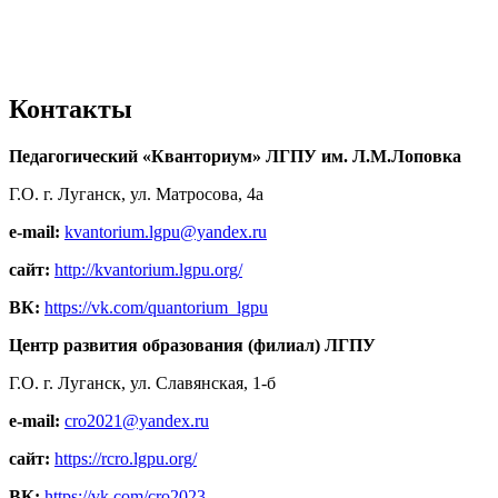
Контакты
Педагогический «Кванториум» ЛГПУ им. Л.М.Лоповка
Г.О. г. Луганск, ул. Матросова, 4а
e-mail:
kvantorium.lgpu@yandex.ru
сайт:
http://kvantorium.lgpu.org/
ВК:
https://vk.com/quantorium_lgpu
Центр развития образования (филиал) ЛГПУ
Г.О. г. Луганск, ул. Славянская, 1-б
e-mail:
cro2021@yandex.ru
сайт:
https://rcro.lgpu.org/
ВК:
https://vk.com/cro2023