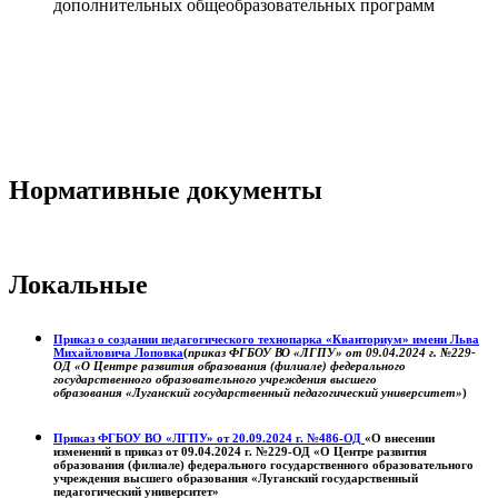
дополнительных общеобразовательных программ
Нормативные документы
Локальные
Приказ о создании педагогического технопарка «Кванториум» имени Льва
Михайловича Лоповка
(
приказ ФГБОУ ВО «ЛГПУ» от 09.04.2024 г. №229-
ОД «О Центре развития образования (филиале) федерального
государственного образовательного учреждения высшего
образования «Луганский государственный педагогический университет»
)
Приказ ФГБОУ ВО «ЛГПУ» от 20.09.2024 г. №486-ОД
«О внесении
изменений в приказ от 09.04.2024 г. №229-ОД «О Центре развития
образования (филиале) федерального государственного образовательного
учреждения высшего образования «Луганский государственный
педагогический университет»