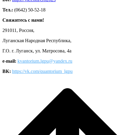
Тел.:
(0642) 50-52-18
Свяжитесь с нами!
291011, Россия,
Луганская Народная Республика,
Г.О. г. Луганск, ул. Матросова, 4а
e-mail:
kvantorium.lgpu@yandex.ru
ВК:
https://vk.com/quantorium_lgpu