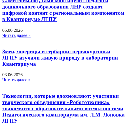
Сами снимают, сами монтируют: педагоги
дошкольного образования ЛНР создают
цифровой контент с региональным компонентом
в Кванториуме ЛГПУ​
05.06.2026
Читать далее »
Змеи, ящерицы и гербарии: первокурсники
ЛГПУ изучали живую природу в лаборатории
Кванториума
03.06.2026
Читать далее »
Технологии, которые вдохновляют: участники
творческого объединения «Робототехника»
знакомятся с образовательными возможностями
Педагогического кванториума им. Л.М. Лоповка
ЛГПУ