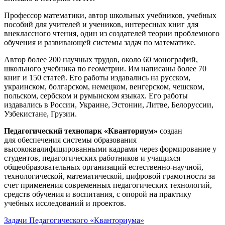
Профессор математики, автор школьных учебников, учебных
пособий для учителей и учеников, интересных книг для
внеклассного чтения, один из создателей теории проблемного
обучения и развивающей системы задач по математике.
Автор более 200 научных трудов, около 60 монографий,
школьного учебника по геометрии. Им написаны более 70
книг и 150 статей. Его работы издавались на русском,
украинском, болгарском, немецком, венгерском, чешском,
польском, сербском и румынском языках. Его работы
издавались в России, Украине, Эстонии, Литве, Белоруссии,
Узбекистане, Грузии.
Педагогический технопарк «Кванториум»
создан
для
обеспечения системы образования
высококвалифицированными кадрами через формирование у
студентов, педагогических работников и учащихся
общеобразовательных организаций естественно-научной,
технологической, математической, цифровой грамотности за
счет применения современных педагогических технологий,
средств обучения и воспитания, с опорой на практику
учебных исследований и проектов.
Задачи Педагогического «Кванториума»