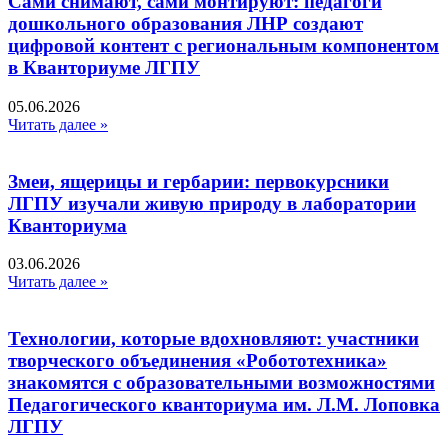
Сами снимают, сами монтируют: педагоги
дошкольного образования ЛНР создают
цифровой контент с региональным компонентом
в Кванториуме ЛГПУ​
05.06.2026
Читать далее »
Змеи, ящерицы и гербарии: первокурсники
ЛГПУ изучали живую природу в лаборатории
Кванториума
03.06.2026
Читать далее »
Технологии, которые вдохновляют: участники
творческого объединения «Робототехника»
знакомятся с образовательными возможностями
Педагогического кванториума им. Л.М. Лоповка
ЛГПУ