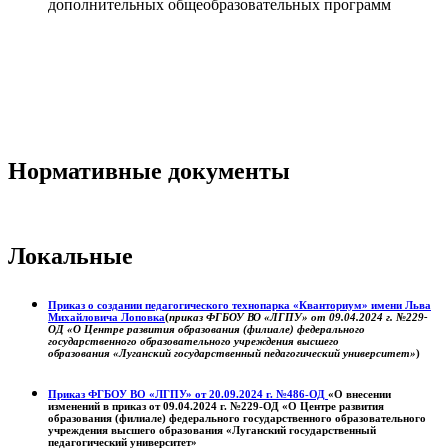
дополнительных общеобразовательных программ
Нормативные документы
Локальные
Приказ о создании педагогического технопарка «Кванториум» имени Льва
Михайловича Лоповка
(
приказ ФГБОУ ВО «ЛГПУ» от 09.04.2024 г. №229-
ОД «О Центре развития образования (филиале) федерального
государственного образовательного учреждения высшего
образования «Луганский государственный педагогический университет»
)
Приказ ФГБОУ ВО «ЛГПУ» от 20.09.2024 г. №486-ОД
«О внесении
изменений в приказ от 09.04.2024 г. №229-ОД «О Центре развития
образования (филиале) федерального государственного образовательного
учреждения высшего образования «Луганский государственный
педагогический университет»