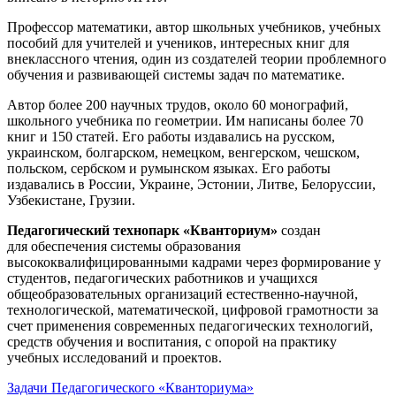
Профессор математики, автор школьных учебников, учебных
пособий для учителей и учеников, интересных книг для
внеклассного чтения, один из создателей теории проблемного
обучения и развивающей системы задач по математике.
Автор более 200 научных трудов, около 60 монографий,
школьного учебника по геометрии. Им написаны более 70
книг и 150 статей. Его работы издавались на русском,
украинском, болгарском, немецком, венгерском, чешском,
польском, сербском и румынском языках. Его работы
издавались в России, Украине, Эстонии, Литве, Белоруссии,
Узбекистане, Грузии.
Педагогический технопарк «Кванториум»
создан
для
обеспечения системы образования
высококвалифицированными кадрами через формирование у
студентов, педагогических работников и учащихся
общеобразовательных организаций естественно-научной,
технологической, математической, цифровой грамотности за
счет применения современных педагогических технологий,
средств обучения и воспитания, с опорой на практику
учебных исследований и проектов.
Задачи Педагогического «Кванториума»