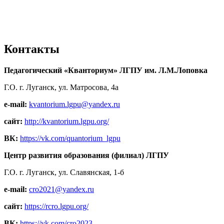
Контакты
Педагогический «Кванториум» ЛГПУ им. Л.М.Лоповка
Г.О. г. Луганск, ул. Матросова, 4а
e-mail:
kvantorium.lgpu@yandex.ru
сайт:
http://kvantorium.lgpu.org/
ВК:
https://vk.com/quantorium_lgpu
Центр развития образования (филиал) ЛГПУ
Г.О. г. Луганск, ул. Славянская, 1-б
e-mail:
cro2021@yandex.ru
сайт:
https://rcro.lgpu.org/
ВК:
https://vk.com/cro2023