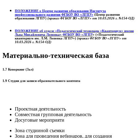
ПОЛОЖЕНИЕ о
Центре развития образования
Института
профессионального развития ФГБОУ ВО «ЛГПУ»
(Центр развития
образования ЛГПУ)
(приказ ФГБОУ ВО «ЛГПУ» от 10.03.2026 г. №154-ОД)
ПОЛОЖЕНИЕ об отделе «Педагогический технопарк «Кванториум» имени
Льва Михайловича Лоповка»
ФГБОУ ВО «ЛГПУ
» («Педагогический
кванториум им. Л.М. Лоповка ЛГПУ»)
(приказ ФГБОУ ВО «ЛГПУ» от
10.03.2026 г. №154-ОД)
Материально-техническая база
1.7 Коворкинг (Зал)
1.9 Студия для записи образовательного контента
Проектная деятельность
Совместная групповая деятельность
Досуговые мероприяти
Зона студииной съемки
Зона для проведения вебинаров, для создания