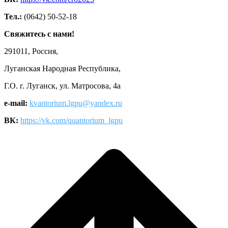
Тел.:
(0642) 50-52-18
Свяжитесь с нами!
291011, Россия,
Луганская Народная Республика,
Г.О. г. Луганск, ул. Матросова, 4а
e-mail:
kvantorium.lgpu@yandex.ru
ВК:
https://vk.com/quantorium_lgpu