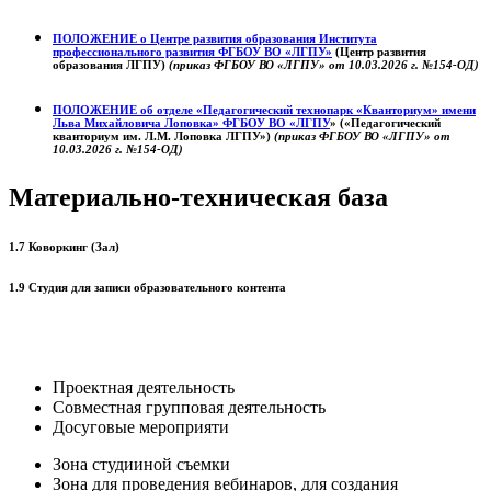
ПОЛОЖЕНИЕ о
Центре развития образования
Института
профессионального развития ФГБОУ ВО «ЛГПУ»
(Центр развития
образования ЛГПУ)
(приказ ФГБОУ ВО «ЛГПУ» от 10.03.2026 г. №154-ОД)
ПОЛОЖЕНИЕ об отделе «Педагогический технопарк «Кванториум» имени
Льва Михайловича Лоповка»
ФГБОУ ВО «ЛГПУ
» («Педагогический
кванториум им. Л.М. Лоповка ЛГПУ»)
(приказ ФГБОУ ВО «ЛГПУ» от
10.03.2026 г. №154-ОД)
Материально-техническая база
1.7 Коворкинг (Зал)
1.9 Студия для записи образовательного контента
Проектная деятельность
Совместная групповая деятельность
Досуговые мероприяти
Зона студииной съемки
Зона для проведения вебинаров, для создания