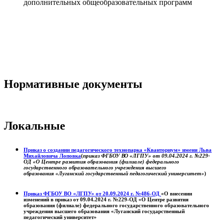
дополнительных общеобразовательных программ
Нормативные документы
Локальные
Приказ о создании педагогического технопарка «Кванториум» имени Льва
Михайловича Лоповка
(
приказ ФГБОУ ВО «ЛГПУ» от 09.04.2024 г. №229-
ОД «О Центре развития образования (филиале) федерального
государственного образовательного учреждения высшего
образования «Луганский государственный педагогический университет»
)
Приказ ФГБОУ ВО «ЛГПУ» от 20.09.2024 г. №486-ОД
«О внесении
изменений в приказ от 09.04.2024 г. №229-ОД «О Центре развития
образования (филиале) федерального государственного образовательного
учреждения высшего образования «Луганский государственный
педагогический университет»