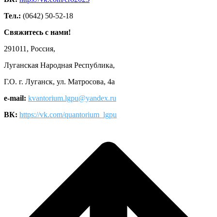
Тел.:
(0642) 50-52-18
Свяжитесь с нами!
291011, Россия,
Луганская Народная Республика,
Г.О. г. Луганск, ул. Матросова, 4а
e-mail:
kvantorium.lgpu@yandex.ru
ВК:
https://vk.com/quantorium_lgpu