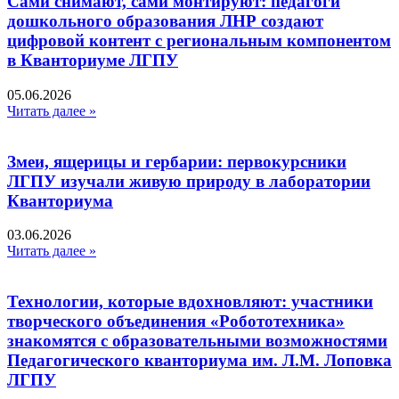
Сами снимают, сами монтируют: педагоги
дошкольного образования ЛНР создают
цифровой контент с региональным компонентом
в Кванториуме ЛГПУ​
05.06.2026
Читать далее »
Змеи, ящерицы и гербарии: первокурсники
ЛГПУ изучали живую природу в лаборатории
Кванториума
03.06.2026
Читать далее »
Технологии, которые вдохновляют: участники
творческого объединения «Робототехника»
знакомятся с образовательными возможностями
Педагогического кванториума им. Л.М. Лоповка
ЛГПУ