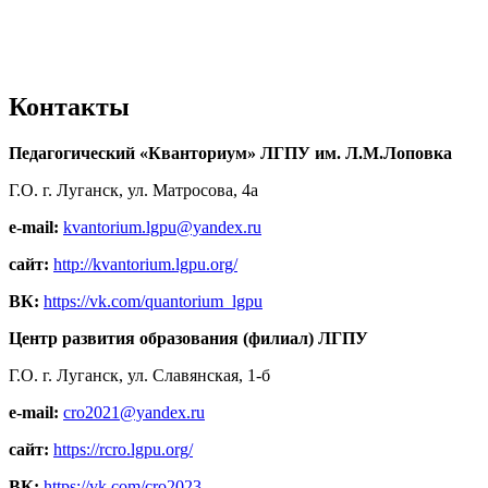
Контакты
Педагогический «Кванториум» ЛГПУ им. Л.М.Лоповка
Г.О. г. Луганск, ул. Матросова, 4а
e-mail:
kvantorium.lgpu@yandex.ru
сайт:
http://kvantorium.lgpu.org/
ВК:
https://vk.com/quantorium_lgpu
Центр развития образования (филиал) ЛГПУ
Г.О. г. Луганск, ул. Славянская, 1-б
e-mail:
cro2021@yandex.ru
сайт:
https://rcro.lgpu.org/
ВК:
https://vk.com/cro2023