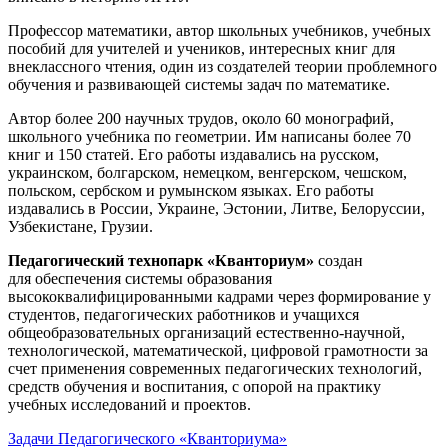
Профессор математики, автор школьных учебников, учебных
пособий для учителей и учеников, интересных книг для
внеклассного чтения, один из создателей теории проблемного
обучения и развивающей системы задач по математике.
Автор более 200 научных трудов, около 60 монографий,
школьного учебника по геометрии. Им написаны более 70
книг и 150 статей. Его работы издавались на русском,
украинском, болгарском, немецком, венгерском, чешском,
польском, сербском и румынском языках. Его работы
издавались в России, Украине, Эстонии, Литве, Белоруссии,
Узбекистане, Грузии.
Педагогический технопарк «Кванториум»
создан
для
обеспечения системы образования
высококвалифицированными кадрами через формирование у
студентов, педагогических работников и учащихся
общеобразовательных организаций естественно-научной,
технологической, математической, цифровой грамотности за
счет применения современных педагогических технологий,
средств обучения и воспитания, с опорой на практику
учебных исследований и проектов.
Задачи Педагогического «Кванториума»