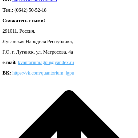
Тел.:
(0642) 50-52-18
Свяжитесь с нами!
291011, Россия,
Луганская Народная Республика,
Г.О. г. Луганск, ул. Матросова, 4а
e-mail:
kvantorium.lgpu@yandex.ru
ВК:
https://vk.com/quantorium_lgpu