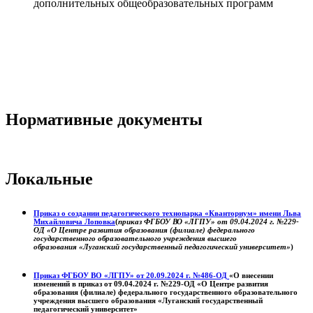
дополнительных общеобразовательных программ
Нормативные документы
Локальные
Приказ о создании педагогического технопарка «Кванториум» имени Льва
Михайловича Лоповка
(
приказ ФГБОУ ВО «ЛГПУ» от 09.04.2024 г. №229-
ОД «О Центре развития образования (филиале) федерального
государственного образовательного учреждения высшего
образования «Луганский государственный педагогический университет»
)
Приказ ФГБОУ ВО «ЛГПУ» от 20.09.2024 г. №486-ОД
«О внесении
изменений в приказ от 09.04.2024 г. №229-ОД «О Центре развития
образования (филиале) федерального государственного образовательного
учреждения высшего образования «Луганский государственный
педагогический университет»