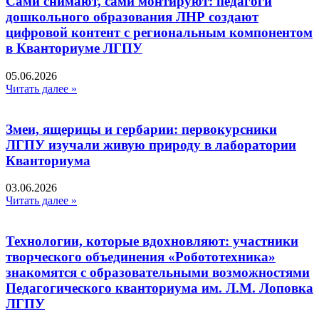
Сами снимают, сами монтируют: педагоги
дошкольного образования ЛНР создают
цифровой контент с региональным компонентом
в Кванториуме ЛГПУ​
05.06.2026
Читать далее »
Змеи, ящерицы и гербарии: первокурсники
ЛГПУ изучали живую природу в лаборатории
Кванториума
03.06.2026
Читать далее »
Технологии, которые вдохновляют: участники
творческого объединения «Робототехника»
знакомятся с образовательными возможностями
Педагогического кванториума им. Л.М. Лоповка
ЛГПУ