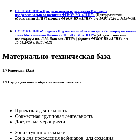
ПОЛОЖЕНИЕ о
Центре развития образования
Института
профессионального развития ФГБОУ ВО «ЛГПУ»
(Центр развития
образования ЛГПУ)
(приказ ФГБОУ ВО «ЛГПУ» от 10.03.2026 г. №154-ОД)
ПОЛОЖЕНИЕ об отделе «Педагогический технопарк «Кванториум» имени
Льва Михайловича Лоповка»
ФГБОУ ВО «ЛГПУ
» («Педагогический
кванториум им. Л.М. Лоповка ЛГПУ»)
(приказ ФГБОУ ВО «ЛГПУ» от
10.03.2026 г. №154-ОД)
Материально-техническая база
1.7 Коворкинг (Зал)
1.9 Студия для записи образовательного контента
Проектная деятельность
Совместная групповая деятельность
Досуговые мероприяти
Зона студииной съемки
Зона для проведения вебинаров, для создания