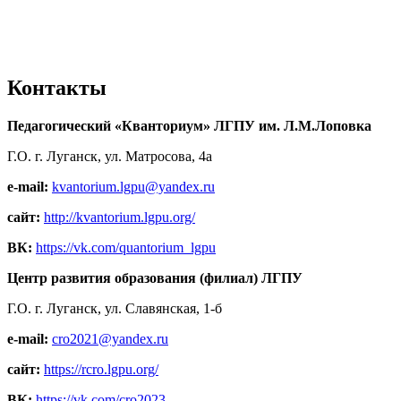
Контакты
Педагогический «Кванториум» ЛГПУ им. Л.М.Лоповка
Г.О. г. Луганск, ул. Матросова, 4а
e-mail:
kvantorium.lgpu@yandex.ru
сайт:
http://kvantorium.lgpu.org/
ВК:
https://vk.com/quantorium_lgpu
Центр развития образования (филиал) ЛГПУ
Г.О. г. Луганск, ул. Славянская, 1-б
e-mail:
cro2021@yandex.ru
сайт:
https://rcro.lgpu.org/
ВК:
https://vk.com/cro2023