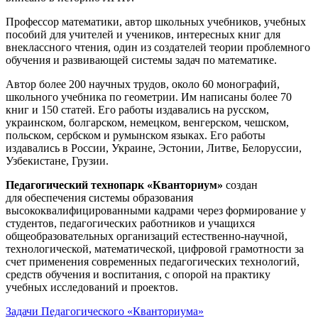
Профессор математики, автор школьных учебников, учебных
пособий для учителей и учеников, интересных книг для
внеклассного чтения, один из создателей теории проблемного
обучения и развивающей системы задач по математике.
Автор более 200 научных трудов, около 60 монографий,
школьного учебника по геометрии. Им написаны более 70
книг и 150 статей. Его работы издавались на русском,
украинском, болгарском, немецком, венгерском, чешском,
польском, сербском и румынском языках. Его работы
издавались в России, Украине, Эстонии, Литве, Белоруссии,
Узбекистане, Грузии.
Педагогический технопарк «Кванториум»
создан
для
обеспечения системы образования
высококвалифицированными кадрами через формирование у
студентов, педагогических работников и учащихся
общеобразовательных организаций естественно-научной,
технологической, математической, цифровой грамотности за
счет применения современных педагогических технологий,
средств обучения и воспитания, с опорой на практику
учебных исследований и проектов.
Задачи Педагогического «Кванториума»