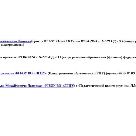
Михайловича Лоповка
(
приказ ФГБОУ ВО «ЛГПУ» от 09.04.2024 г. №229-ОД «О Центре ра
й университет»
)
 в приказ от 09.04.2024 г. №229-ОД «О Центре развития образования (филиале) федер
о развития ФГБОУ ВО «ЛГПУ»
(Центр развития образования ЛГПУ)
(приказ ФГБОУ ВО 
ьва Михайловича Лоповка»
ФГБОУ ВО «ЛГПУ
» («Педагогический кванториум им. Л