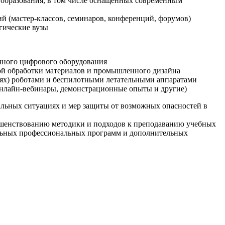
образования, в том числе оснащенных современным
й (мастер-классов, семинаров, конференций, форумов)
гические вузы
очного цифрового оборудования
ой обработки материалов и промышленного дизайна
иях) роботами и беспилотными летательными аппаратами
 онлайн-вебинары, демонстрационные опыты и другие)
альных ситуациях и мер защиты от возможных опасностей в
ршенствованию методики и подходов к преподаванию учебных
ельных профессиональных программ и дополнительных