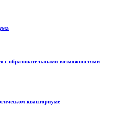
иума
ся с образовательными возможностями
гогическом кванториуме