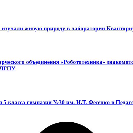
 изучали живую природу в лаборатории Квантор
орческого объединения «Робототехника» знакомят
а ЛГПУ
я 5 класса гимназии №30 им. Н.Т. Фесенко в Педа