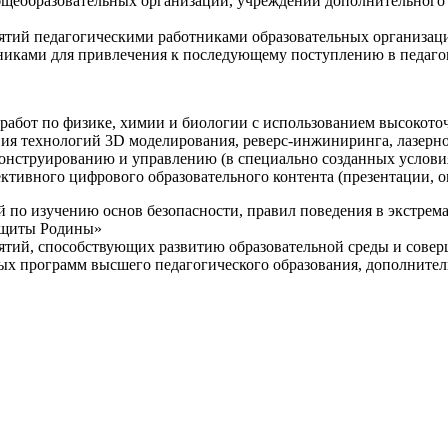
щеобразовательных организаций, учреждений дополнительного 
ятий педагогическими работниками образовательных организаци
никами для привлечения к последующему поступлению в педаго
 работ по физике, химии и биологии с использованием высокот
ния технологий 3D моделирования, реверс-инжиниринга, лазерн
конструированию и управлению (в специально созданных услов
ективного цифрового образовательного контента (презентации,
й по изучению основ безопасности, правил поведения в экстрем
защиты Родины»
иятий, способствующих развитию образовательной среды и сове
ных программ высшего педагогического образования, дополнит