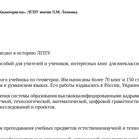
 «Кванториума» ЛГПУ имени Л.М. Лоповка
писано в историю ЛГПУ.
обий для учителей и учеников, интересных книг для внеклассно
ого учебника по геометрии. Им написаны более 70 книг и 150 ст
м и румынском языках. Его работы издавались в России, Украине
ения системы образования высококвалифицированными кадрами 
чной, технологической, математической, цифровой грамотности
х исследований и проектов.
ям преподавания учебных предметов естественнонаучной и техн