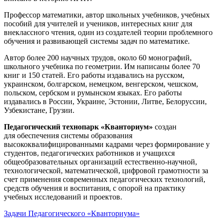
Профессор математики, автор школьных учебников, учебных
пособий для учителей и учеников, интересных книг для
внеклассного чтения, один из создателей теории проблемного
обучения и развивающей системы задач по математике.
Автор более 200 научных трудов, около 60 монографий,
школьного учебника по геометрии. Им написаны более 70
книг и 150 статей. Его работы издавались на русском,
украинском, болгарском, немецком, венгерском, чешском,
польском, сербском и румынском языках. Его работы
издавались в России, Украине, Эстонии, Литве, Белоруссии,
Узбекистане, Грузии.
Педагогический технопарк «Кванториум»
создан
для
обеспечения системы образования
высококвалифицированными кадрами через формирование у
студентов, педагогических работников и учащихся
общеобразовательных организаций естественно-научной,
технологической, математической, цифровой грамотности за
счет применения современных педагогических технологий,
средств обучения и воспитания, с опорой на практику
учебных исследований и проектов.
Задачи Педагогического «Кванториума»