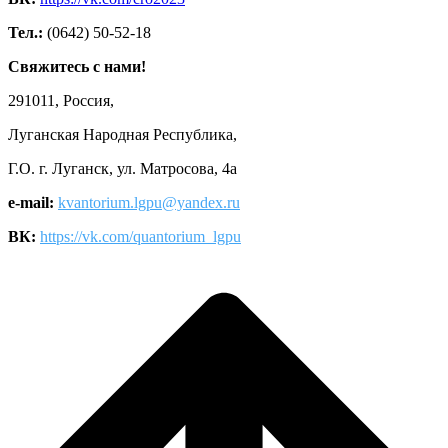
Тел.:
(0642) 50-52-18
Свяжитесь с нами!
291011, Россия,
Луганская Народная Республика,
Г.О. г. Луганск, ул. Матросова, 4а
e-mail:
kvantorium.lgpu@yandex.ru
ВК:
https://vk.com/quantorium_lgpu