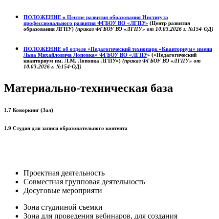
ПОЛОЖЕНИЕ о
Центре развития образования
Института
профессионального развития ФГБОУ ВО «ЛГПУ»
(Центр развития
образования ЛГПУ)
(приказ ФГБОУ ВО «ЛГПУ» от 10.03.2026 г. №154-ОД)
ПОЛОЖЕНИЕ об отделе «Педагогический технопарк «Кванториум» имени
Льва Михайловича Лоповка»
ФГБОУ ВО «ЛГПУ
» («Педагогический
кванториум им. Л.М. Лоповка ЛГПУ»)
(приказ ФГБОУ ВО «ЛГПУ» от
10.03.2026 г. №154-ОД)
Материально-техническая база
1.7 Коворкинг (Зал)
1.9 Студия для записи образовательного контента
Проектная деятельность
Совместная групповая деятельность
Досуговые мероприяти
Зона студииной съемки
Зона для проведения вебинаров, для создания