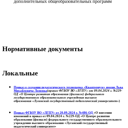
дополнительных общеобразовательных программ
Нормативные документы
Локальные
Приказ о создании педагогического технопарка «Кванториум» имени Льва
Михайловича Лоповка
(
приказ ФГБОУ ВО «ЛГПУ» от 09.04.2024 г. №229-
ОД «О Центре развития образования (филиале) федерального
государственного образовательного учреждения высшего
образования «Луганский государственный педагогический университет»
)
Приказ ФГБОУ ВО «ЛГПУ» от 20.09.2024 г. №486-ОД
«О внесении
изменений в приказ от 09.04.2024 г. №229-ОД «О Центре развития
образования (филиале) федерального государственного образовательного
учреждения высшего образования «Луганский государственный
педагогический университет»