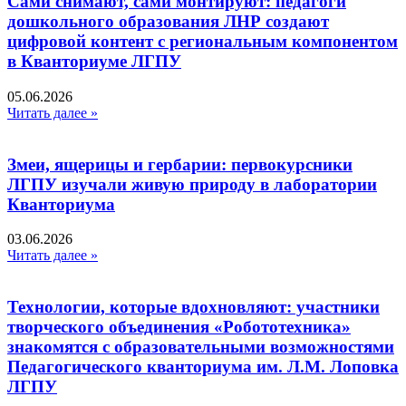
Сами снимают, сами монтируют: педагоги
дошкольного образования ЛНР создают
цифровой контент с региональным компонентом
в Кванториуме ЛГПУ​
05.06.2026
Читать далее »
Змеи, ящерицы и гербарии: первокурсники
ЛГПУ изучали живую природу в лаборатории
Кванториума
03.06.2026
Читать далее »
Технологии, которые вдохновляют: участники
творческого объединения «Робототехника»
знакомятся с образовательными возможностями
Педагогического кванториума им. Л.М. Лоповка
ЛГПУ