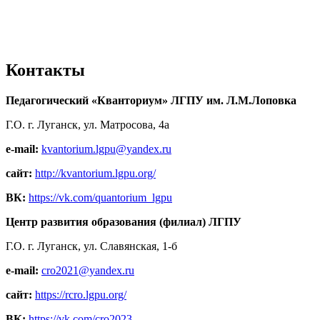
Контакты
Педагогический «Кванториум» ЛГПУ им. Л.М.Лоповка
Г.О. г. Луганск, ул. Матросова, 4а
e-mail:
kvantorium.lgpu@yandex.ru
сайт:
http://kvantorium.lgpu.org/
ВК:
https://vk.com/quantorium_lgpu
Центр развития образования (филиал) ЛГПУ
Г.О. г. Луганск, ул. Славянская, 1-б
e-mail:
cro2021@yandex.ru
сайт:
https://rcro.lgpu.org/
ВК:
https://vk.com/cro2023