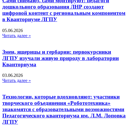
Сами снимают, сами монтируют: педагоги
дошкольного образования ЛНР создают
цифровой контент с региональным компонентом
в Кванториуме ЛГПУ​
05.06.2026
Читать далее »
Змеи, ящерицы и гербарии: первокурсники
ЛГПУ изучали живую природу в лаборатории
Кванториума
03.06.2026
Читать далее »
Технологии, которые вдохновляют: участники
творческого объединения «Робототехника»
знакомятся с образовательными возможностями
Педагогического кванториума им. Л.М. Лоповка
ЛГПУ