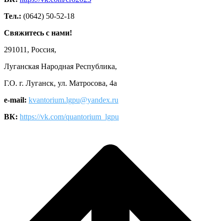
Тел.:
(0642) 50-52-18
Свяжитесь с нами!
291011, Россия,
Луганская Народная Республика,
Г.О. г. Луганск, ул. Матросова, 4а
e-mail:
kvantorium.lgpu@yandex.ru
ВК:
https://vk.com/quantorium_lgpu