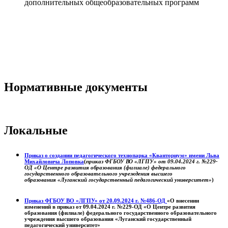
дополнительных общеобразовательных программ
Нормативные документы
Локальные
Приказ о создании педагогического технопарка «Кванториум» имени Льва
Михайловича Лоповка
(
приказ ФГБОУ ВО «ЛГПУ» от 09.04.2024 г. №229-
ОД «О Центре развития образования (филиале) федерального
государственного образовательного учреждения высшего
образования «Луганский государственный педагогический университет»
)
Приказ ФГБОУ ВО «ЛГПУ» от 20.09.2024 г. №486-ОД
«О внесении
изменений в приказ от 09.04.2024 г. №229-ОД «О Центре развития
образования (филиале) федерального государственного образовательного
учреждения высшего образования «Луганский государственный
педагогический университет»