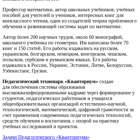
Профессор математики, автор школьных учебников, учебных
пособий для учителей и учеников, интересных книг для
внеклассного чтения, один из создателей теории проблемного
обучения и развивающей системы задач по математике.
Автор более 200 научных трудов, около 60 монографий,
школьного учебника по геометрии. Им написаны более 70
книг и 150 статей. Его работы издавались на русском,
украинском, болгарском, немецком, венгерском, чешском,
польском, сербском и румынском языках. Его работы
издавались в России, Украине, Эстонии, Литве, Белоруссии,
Узбекистане, Грузии.
Педагогический технопарк «Кванториум»
создан
для
обеспечения системы образования
высококвалифицированными кадрами через формирование у
студентов, педагогических работников и учащихся
общеобразовательных организаций естественно-научной,
технологической, математической, цифровой грамотности за
счет применения современных педагогических технологий,
средств обучения и воспитания, с опорой на практику
учебных исследований и проектов.
Задачи Педагогического «Кванториума»