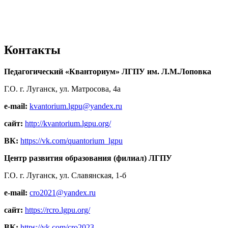
Контакты
Педагогический «Кванториум» ЛГПУ им. Л.М.Лоповка
Г.О. г. Луганск, ул. Матросова, 4а
e-mail:
kvantorium.lgpu@yandex.ru
сайт:
http://kvantorium.lgpu.org/
ВК:
https://vk.com/quantorium_lgpu
Центр развития образования (филиал) ЛГПУ
Г.О. г. Луганск, ул. Славянская, 1-б
e-mail:
cro2021@yandex.ru
сайт:
https://rcro.lgpu.org/
ВК:
https://vk.com/cro2023