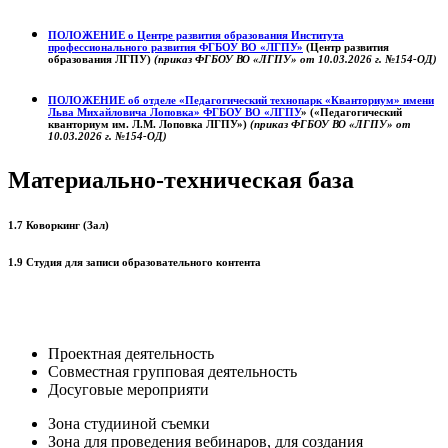
ПОЛОЖЕНИЕ о
Центре развития образования
Института
профессионального развития ФГБОУ ВО «ЛГПУ»
(Центр развития
образования ЛГПУ)
(приказ ФГБОУ ВО «ЛГПУ» от 10.03.2026 г. №154-ОД)
ПОЛОЖЕНИЕ об отделе «Педагогический технопарк «Кванториум» имени
Льва Михайловича Лоповка»
ФГБОУ ВО «ЛГПУ
» («Педагогический
кванториум им. Л.М. Лоповка ЛГПУ»)
(приказ ФГБОУ ВО «ЛГПУ» от
10.03.2026 г. №154-ОД)
Материально-техническая база
1.7 Коворкинг (Зал)
1.9 Студия для записи образовательного контента
Проектная деятельность
Совместная групповая деятельность
Досуговые мероприяти
Зона студииной съемки
Зона для проведения вебинаров, для создания