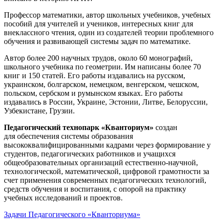
Профессор математики, автор школьных учебников, учебных
пособий для учителей и учеников, интересных книг для
внеклассного чтения, один из создателей теории проблемного
обучения и развивающей системы задач по математике.
Автор более 200 научных трудов, около 60 монографий,
школьного учебника по геометрии. Им написаны более 70
книг и 150 статей. Его работы издавались на русском,
украинском, болгарском, немецком, венгерском, чешском,
польском, сербском и румынском языках. Его работы
издавались в России, Украине, Эстонии, Литве, Белоруссии,
Узбекистане, Грузии.
Педагогический технопарк «Кванториум»
создан
для
обеспечения системы образования
высококвалифицированными кадрами через формирование у
студентов, педагогических работников и учащихся
общеобразовательных организаций естественно-научной,
технологической, математической, цифровой грамотности за
счет применения современных педагогических технологий,
средств обучения и воспитания, с опорой на практику
учебных исследований и проектов.
Задачи Педагогического «Кванториума»