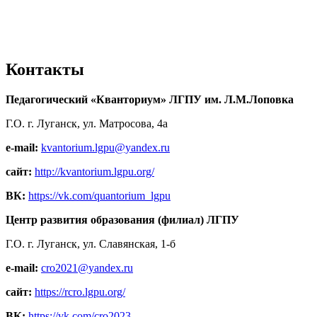
Контакты
Педагогический «Кванториум» ЛГПУ им. Л.М.Лоповка
Г.О. г. Луганск, ул. Матросова, 4а
e-mail:
kvantorium.lgpu@yandex.ru
сайт:
http://kvantorium.lgpu.org/
ВК:
https://vk.com/quantorium_lgpu
Центр развития образования (филиал) ЛГПУ
Г.О. г. Луганск, ул. Славянская, 1-б
e-mail:
cro2021@yandex.ru
сайт:
https://rcro.lgpu.org/
ВК:
https://vk.com/cro2023