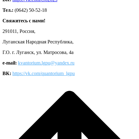
Тел.:
(0642) 50-52-18
Свяжитесь с нами!
291011, Россия,
Луганская Народная Республика,
Г.О. г. Луганск, ул. Матросова, 4а
e-mail:
kvantorium.lgpu@yandex.ru
ВК:
https://vk.com/quantorium_lgpu