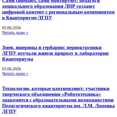
Сами снимают, сами монтируют: педагоги
дошкольного образования ЛНР создают
цифровой контент с региональным компонентом
в Кванториуме ЛГПУ​
05.06.2026
Читать далее »
Змеи, ящерицы и гербарии: первокурсники
ЛГПУ изучали живую природу в лаборатории
Кванториума
03.06.2026
Читать далее »
Технологии, которые вдохновляют: участники
творческого объединения «Робототехника»
знакомятся с образовательными возможностями
Педагогического кванториума им. Л.М. Лоповка
ЛГПУ