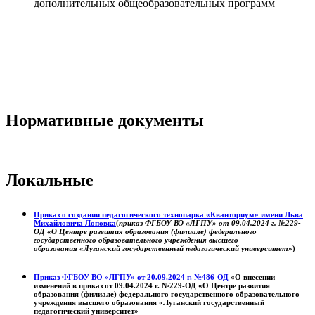
дополнительных общеобразовательных программ
Нормативные документы
Локальные
Приказ о создании педагогического технопарка «Кванториум» имени Льва
Михайловича Лоповка
(
приказ ФГБОУ ВО «ЛГПУ» от 09.04.2024 г. №229-
ОД «О Центре развития образования (филиале) федерального
государственного образовательного учреждения высшего
образования «Луганский государственный педагогический университет»
)
Приказ ФГБОУ ВО «ЛГПУ» от 20.09.2024 г. №486-ОД
«О внесении
изменений в приказ от 09.04.2024 г. №229-ОД «О Центре развития
образования (филиале) федерального государственного образовательного
учреждения высшего образования «Луганский государственный
педагогический университет»