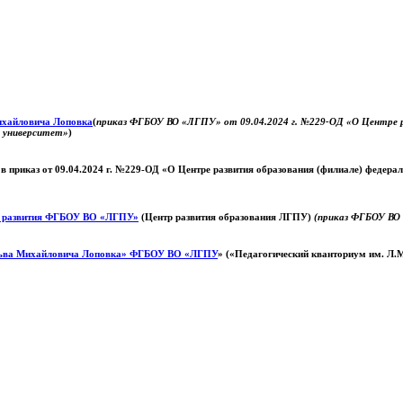
Михайловича Лоповка
(
приказ ФГБОУ ВО «ЛГПУ» от 09.04.2024 г. №229-ОД «О Центре ра
й университет»
)
 в приказ от 09.04.2024 г. №229-ОД «О Центре развития образования (филиале) федер
о развития ФГБОУ ВО «ЛГПУ»
(Центр развития образования ЛГПУ)
(приказ ФГБОУ ВО 
ьва Михайловича Лоповка»
ФГБОУ ВО «ЛГПУ
» («Педагогический кванториум им. Л