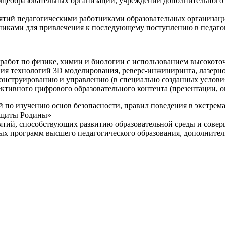
щеобразовательных организаций, учреждений дополнительного 
ятий педагогическими работниками образовательных организаци
никами для привлечения к последующему поступлению в педаго
 работ по физике, химии и биологии с использованием высокот
ния технологий 3D моделирования, реверс-инжиниринга, лазерн
конструированию и управлению (в специально созданных услов
ективного цифрового образовательного контента (презентации,
й по изучению основ безопасности, правил поведения в экстрем
защиты Родины»
иятий, способствующих развитию образовательной среды и сове
ных программ высшего педагогического образования, дополнит