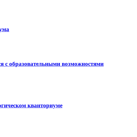
иума
ся с образовательными возможностями
гогическом кванториуме