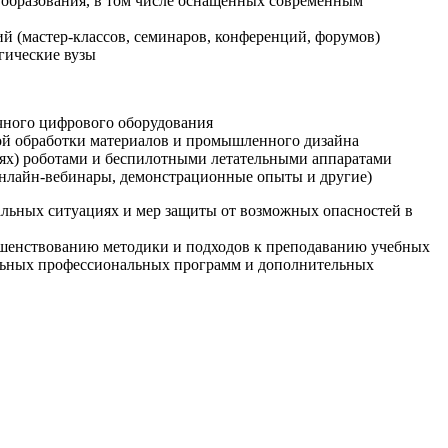
образования, в том числе оснащенных современным
й (мастер-классов, семинаров, конференций, форумов)
гические вузы
очного цифрового оборудования
ой обработки материалов и промышленного дизайна
иях) роботами и беспилотными летательными аппаратами
 онлайн-вебинары, демонстрационные опыты и другие)
альных ситуациях и мер защиты от возможных опасностей в
ршенствованию методики и подходов к преподаванию учебных
ельных профессиональных программ и дополнительных