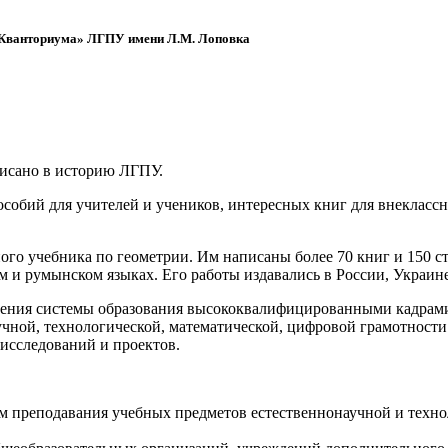
 «Кванториума» ЛГПУ имени Л.М. Лоповка
писано в историю ЛГПУ.
обий для учителей и учеников, интересных книг для внеклассно
ого учебника по геометрии. Им написаны более 70 книг и 150 ст
м и румынском языках. Его работы издавались в России, Украине
ения системы образования высококвалифицированными кадрами 
чной, технологической, математической, цифровой грамотности
х исследований и проектов.
ям преподавания учебных предметов естественнонаучной и техн