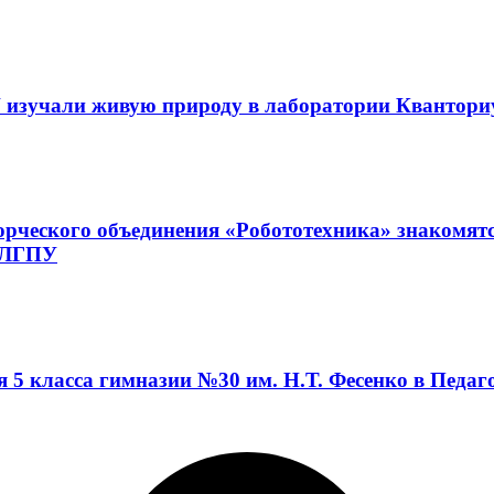
 изучали живую природу в лаборатории Квантор
орческого объединения «Робототехника» знакомят
а ЛГПУ
я 5 класса гимназии №30 им. Н.Т. Фесенко в Педа