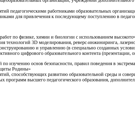
щеобразовательных организаций, учреждений дополнительного 
ятий педагогическими работниками образовательных организаци
никами для привлечения к последующему поступлению в педаго
 работ по физике, химии и биологии с использованием высокот
ния технологий 3D моделирования, реверс-инжиниринга, лазерн
конструированию и управлению (в специально созданных услов
ективного цифрового образовательного контента (презентации,
й по изучению основ безопасности, правил поведения в экстрем
защиты Родины»
иятий, способствующих развитию образовательной среды и сове
ных программ высшего педагогического образования, дополнит