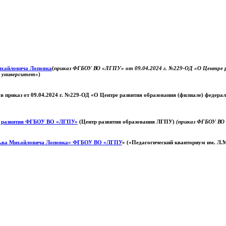
Михайловича Лоповка
(
приказ ФГБОУ ВО «ЛГПУ» от 09.04.2024 г. №229-ОД «О Центре ра
й университет»
)
 в приказ от 09.04.2024 г. №229-ОД «О Центре развития образования (филиале) федер
о развития ФГБОУ ВО «ЛГПУ»
(Центр развития образования ЛГПУ)
(приказ ФГБОУ ВО 
ьва Михайловича Лоповка»
ФГБОУ ВО «ЛГПУ
» («Педагогический кванториум им. Л