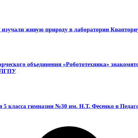
 изучали живую природу в лаборатории Квантор
орческого объединения «Робототехника» знакомят
а ЛГПУ
я 5 класса гимназии №30 им. Н.Т. Фесенко в Педа