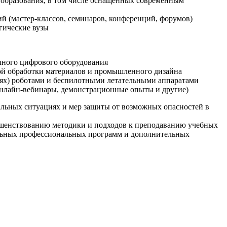
образования, в том числе оснащенных современным
й (мастер-классов, семинаров, конференций, форумов)
гические вузы
очного цифрового оборудования
ой обработки материалов и промышленного дизайна
иях) роботами и беспилотными летательными аппаратами
 онлайн-вебинары, демонстрационные опыты и другие)
альных ситуациях и мер защиты от возможных опасностей в
ршенствованию методики и подходов к преподаванию учебных
ельных профессиональных программ и дополнительных