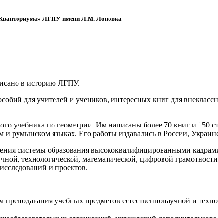
 «Кванториума» ЛГПУ имени Л.М. Лоповка
писано в историю ЛГПУ.
обий для учителей и учеников, интересных книг для внеклассно
ого учебника по геометрии. Им написаны более 70 книг и 150 ст
м и румынском языках. Его работы издавались в России, Украине
ения системы образования высококвалифицированными кадрами 
чной, технологической, математической, цифровой грамотности
х исследований и проектов.
ям преподавания учебных предметов естественнонаучной и техн