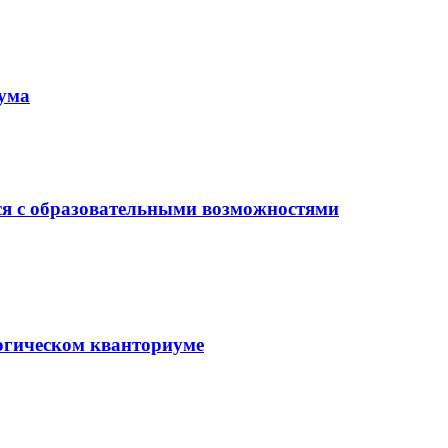
иума
ся с образовательными возможностями
гогическом кванториуме