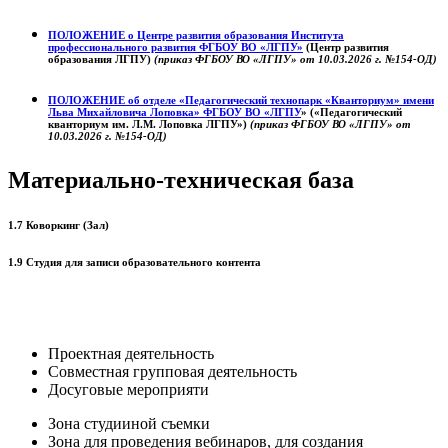
ПОЛОЖЕНИЕ о
Центре развития образования
Института
профессионального развития ФГБОУ ВО «ЛГПУ»
(Центр развития
образования ЛГПУ)
(приказ ФГБОУ ВО «ЛГПУ» от 10.03.2026 г. №154-ОД)
ПОЛОЖЕНИЕ об отделе «Педагогический технопарк «Кванториум» имени
Льва Михайловича Лоповка»
ФГБОУ ВО «ЛГПУ
» («Педагогический
кванториум им. Л.М. Лоповка ЛГПУ»)
(приказ ФГБОУ ВО «ЛГПУ» от
10.03.2026 г. №154-ОД)
Материально-техническая база
1.7 Коворкинг (Зал)
1.9 Студия для записи образовательного контента
Проектная деятельность
Совместная групповая деятельность
Досуговые мероприяти
Зона студииной съемки
Зона для проведения вебинаров, для создания