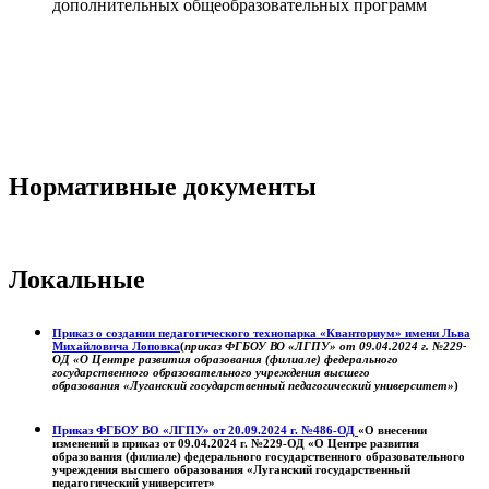
дополнительных общеобразовательных программ
Нормативные документы
Локальные
Приказ о создании педагогического технопарка «Кванториум» имени Льва
Михайловича Лоповка
(
приказ ФГБОУ ВО «ЛГПУ» от 09.04.2024 г. №229-
ОД «О Центре развития образования (филиале) федерального
государственного образовательного учреждения высшего
образования «Луганский государственный педагогический университет»
)
Приказ ФГБОУ ВО «ЛГПУ» от 20.09.2024 г. №486-ОД
«О внесении
изменений в приказ от 09.04.2024 г. №229-ОД «О Центре развития
образования (филиале) федерального государственного образовательного
учреждения высшего образования «Луганский государственный
педагогический университет»