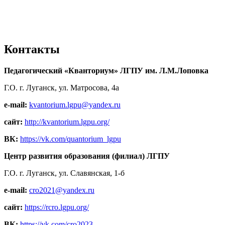
Контакты
Педагогический «Кванториум» ЛГПУ им. Л.М.Лоповка
Г.О. г. Луганск, ул. Матросова, 4а
e-mail:
kvantorium.lgpu@yandex.ru
сайт:
http://kvantorium.lgpu.org/
ВК:
https://vk.com/quantorium_lgpu
Центр развития образования (филиал) ЛГПУ
Г.О. г. Луганск, ул. Славянская, 1-б
e-mail:
cro2021@yandex.ru
сайт:
https://rcro.lgpu.org/
ВК:
https://vk.com/cro2023