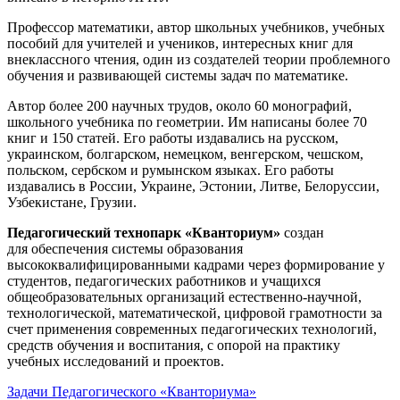
Профессор математики, автор школьных учебников, учебных
пособий для учителей и учеников, интересных книг для
внеклассного чтения, один из создателей теории проблемного
обучения и развивающей системы задач по математике.
Автор более 200 научных трудов, около 60 монографий,
школьного учебника по геометрии. Им написаны более 70
книг и 150 статей. Его работы издавались на русском,
украинском, болгарском, немецком, венгерском, чешском,
польском, сербском и румынском языках. Его работы
издавались в России, Украине, Эстонии, Литве, Белоруссии,
Узбекистане, Грузии.
Педагогический технопарк «Кванториум»
создан
для
обеспечения системы образования
высококвалифицированными кадрами через формирование у
студентов, педагогических работников и учащихся
общеобразовательных организаций естественно-научной,
технологической, математической, цифровой грамотности за
счет применения современных педагогических технологий,
средств обучения и воспитания, с опорой на практику
учебных исследований и проектов.
Задачи Педагогического «Кванториума»