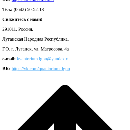
Тел.:
(0642) 50-52-18
Свяжитесь с нами!
291011, Россия,
Луганская Народная Республика,
Г.О. г. Луганск, ул. Матросова, 4а
e-mail:
kvantorium.lgpu@yandex.ru
ВК:
https://vk.com/quantorium_lgpu