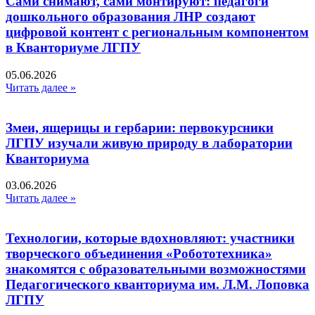
Сами снимают, сами монтируют: педагоги
дошкольного образования ЛНР создают
цифровой контент с региональным компонентом
в Кванториуме ЛГПУ​
05.06.2026
Читать далее »
Змеи, ящерицы и гербарии: первокурсники
ЛГПУ изучали живую природу в лаборатории
Кванториума
03.06.2026
Читать далее »
Технологии, которые вдохновляют: участники
творческого объединения «Робототехника»
знакомятся с образовательными возможностями
Педагогического кванториума им. Л.М. Лоповка
ЛГПУ