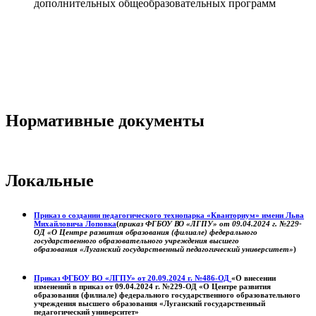
дополнительных общеобразовательных программ
Нормативные документы
Локальные
Приказ о создании педагогического технопарка «Кванториум» имени Льва
Михайловича Лоповка
(
приказ ФГБОУ ВО «ЛГПУ» от 09.04.2024 г. №229-
ОД «О Центре развития образования (филиале) федерального
государственного образовательного учреждения высшего
образования «Луганский государственный педагогический университет»
)
Приказ ФГБОУ ВО «ЛГПУ» от 20.09.2024 г. №486-ОД
«О внесении
изменений в приказ от 09.04.2024 г. №229-ОД «О Центре развития
образования (филиале) федерального государственного образовательного
учреждения высшего образования «Луганский государственный
педагогический университет»