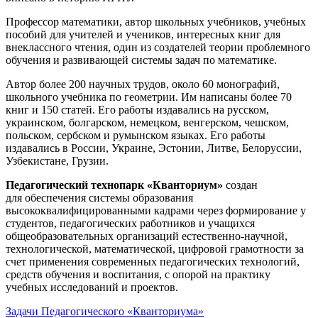
Профессор математики, автор школьных учебников, учебных
пособий для учителей и учеников, интересных книг для
внеклассного чтения, один из создателей теории проблемного
обучения и развивающей системы задач по математике.
Автор более 200 научных трудов, около 60 монографий,
школьного учебника по геометрии. Им написаны более 70
книг и 150 статей. Его работы издавались на русском,
украинском, болгарском, немецком, венгерском, чешском,
польском, сербском и румынском языках. Его работы
издавались в России, Украине, Эстонии, Литве, Белоруссии,
Узбекистане, Грузии.
Педагогический технопарк «Кванториум»
создан
для
обеспечения системы образования
высококвалифицированными кадрами через формирование у
студентов, педагогических работников и учащихся
общеобразовательных организаций естественно-научной,
технологической, математической, цифровой грамотности за
счет применения современных педагогических технологий,
средств обучения и воспитания, с опорой на практику
учебных исследований и проектов.
Задачи Педагогического «Кванториума»