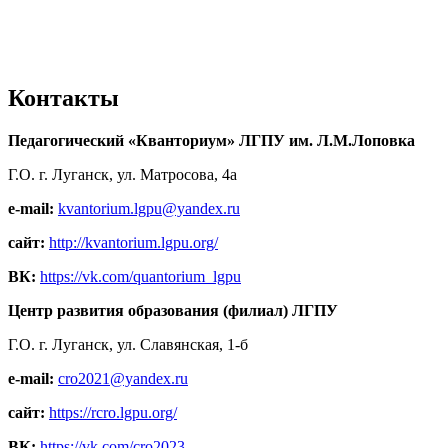
Контакты
Педагогический «Кванториум» ЛГПУ им. Л.М.Лоповка
Г.О. г. Луганск, ул. Матросова, 4а
e-mail:
kvantorium.lgpu@yandex.ru
сайт:
http://kvantorium.lgpu.org/
ВК:
https://vk.com/quantorium_lgpu
Центр развития образования (филиал) ЛГПУ
Г.О. г. Луганск, ул. Славянская, 1-б
e-mail:
cro2021@yandex.ru
сайт:
https://rcro.lgpu.org/
ВК:
https://vk.com/cro2023