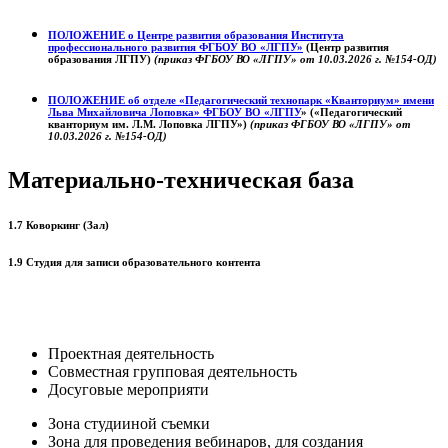
ПОЛОЖЕНИЕ о
Центре развития образования
Института
профессионального развития ФГБОУ ВО «ЛГПУ»
(Центр развития
образования ЛГПУ)
(приказ ФГБОУ ВО «ЛГПУ» от 10.03.2026 г. №154-ОД)
ПОЛОЖЕНИЕ об отделе «Педагогический технопарк «Кванториум» имени
Льва Михайловича Лоповка»
ФГБОУ ВО «ЛГПУ
» («Педагогический
кванториум им. Л.М. Лоповка ЛГПУ»)
(приказ ФГБОУ ВО «ЛГПУ» от
10.03.2026 г. №154-ОД)
Материально-техническая база
1.7 Коворкинг (Зал)
1.9 Студия для записи образовательного контента
Проектная деятельность
Совместная групповая деятельность
Досуговые мероприяти
Зона студииной съемки
Зона для проведения вебинаров, для создания