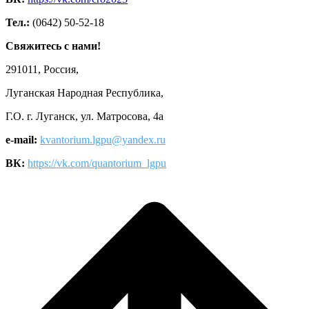
Тел.:
(0642) 50-52-18
Свяжитесь с нами!
291011, Россия,
Луганская Народная Республика,
Г.О. г. Луганск, ул. Матросова, 4а
e-mail:
kvantorium.lgpu@yandex.ru
ВК:
https://vk.com/quantorium_lgpu