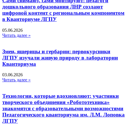
Сами снимают, сами монтируют: педагоги
дошкольного образования ЛНР создают
цифровой контент с региональным компонентом
в Кванториуме ЛГПУ​
05.06.2026
Читать далее »
Змеи, ящерицы и гербарии: первокурсники
ЛГПУ изучали живую природу в лаборатории
Кванториума
03.06.2026
Читать далее »
Технологии, которые вдохновляют: участники
творческого объединения «Робототехника»
знакомятся с образовательными возможностями
Педагогического кванториума им. Л.М. Лоповка
ЛГПУ