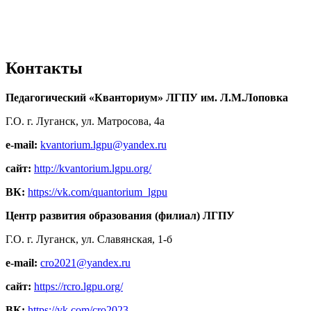
Контакты
Педагогический «Кванториум» ЛГПУ им. Л.М.Лоповка
Г.О. г. Луганск, ул. Матросова, 4а
e-mail:
kvantorium.lgpu@yandex.ru
сайт:
http://kvantorium.lgpu.org/
ВК:
https://vk.com/quantorium_lgpu
Центр развития образования (филиал) ЛГПУ
Г.О. г. Луганск, ул. Славянская, 1-б
e-mail:
cro2021@yandex.ru
сайт:
https://rcro.lgpu.org/
ВК:
https://vk.com/cro2023