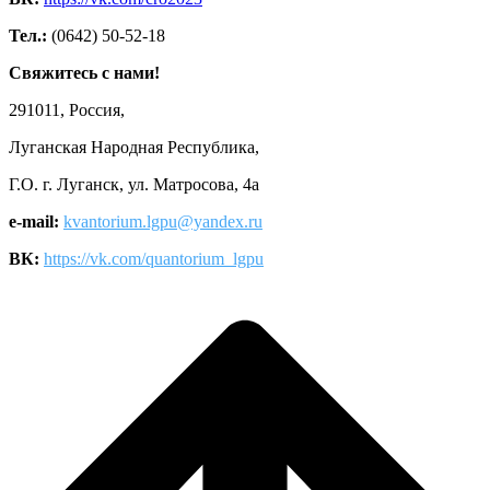
Тел.:
(0642) 50-52-18
Свяжитесь с нами!
291011, Россия,
Луганская Народная Республика,
Г.О. г. Луганск, ул. Матросова, 4а
e-mail:
kvantorium.lgpu@yandex.ru
ВК:
https://vk.com/quantorium_lgpu