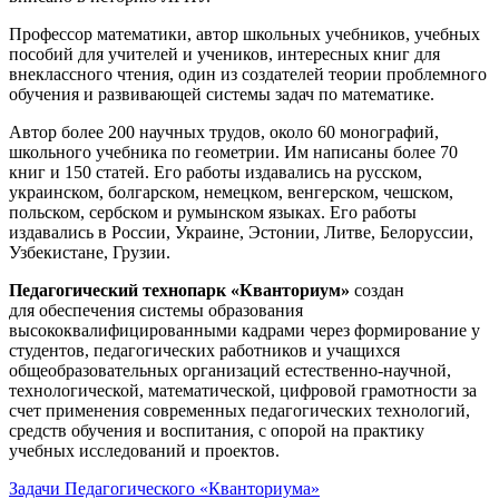
Профессор математики, автор школьных учебников, учебных
пособий для учителей и учеников, интересных книг для
внеклассного чтения, один из создателей теории проблемного
обучения и развивающей системы задач по математике.
Автор более 200 научных трудов, около 60 монографий,
школьного учебника по геометрии. Им написаны более 70
книг и 150 статей. Его работы издавались на русском,
украинском, болгарском, немецком, венгерском, чешском,
польском, сербском и румынском языках. Его работы
издавались в России, Украине, Эстонии, Литве, Белоруссии,
Узбекистане, Грузии.
Педагогический технопарк «Кванториум»
создан
для
обеспечения системы образования
высококвалифицированными кадрами через формирование у
студентов, педагогических работников и учащихся
общеобразовательных организаций естественно-научной,
технологической, математической, цифровой грамотности за
счет применения современных педагогических технологий,
средств обучения и воспитания, с опорой на практику
учебных исследований и проектов.
Задачи Педагогического «Кванториума»