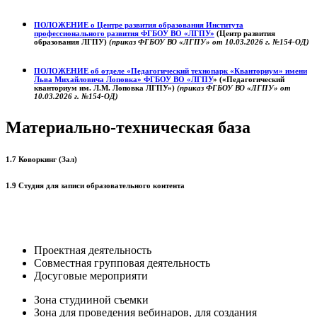
ПОЛОЖЕНИЕ о
Центре развития образования
Института
профессионального развития ФГБОУ ВО «ЛГПУ»
(Центр развития
образования ЛГПУ)
(приказ ФГБОУ ВО «ЛГПУ» от 10.03.2026 г. №154-ОД)
ПОЛОЖЕНИЕ об отделе «Педагогический технопарк «Кванториум» имени
Льва Михайловича Лоповка»
ФГБОУ ВО «ЛГПУ
» («Педагогический
кванториум им. Л.М. Лоповка ЛГПУ»)
(приказ ФГБОУ ВО «ЛГПУ» от
10.03.2026 г. №154-ОД)
Материально-техническая база
1.7 Коворкинг (Зал)
1.9 Студия для записи образовательного контента
Проектная деятельность
Совместная групповая деятельность
Досуговые мероприяти
Зона студииной съемки
Зона для проведения вебинаров, для создания