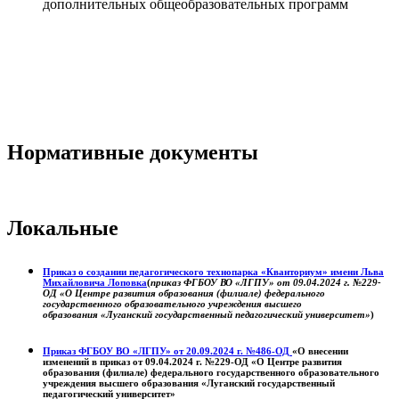
дополнительных общеобразовательных программ
Нормативные документы
Локальные
Приказ о создании педагогического технопарка «Кванториум» имени Льва
Михайловича Лоповка
(
приказ ФГБОУ ВО «ЛГПУ» от 09.04.2024 г. №229-
ОД «О Центре развития образования (филиале) федерального
государственного образовательного учреждения высшего
образования «Луганский государственный педагогический университет»
)
Приказ ФГБОУ ВО «ЛГПУ» от 20.09.2024 г. №486-ОД
«О внесении
изменений в приказ от 09.04.2024 г. №229-ОД «О Центре развития
образования (филиале) федерального государственного образовательного
учреждения высшего образования «Луганский государственный
педагогический университет»