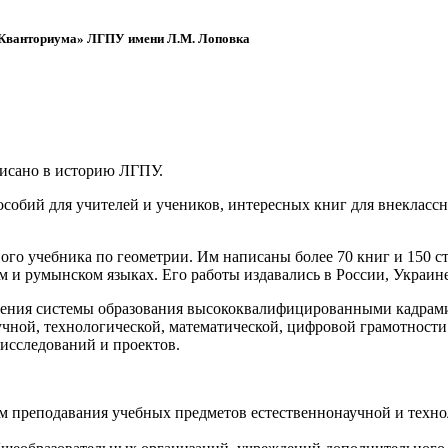
 «Кванториума» ЛГПУ имени Л.М. Лоповка
писано в историю ЛГПУ.
обий для учителей и учеников, интересных книг для внеклассно
ого учебника по геометрии. Им написаны более 70 книг и 150 ст
м и румынском языках. Его работы издавались в России, Украине
ения системы образования высококвалифицированными кадрами 
чной, технологической, математической, цифровой грамотности
х исследований и проектов.
ям преподавания учебных предметов естественнонаучной и техн