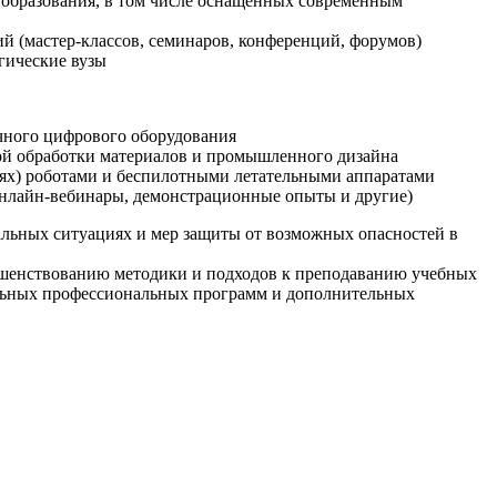
образования, в том числе оснащенных современным
й (мастер-классов, семинаров, конференций, форумов)
гические вузы
очного цифрового оборудования
ой обработки материалов и промышленного дизайна
иях) роботами и беспилотными летательными аппаратами
 онлайн-вебинары, демонстрационные опыты и другие)
альных ситуациях и мер защиты от возможных опасностей в
ршенствованию методики и подходов к преподаванию учебных
ельных профессиональных программ и дополнительных