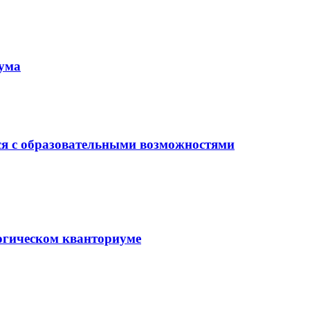
иума
ся с образовательными возможностями
гогическом кванториуме