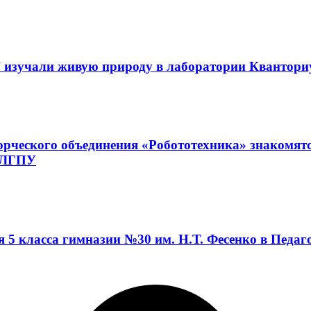
 изучали живую природу в лаборатории Квантор
орческого объединения «Робототехника» знакомят
а ЛГПУ
я 5 класса гимназии №30 им. Н.Т. Фесенко в Педа