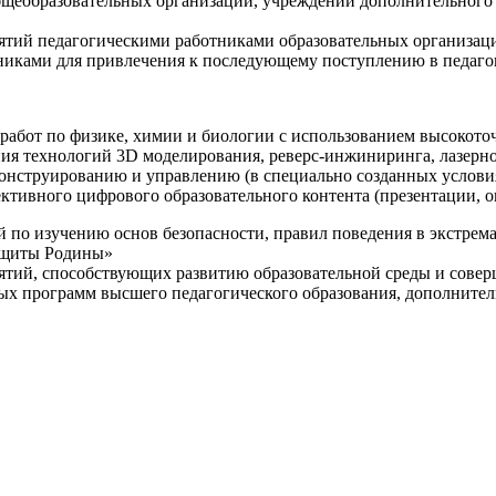
щеобразовательных организаций, учреждений дополнительного 
ятий педагогическими работниками образовательных организаци
никами для привлечения к последующему поступлению в педаго
 работ по физике, химии и биологии с использованием высокот
ния технологий 3D моделирования, реверс-инжиниринга, лазерн
конструированию и управлению (в специально созданных услов
ективного цифрового образовательного контента (презентации,
й по изучению основ безопасности, правил поведения в экстрем
защиты Родины»
иятий, способствующих развитию образовательной среды и сове
ных программ высшего педагогического образования, дополнит