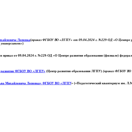
Михайловича Лоповка
(
приказ ФГБОУ ВО «ЛГПУ» от 09.04.2024 г. №229-ОД «О Центре ра
й университет»
)
 в приказ от 09.04.2024 г. №229-ОД «О Центре развития образования (филиале) федер
о развития ФГБОУ ВО «ЛГПУ»
(Центр развития образования ЛГПУ)
(приказ ФГБОУ ВО 
ьва Михайловича Лоповка»
ФГБОУ ВО «ЛГПУ
» («Педагогический кванториум им. Л