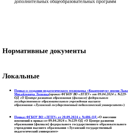
дополнительных общеобразовательных программ
Нормативные документы
Локальные
Приказ о создании педагогического технопарка «Кванториум» имени Льва
Михайловича Лоповка
(
приказ ФГБОУ ВО «ЛГПУ» от 09.04.2024 г. №229-
ОД «О Центре развития образования (филиале) федерального
государственного образовательного учреждения высшего
образования «Луганский государственный педагогический университет»
)
Приказ ФГБОУ ВО «ЛГПУ» от 20.09.2024 г. №486-ОД
«О внесении
изменений в приказ от 09.04.2024 г. №229-ОД «О Центре развития
образования (филиале) федерального государственного образовательного
учреждения высшего образования «Луганский государственный
педагогический университет»