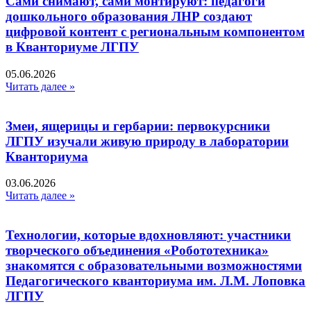
Сами снимают, сами монтируют: педагоги
дошкольного образования ЛНР создают
цифровой контент с региональным компонентом
в Кванториуме ЛГПУ​
05.06.2026
Читать далее »
Змеи, ящерицы и гербарии: первокурсники
ЛГПУ изучали живую природу в лаборатории
Кванториума
03.06.2026
Читать далее »
Технологии, которые вдохновляют: участники
творческого объединения «Робототехника»
знакомятся с образовательными возможностями
Педагогического кванториума им. Л.М. Лоповка
ЛГПУ