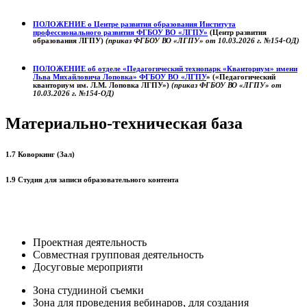
ПОЛОЖЕНИЕ о
Центре развития образования
Института
профессионального развития ФГБОУ ВО «ЛГПУ»
(Центр развития
образования ЛГПУ)
(приказ ФГБОУ ВО «ЛГПУ» от 10.03.2026 г. №154-ОД)
ПОЛОЖЕНИЕ об отделе «Педагогический технопарк «Кванториум» имени
Льва Михайловича Лоповка»
ФГБОУ ВО «ЛГПУ
» («Педагогический
кванториум им. Л.М. Лоповка ЛГПУ»)
(приказ ФГБОУ ВО «ЛГПУ» от
10.03.2026 г. №154-ОД)
Материально-техническая база
1.7 Коворкинг (Зал)
1.9 Студия для записи образовательного контента
Проектная деятельность
Совместная групповая деятельность
Досуговые мероприяти
Зона студииной съемки
Зона для проведения вебинаров, для создания