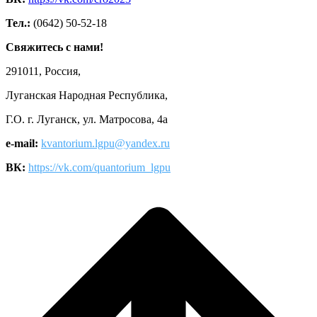
Тел.:
(0642) 50-52-18
Свяжитесь с нами!
291011, Россия,
Луганская Народная Республика,
Г.О. г. Луганск, ул. Матросова, 4а
e-mail:
kvantorium.lgpu@yandex.ru
ВК:
https://vk.com/quantorium_lgpu