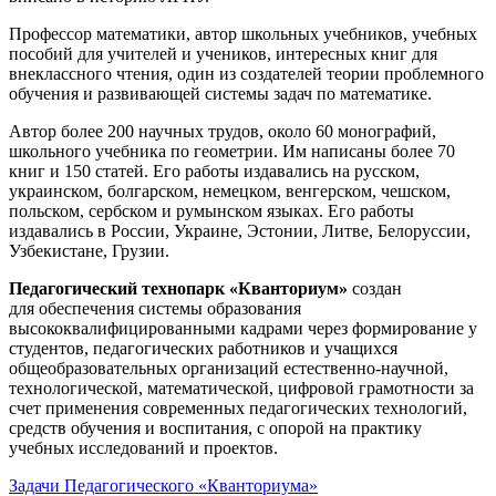
Профессор математики, автор школьных учебников, учебных
пособий для учителей и учеников, интересных книг для
внеклассного чтения, один из создателей теории проблемного
обучения и развивающей системы задач по математике.
Автор более 200 научных трудов, около 60 монографий,
школьного учебника по геометрии. Им написаны более 70
книг и 150 статей. Его работы издавались на русском,
украинском, болгарском, немецком, венгерском, чешском,
польском, сербском и румынском языках. Его работы
издавались в России, Украине, Эстонии, Литве, Белоруссии,
Узбекистане, Грузии.
Педагогический технопарк «Кванториум»
создан
для
обеспечения системы образования
высококвалифицированными кадрами через формирование у
студентов, педагогических работников и учащихся
общеобразовательных организаций естественно-научной,
технологической, математической, цифровой грамотности за
счет применения современных педагогических технологий,
средств обучения и воспитания, с опорой на практику
учебных исследований и проектов.
Задачи Педагогического «Кванториума»