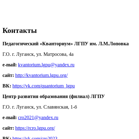
Контакты
Педагогический «Кванториум» ЛГПУ им. Л.М.Лоповка
Г.О. г. Луганск, ул. Матросова, 4а
e-mail:
kvantorium.lgpu@yandex.ru
сайт:
http://kvantorium.lgpu.org/
ВК:
https://vk.com/quantorium_lgpu
Центр развития образования (филиал) ЛГПУ
Г.О. г. Луганск, ул. Славянская, 1-б
e-mail:
cro2021@yandex.ru
сайт:
https://rcro.lgpu.org/
ВК:
https://vk.com/cro2023