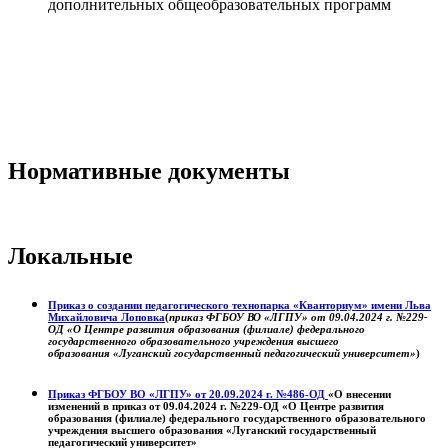
дополнительных общеобразовательных программ
Нормативные документы
Локальные
Приказ о создании педагогического технопарка «Кванториум» имени Льва
Михайловича Лоповка
(
приказ ФГБОУ ВО «ЛГПУ» от 09.04.2024 г. №229-
ОД «О Центре развития образования (филиале) федерального
государственного образовательного учреждения высшего
образования «Луганский государственный педагогический университет»
)
Приказ ФГБОУ ВО «ЛГПУ» от 20.09.2024 г. №486-ОД
«О внесении
изменений в приказ от 09.04.2024 г. №229-ОД «О Центре развития
образования (филиале) федерального государственного образовательного
учреждения высшего образования «Луганский государственный
педагогический университет»