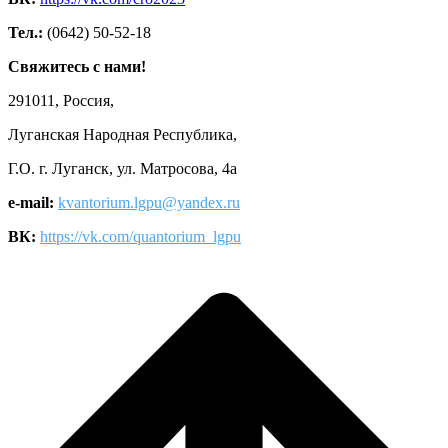
Тел.:
(0642) 50-52-18
Свяжитесь с нами!
291011, Россия,
Луганская Народная Республика,
Г.О. г. Луганск, ул. Матросова, 4а
e-mail:
kvantorium.lgpu@yandex.ru
ВК:
https://vk.com/quantorium_lgpu