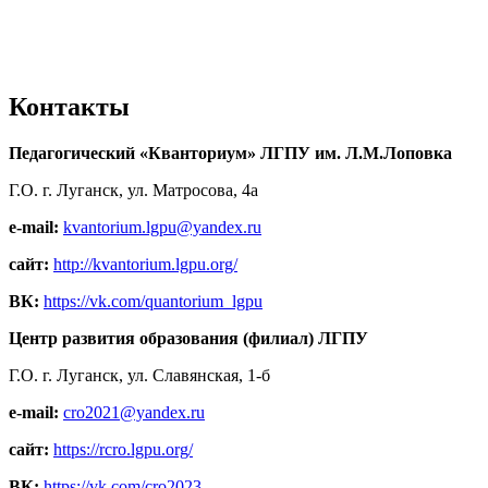
Контакты
Педагогический «Кванториум» ЛГПУ им. Л.М.Лоповка
Г.О. г. Луганск, ул. Матросова, 4а
e-mail:
kvantorium.lgpu@yandex.ru
сайт:
http://kvantorium.lgpu.org/
ВК:
https://vk.com/quantorium_lgpu
Центр развития образования (филиал) ЛГПУ
Г.О. г. Луганск, ул. Славянская, 1-б
e-mail:
cro2021@yandex.ru
сайт:
https://rcro.lgpu.org/
ВК:
https://vk.com/cro2023