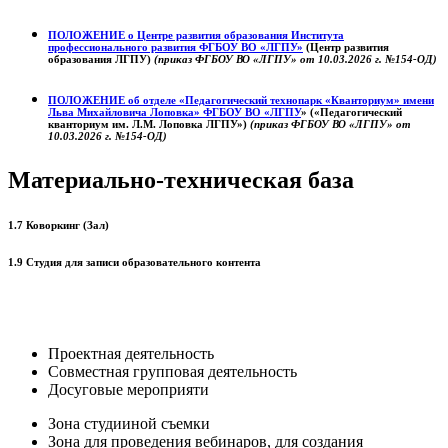
ПОЛОЖЕНИЕ о
Центре развития образования
Института
профессионального развития ФГБОУ ВО «ЛГПУ»
(Центр развития
образования ЛГПУ)
(приказ ФГБОУ ВО «ЛГПУ» от 10.03.2026 г. №154-ОД)
ПОЛОЖЕНИЕ об отделе «Педагогический технопарк «Кванториум» имени
Льва Михайловича Лоповка»
ФГБОУ ВО «ЛГПУ
» («Педагогический
кванториум им. Л.М. Лоповка ЛГПУ»)
(приказ ФГБОУ ВО «ЛГПУ» от
10.03.2026 г. №154-ОД)
Материально-техническая база
1.7 Коворкинг (Зал)
1.9 Студия для записи образовательного контента
Проектная деятельность
Совместная групповая деятельность
Досуговые мероприяти
Зона студииной съемки
Зона для проведения вебинаров, для создания