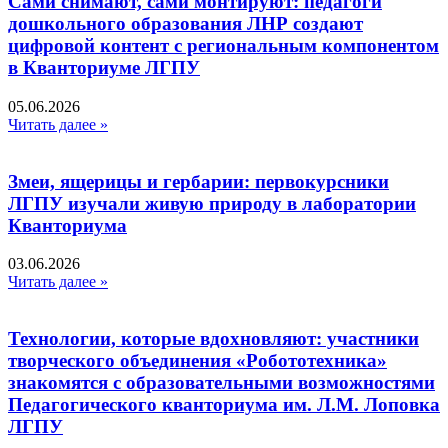
Сами снимают, сами монтируют: педагоги
дошкольного образования ЛНР создают
цифровой контент с региональным компонентом
в Кванториуме ЛГПУ​
05.06.2026
Читать далее »
Змеи, ящерицы и гербарии: первокурсники
ЛГПУ изучали живую природу в лаборатории
Кванториума
03.06.2026
Читать далее »
Технологии, которые вдохновляют: участники
творческого объединения «Робототехника»
знакомятся с образовательными возможностями
Педагогического кванториума им. Л.М. Лоповка
ЛГПУ