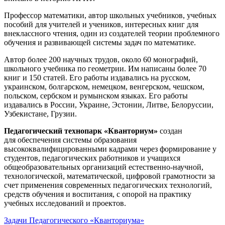
Профессор математики, автор школьных учебников, учебных
пособий для учителей и учеников, интересных книг для
внеклассного чтения, один из создателей теории проблемного
обучения и развивающей системы задач по математике.
Автор более 200 научных трудов, около 60 монографий,
школьного учебника по геометрии. Им написаны более 70
книг и 150 статей. Его работы издавались на русском,
украинском, болгарском, немецком, венгерском, чешском,
польском, сербском и румынском языках. Его работы
издавались в России, Украине, Эстонии, Литве, Белоруссии,
Узбекистане, Грузии.
Педагогический технопарк «Кванториум»
создан
для
обеспечения системы образования
высококвалифицированными кадрами через формирование у
студентов, педагогических работников и учащихся
общеобразовательных организаций естественно-научной,
технологической, математической, цифровой грамотности за
счет применения современных педагогических технологий,
средств обучения и воспитания, с опорой на практику
учебных исследований и проектов.
Задачи Педагогического «Кванториума»