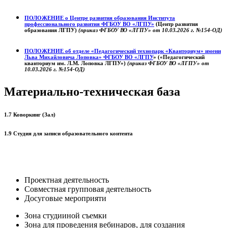
ПОЛОЖЕНИЕ о
Центре развития образования
Института
профессионального развития ФГБОУ ВО «ЛГПУ»
(Центр развития
образования ЛГПУ)
(приказ ФГБОУ ВО «ЛГПУ» от 10.03.2026 г. №154-ОД)
ПОЛОЖЕНИЕ об отделе «Педагогический технопарк «Кванториум» имени
Льва Михайловича Лоповка»
ФГБОУ ВО «ЛГПУ
» («Педагогический
кванториум им. Л.М. Лоповка ЛГПУ»)
(приказ ФГБОУ ВО «ЛГПУ» от
10.03.2026 г. №154-ОД)
Материально-техническая база
1.7 Коворкинг (Зал)
1.9 Студия для записи образовательного контента
Проектная деятельность
Совместная групповая деятельность
Досуговые мероприяти
Зона студииной съемки
Зона для проведения вебинаров, для создания