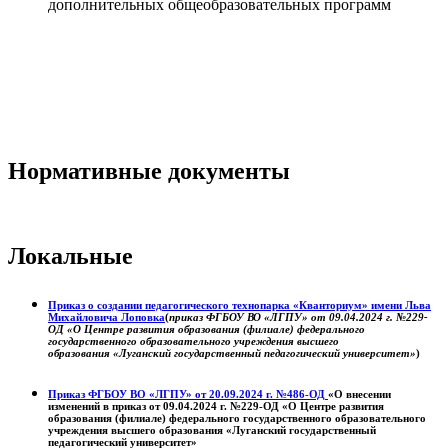
дополнительных общеобразовательных программ
Нормативные документы
Локальные
Приказ о создании педагогического технопарка «Кванториум» имени Льва
Михайловича Лоповка
(
приказ ФГБОУ ВО «ЛГПУ» от 09.04.2024 г. №229-
ОД «О Центре развития образования (филиале) федерального
государственного образовательного учреждения высшего
образования «Луганский государственный педагогический университет»
)
Приказ ФГБОУ ВО «ЛГПУ» от 20.09.2024 г. №486-ОД
«О внесении
изменений в приказ от 09.04.2024 г. №229-ОД «О Центре развития
образования (филиале) федерального государственного образовательного
учреждения высшего образования «Луганский государственный
педагогический университет»