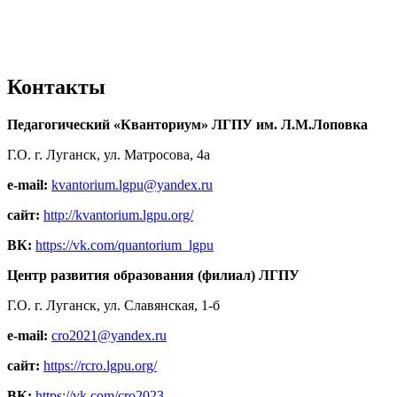
Контакты
Педагогический «Кванториум» ЛГПУ им. Л.М.Лоповка
Г.О. г. Луганск, ул. Матросова, 4а
e-mail:
kvantorium.lgpu@yandex.ru
сайт:
http://kvantorium.lgpu.org/
ВК:
https://vk.com/quantorium_lgpu
Центр развития образования (филиал) ЛГПУ
Г.О. г. Луганск, ул. Славянская, 1-б
e-mail:
cro2021@yandex.ru
сайт:
https://rcro.lgpu.org/
ВК:
https://vk.com/cro2023