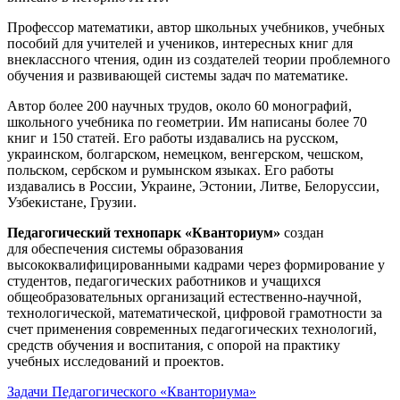
Профессор математики, автор школьных учебников, учебных
пособий для учителей и учеников, интересных книг для
внеклассного чтения, один из создателей теории проблемного
обучения и развивающей системы задач по математике.
Автор более 200 научных трудов, около 60 монографий,
школьного учебника по геометрии. Им написаны более 70
книг и 150 статей. Его работы издавались на русском,
украинском, болгарском, немецком, венгерском, чешском,
польском, сербском и румынском языках. Его работы
издавались в России, Украине, Эстонии, Литве, Белоруссии,
Узбекистане, Грузии.
Педагогический технопарк «Кванториум»
создан
для
обеспечения системы образования
высококвалифицированными кадрами через формирование у
студентов, педагогических работников и учащихся
общеобразовательных организаций естественно-научной,
технологической, математической, цифровой грамотности за
счет применения современных педагогических технологий,
средств обучения и воспитания, с опорой на практику
учебных исследований и проектов.
Задачи Педагогического «Кванториума»