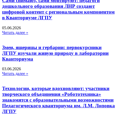
Сами снимают, сами монтируют: педагоги
дошкольного образования ЛНР создают
цифровой контент с региональным компонентом
в Кванториуме ЛГПУ​
05.06.2026
Читать далее »
Змеи, ящерицы и гербарии: первокурсники
ЛГПУ изучали живую природу в лаборатории
Кванториума
03.06.2026
Читать далее »
Технологии, которые вдохновляют: участники
творческого объединения «Робототехника»
знакомятся с образовательными возможностями
Педагогического кванториума им. Л.М. Лоповка
ЛГПУ