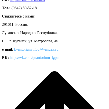
Тел.:
(0642) 50-52-18
Свяжитесь с нами!
291011, Россия,
Луганская Народная Республика,
Г.О. г. Луганск, ул. Матросова, 4а
e-mail:
kvantorium.lgpu@yandex.ru
ВК:
https://vk.com/quantorium_lgpu