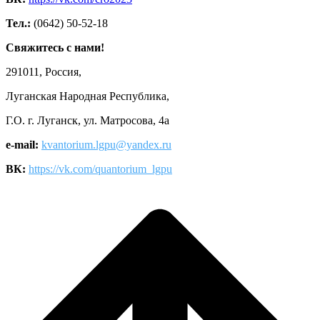
Тел.:
(0642) 50-52-18
Свяжитесь с нами!
291011, Россия,
Луганская Народная Республика,
Г.О. г. Луганск, ул. Матросова, 4а
e-mail:
kvantorium.lgpu@yandex.ru
ВК:
https://vk.com/quantorium_lgpu