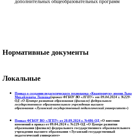
дополнительных общеобразовательных программ
Нормативные документы
Локальные
Приказ о создании педагогического технопарка «Кванториум» имени Льва
Михайловича Лоповка
(
приказ ФГБОУ ВО «ЛГПУ» от 09.04.2024 г. №229-
ОД «О Центре развития образования (филиале) федерального
государственного образовательного учреждения высшего
образования «Луганский государственный педагогический университет»
)
Приказ ФГБОУ ВО «ЛГПУ» от 20.09.2024 г. №486-ОД
«О внесении
изменений в приказ от 09.04.2024 г. №229-ОД «О Центре развития
образования (филиале) федерального государственного образовательного
учреждения высшего образования «Луганский государственный
педагогический университет»