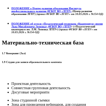
ПОЛОЖЕНИЕ о
Центре развития образования
Института
профессионального развития ФГБОУ ВО «ЛГПУ»
(Центр развития
образования ЛГПУ)
(приказ ФГБОУ ВО «ЛГПУ» от 10.03.2026 г. №154-ОД)
ПОЛОЖЕНИЕ об отделе «Педагогический технопарк «Кванториум» имени
Льва Михайловича Лоповка»
ФГБОУ ВО «ЛГПУ
» («Педагогический
кванториум им. Л.М. Лоповка ЛГПУ»)
(приказ ФГБОУ ВО «ЛГПУ» от
10.03.2026 г. №154-ОД)
Материально-техническая база
1.7 Коворкинг (Зал)
1.9 Студия для записи образовательного контента
Проектная деятельность
Совместная групповая деятельность
Досуговые мероприяти
Зона студииной съемки
Зона для проведения вебинаров, для создания