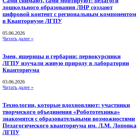
Сами снимают, сами монтируют: педагоги
дошкольного образования ЛНР создают
цифровой контент с региональным компонентом
в Кванториуме ЛГПУ​
05.06.2026
Читать далее »
Змеи, ящерицы и гербарии: первокурсники
ЛГПУ изучали живую природу в лаборатории
Кванториума
03.06.2026
Читать далее »
Технологии, которые вдохновляют: участники
творческого объединения «Робототехника»
знакомятся с образовательными возможностями
Педагогического кванториума им. Л.М. Лоповка
ЛГПУ