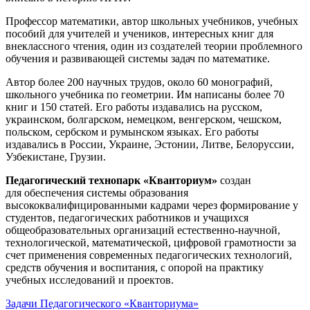
Профессор математики, автор школьных учебников, учебных
пособий для учителей и учеников, интересных книг для
внеклассного чтения, один из создателей теории проблемного
обучения и развивающей системы задач по математике.
Автор более 200 научных трудов, около 60 монографий,
школьного учебника по геометрии. Им написаны более 70
книг и 150 статей. Его работы издавались на русском,
украинском, болгарском, немецком, венгерском, чешском,
польском, сербском и румынском языках. Его работы
издавались в России, Украине, Эстонии, Литве, Белоруссии,
Узбекистане, Грузии.
Педагогический технопарк «Кванториум»
создан
для
обеспечения системы образования
высококвалифицированными кадрами через формирование у
студентов, педагогических работников и учащихся
общеобразовательных организаций естественно-научной,
технологической, математической, цифровой грамотности за
счет применения современных педагогических технологий,
средств обучения и воспитания, с опорой на практику
учебных исследований и проектов.
Задачи Педагогического «Кванториума»