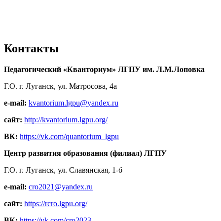
Контакты
Педагогический «Кванториум» ЛГПУ им. Л.М.Лоповка
Г.О. г. Луганск, ул. Матросова, 4а
e-mail:
kvantorium.lgpu@yandex.ru
сайт:
http://kvantorium.lgpu.org/
ВК:
https://vk.com/quantorium_lgpu
Центр развития образования (филиал) ЛГПУ
Г.О. г. Луганск, ул. Славянская, 1-б
e-mail:
cro2021@yandex.ru
сайт:
https://rcro.lgpu.org/
ВК:
https://vk.com/cro2023