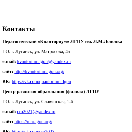
Контакты
Педагогический «Кванториум» ЛГПУ им. Л.М.Лоповка
Г.О. г. Луганск, ул. Матросова, 4а
e-mail:
kvantorium.lgpu@yandex.ru
сайт:
http://kvantorium.lgpu.org/
ВК:
https://vk.com/quantorium_lgpu
Центр развития образования (филиал) ЛГПУ
Г.О. г. Луганск, ул. Славянская, 1-б
e-mail:
cro2021@yandex.ru
сайт:
https://rcro.lgpu.org/
ВК:
https://vk.com/cro2023