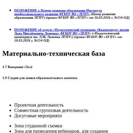
ПОЛОЖЕНИЕ о
Центре развития образования
Института
профессионального развития ФГБОУ ВО «ЛГПУ»
(Центр развития
образования ЛГПУ)
(приказ ФГБОУ ВО «ЛГПУ» от 10.03.2026 г. №154-ОД)
ПОЛОЖЕНИЕ об отделе «Педагогический технопарк «Кванториум» имени
Льва Михайловича Лоповка»
ФГБОУ ВО «ЛГПУ
» («Педагогический
кванториум им. Л.М. Лоповка ЛГПУ»)
(приказ ФГБОУ ВО «ЛГПУ» от
10.03.2026 г. №154-ОД)
Материально-техническая база
1.7 Коворкинг (Зал)
1.9 Студия для записи образовательного контента
Проектная деятельность
Совместная групповая деятельность
Досуговые мероприяти
Зона студииной съемки
Зона для проведения вебинаров, для создания