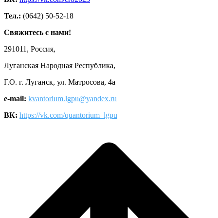
Тел.:
(0642) 50-52-18
Свяжитесь с нами!
291011, Россия,
Луганская Народная Республика,
Г.О. г. Луганск, ул. Матросова, 4а
e-mail:
kvantorium.lgpu@yandex.ru
ВК:
https://vk.com/quantorium_lgpu