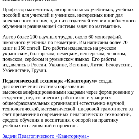
Профессор математики, автор школьных учебников, учебных
пособий для учителей и учеников, интересных книг для
внеклассного чтения, один из создателей теории проблемного
обучения и развивающей системы задач по математике.
Автор более 200 научных трудов, около 60 монографий,
школьного учебника по геометрии. Им написаны более 70
книг и 150 статей. Его работы издавались на русском,
украинском, болгарском, немецком, венгерском, чешском,
польском, сербском и румынском языках. Его работы
издавались в России, Украине, Эстонии, Литве, Белоруссии,
Узбекистане, Грузии.
Педагогический технопарк «Кванториум»
создан
для
обеспечения системы образования
высококвалифицированными кадрами через формирование у
студентов, педагогических работников и учащихся
общеобразовательных организаций естественно-научной,
технологической, математической, цифровой грамотности за
счет применения современных педагогических технологий,
средств обучения и воспитания, с опорой на практику
учебных исследований и проектов.
Задачи Педагогического «Кванториума»