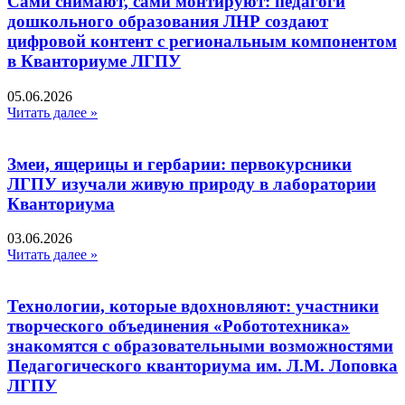
Сами снимают, сами монтируют: педагоги
дошкольного образования ЛНР создают
цифровой контент с региональным компонентом
в Кванториуме ЛГПУ​
05.06.2026
Читать далее »
Змеи, ящерицы и гербарии: первокурсники
ЛГПУ изучали живую природу в лаборатории
Кванториума
03.06.2026
Читать далее »
Технологии, которые вдохновляют: участники
творческого объединения «Робототехника»
знакомятся с образовательными возможностями
Педагогического кванториума им. Л.М. Лоповка
ЛГПУ