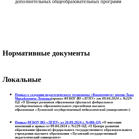
дополнительных общеобразовательных программ
Нормативные документы
Локальные
Приказ о создании педагогического технопарка «Кванториум» имени Льва
Михайловича Лоповка
(
приказ ФГБОУ ВО «ЛГПУ» от 09.04.2024 г. №229-
ОД «О Центре развития образования (филиале) федерального
государственного образовательного учреждения высшего
образования «Луганский государственный педагогический университет»
)
Приказ ФГБОУ ВО «ЛГПУ» от 20.09.2024 г. №486-ОД
«О внесении
изменений в приказ от 09.04.2024 г. №229-ОД «О Центре развития
образования (филиале) федерального государственного образовательного
учреждения высшего образования «Луганский государственный
педагогический университет»