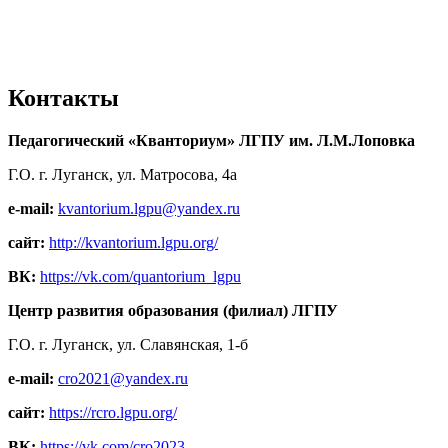
Контакты
Педагогический «Кванториум» ЛГПУ им. Л.М.Лоповка
Г.О. г. Луганск, ул. Матросова, 4а
e-mail:
kvantorium.lgpu@yandex.ru
сайт:
http://kvantorium.lgpu.org/
ВК:
https://vk.com/quantorium_lgpu
Центр развития образования (филиал) ЛГПУ
Г.О. г. Луганск, ул. Славянская, 1-б
e-mail:
cro2021@yandex.ru
сайт:
https://rcro.lgpu.org/
ВК:
https://vk.com/cro2023