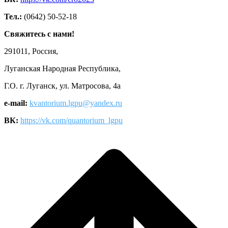
Тел.:
(0642) 50-52-18
Свяжитесь с нами!
291011, Россия,
Луганская Народная Республика,
Г.О. г. Луганск, ул. Матросова, 4а
e-mail:
kvantorium.lgpu@yandex.ru
ВК:
https://vk.com/quantorium_lgpu