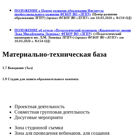
ПОЛОЖЕНИЕ о
Центре развития образования
Института
профессионального развития ФГБОУ ВО «ЛГПУ»
(Центр развития
образования ЛГПУ)
(приказ ФГБОУ ВО «ЛГПУ» от 10.03.2026 г. №154-ОД)
ПОЛОЖЕНИЕ об отделе «Педагогический технопарк «Кванториум» имени
Льва Михайловича Лоповка»
ФГБОУ ВО «ЛГПУ
» («Педагогический
кванториум им. Л.М. Лоповка ЛГПУ»)
(приказ ФГБОУ ВО «ЛГПУ» от
10.03.2026 г. №154-ОД)
Материально-техническая база
1.7 Коворкинг (Зал)
1.9 Студия для записи образовательного контента
Проектная деятельность
Совместная групповая деятельность
Досуговые мероприяти
Зона студииной съемки
Зона для проведения вебинаров, для создания