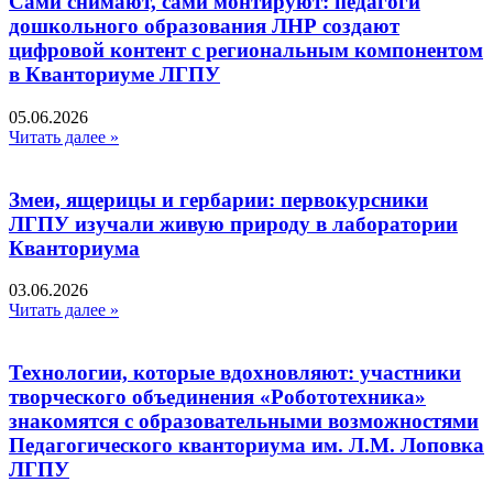
Сами снимают, сами монтируют: педагоги
дошкольного образования ЛНР создают
цифровой контент с региональным компонентом
в Кванториуме ЛГПУ​
05.06.2026
Читать далее »
Змеи, ящерицы и гербарии: первокурсники
ЛГПУ изучали живую природу в лаборатории
Кванториума
03.06.2026
Читать далее »
Технологии, которые вдохновляют: участники
творческого объединения «Робототехника»
знакомятся с образовательными возможностями
Педагогического кванториума им. Л.М. Лоповка
ЛГПУ