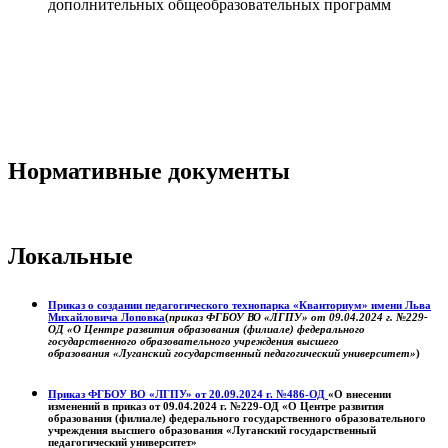
дополнительных общеобразовательных программ
Нормативные документы
Локальные
Приказ о создании педагогического технопарка «Кванториум» имени Льва
Михайловича Лоповка
(
приказ ФГБОУ ВО «ЛГПУ» от 09.04.2024 г. №229-
ОД «О Центре развития образования (филиале) федерального
государственного образовательного учреждения высшего
образования «Луганский государственный педагогический университет»
)
Приказ ФГБОУ ВО «ЛГПУ» от 20.09.2024 г. №486-ОД
«О внесении
изменений в приказ от 09.04.2024 г. №229-ОД «О Центре развития
образования (филиале) федерального государственного образовательного
учреждения высшего образования «Луганский государственный
педагогический университет»