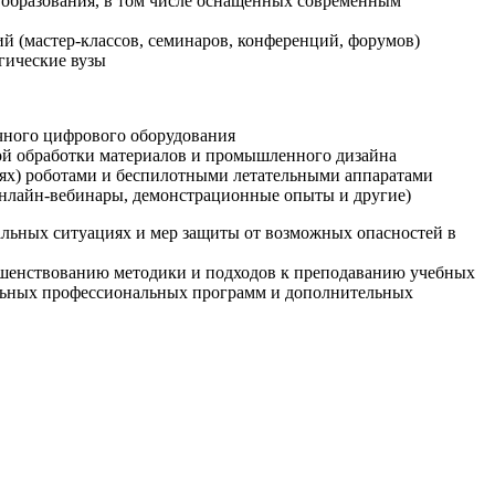
образования, в том числе оснащенных современным
й (мастер-классов, семинаров, конференций, форумов)
гические вузы
очного цифрового оборудования
ой обработки материалов и промышленного дизайна
иях) роботами и беспилотными летательными аппаратами
 онлайн-вебинары, демонстрационные опыты и другие)
альных ситуациях и мер защиты от возможных опасностей в
ршенствованию методики и подходов к преподаванию учебных
ельных профессиональных программ и дополнительных