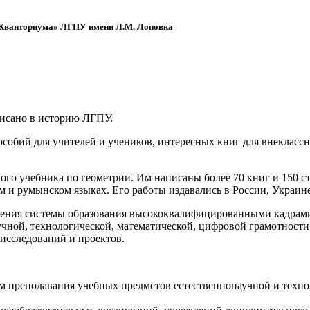
 «Кванториума» ЛГПУ имени Л.М. Лоповка
писано в историю ЛГПУ.
обий для учителей и учеников, интересных книг для внеклассно
ого учебника по геометрии. Им написаны более 70 книг и 150 ст
м и румынском языках. Его работы издавались в России, Украине
ения системы образования высококвалифицированными кадрами 
чной, технологической, математической, цифровой грамотности
х исследований и проектов.
ям преподавания учебных предметов естественнонаучной и техн