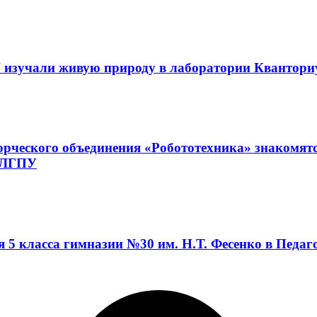
 изучали живую природу в лаборатории Квантор
орческого объединения «Робототехника» знакомят
а ЛГПУ
я 5 класса гимназии №30 им. Н.Т. Фесенко в Педа