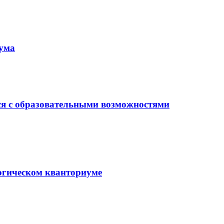
иума
ся с образовательными возможностями
гогическом кванториуме