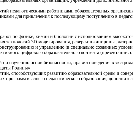
щеобразовательных организаций, учреждений дополнительного 
ятий педагогическими работниками образовательных организаци
никами для привлечения к последующему поступлению в педаго
 работ по физике, химии и биологии с использованием высокот
ния технологий 3D моделирования, реверс-инжиниринга, лазерн
конструированию и управлению (в специально созданных услов
ективного цифрового образовательного контента (презентации,
й по изучению основ безопасности, правил поведения в экстрем
защиты Родины»
иятий, способствующих развитию образовательной среды и сове
ных программ высшего педагогического образования, дополнит