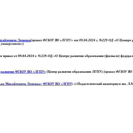
Михайловича Лоповка
(
приказ ФГБОУ ВО «ЛГПУ» от 09.04.2024 г. №229-ОД «О Центре ра
й университет»
)
 в приказ от 09.04.2024 г. №229-ОД «О Центре развития образования (филиале) федер
о развития ФГБОУ ВО «ЛГПУ»
(Центр развития образования ЛГПУ)
(приказ ФГБОУ ВО 
ьва Михайловича Лоповка»
ФГБОУ ВО «ЛГПУ
» («Педагогический кванториум им. Л