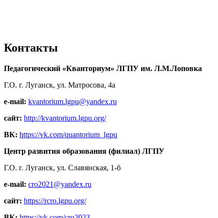
Контакты
Педагогический «Кванториум» ЛГПУ им. Л.М.Лоповка
Г.О. г. Луганск, ул. Матросова, 4а
e-mail:
kvantorium.lgpu@yandex.ru
сайт:
http://kvantorium.lgpu.org/
ВК:
https://vk.com/quantorium_lgpu
Центр развития образования (филиал) ЛГПУ
Г.О. г. Луганск, ул. Славянская, 1-б
e-mail:
cro2021@yandex.ru
сайт:
https://rcro.lgpu.org/
ВК:
https://vk.com/cro2023