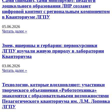
Сами снимают, сами монтируют: педагоги
дошкольного образования ЛНР создают
цифровой контент с региональным компонентом
в Кванториуме ЛГПУ​
05.06.2026
Читать далее »
Змеи, ящерицы и гербарии: первокурсники
ЛГПУ изучали живую природу в лаборатории
Кванториума
03.06.2026
Читать далее »
Технологии, которые вдохновляют: участники
творческого объединения «Робототехника»
знакомятся с образовательными возможностями
Педагогического кванториума им. Л.М. Лоповка
ЛГПУ