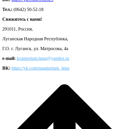
Тел.:
(0642) 50-52-18
Свяжитесь с нами!
291011, Россия,
Луганская Народная Республика,
Г.О. г. Луганск, ул. Матросова, 4а
e-mail:
kvantorium.lgpu@yandex.ru
ВК:
https://vk.com/quantorium_lgpu