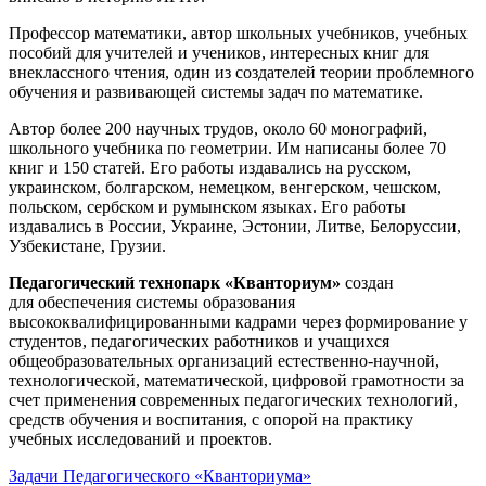
Профессор математики, автор школьных учебников, учебных
пособий для учителей и учеников, интересных книг для
внеклассного чтения, один из создателей теории проблемного
обучения и развивающей системы задач по математике.
Автор более 200 научных трудов, около 60 монографий,
школьного учебника по геометрии. Им написаны более 70
книг и 150 статей. Его работы издавались на русском,
украинском, болгарском, немецком, венгерском, чешском,
польском, сербском и румынском языках. Его работы
издавались в России, Украине, Эстонии, Литве, Белоруссии,
Узбекистане, Грузии.
Педагогический технопарк «Кванториум»
создан
для
обеспечения системы образования
высококвалифицированными кадрами через формирование у
студентов, педагогических работников и учащихся
общеобразовательных организаций естественно-научной,
технологической, математической, цифровой грамотности за
счет применения современных педагогических технологий,
средств обучения и воспитания, с опорой на практику
учебных исследований и проектов.
Задачи Педагогического «Кванториума»