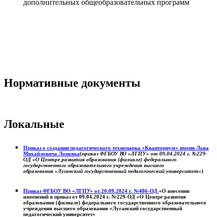
дополнительных общеобразовательных программ
Нормативные документы
Локальные
Приказ о создании педагогического технопарка «Кванториум» имени Льва
Михайловича Лоповка
(
приказ ФГБОУ ВО «ЛГПУ» от 09.04.2024 г. №229-
ОД «О Центре развития образования (филиале) федерального
государственного образовательного учреждения высшего
образования «Луганский государственный педагогический университет»
)
Приказ ФГБОУ ВО «ЛГПУ» от 20.09.2024 г. №486-ОД
«О внесении
изменений в приказ от 09.04.2024 г. №229-ОД «О Центре развития
образования (филиале) федерального государственного образовательного
учреждения высшего образования «Луганский государственный
педагогический университет»