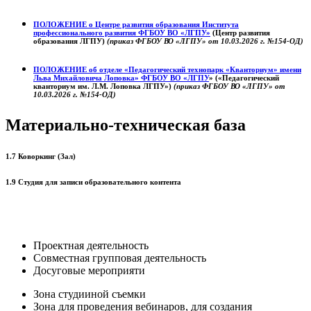
ПОЛОЖЕНИЕ о
Центре развития образования
Института
профессионального развития ФГБОУ ВО «ЛГПУ»
(Центр развития
образования ЛГПУ)
(приказ ФГБОУ ВО «ЛГПУ» от 10.03.2026 г. №154-ОД)
ПОЛОЖЕНИЕ об отделе «Педагогический технопарк «Кванториум» имени
Льва Михайловича Лоповка»
ФГБОУ ВО «ЛГПУ
» («Педагогический
кванториум им. Л.М. Лоповка ЛГПУ»)
(приказ ФГБОУ ВО «ЛГПУ» от
10.03.2026 г. №154-ОД)
Материально-техническая база
1.7 Коворкинг (Зал)
1.9 Студия для записи образовательного контента
Проектная деятельность
Совместная групповая деятельность
Досуговые мероприяти
Зона студииной съемки
Зона для проведения вебинаров, для создания