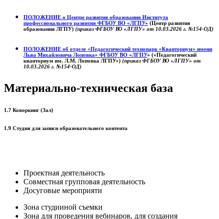
ПОЛОЖЕНИЕ о
Центре развития образования
Института
профессионального развития ФГБОУ ВО «ЛГПУ»
(Центр развития
образования ЛГПУ)
(приказ ФГБОУ ВО «ЛГПУ» от 10.03.2026 г. №154-ОД)
ПОЛОЖЕНИЕ об отделе «Педагогический технопарк «Кванториум» имени
Льва Михайловича Лоповка»
ФГБОУ ВО «ЛГПУ
» («Педагогический
кванториум им. Л.М. Лоповка ЛГПУ»)
(приказ ФГБОУ ВО «ЛГПУ» от
10.03.2026 г. №154-ОД)
Материально-техническая база
1.7 Коворкинг (Зал)
1.9 Студия для записи образовательного контента
Проектная деятельность
Совместная групповая деятельность
Досуговые мероприяти
Зона студииной съемки
Зона для проведения вебинаров, для создания