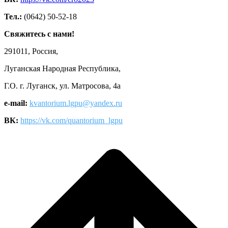
Тел.:
(0642) 50-52-18
Свяжитесь с нами!
291011, Россия,
Луганская Народная Республика,
Г.О. г. Луганск, ул. Матросова, 4а
e-mail:
kvantorium.lgpu@yandex.ru
ВК:
https://vk.com/quantorium_lgpu