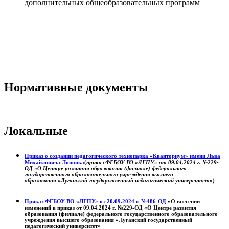
дополнительных общеобразовательных программ
Нормативные документы
Локальные
Приказ о создании педагогического технопарка «Кванториум» имени Льва
Михайловича Лоповка
(
приказ ФГБОУ ВО «ЛГПУ» от 09.04.2024 г. №229-
ОД «О Центре развития образования (филиале) федерального
государственного образовательного учреждения высшего
образования «Луганский государственный педагогический университет»
)
Приказ ФГБОУ ВО «ЛГПУ» от 20.09.2024 г. №486-ОД
«О внесении
изменений в приказ от 09.04.2024 г. №229-ОД «О Центре развития
образования (филиале) федерального государственного образовательного
учреждения высшего образования «Луганский государственный
педагогический университет»