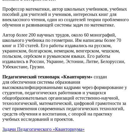
Профессор математики, автор школьных учебников, учебных
пособий для учителей и учеников, интересных книг для
внеклассного чтения, один из создателей теории проблемного
обучения и развивающей системы задач по математике.
Автор более 200 научных трудов, около 60 монографий,
школьного учебника по геометрии. Им написаны более 70
книг и 150 статей. Его работы издавались на русском,
украинском, болгарском, немецком, венгерском, чешском,
польском, сербском и румынском языках. Его работы
издавались в России, Украине, Эстонии, Литве, Белоруссии,
Узбекистане, Грузии.
Педагогический технопарк «Кванториум»
создан
для
обеспечения системы образования
высококвалифицированными кадрами через формирование у
студентов, педагогических работников и учащихся
общеобразовательных организаций естественно-научной,
технологической, математической, цифровой грамотности за
счет применения современных педагогических технологий,
средств обучения и воспитания, с опорой на практику
учебных исследований и проектов.
Задачи Педагогического «Кванториума»