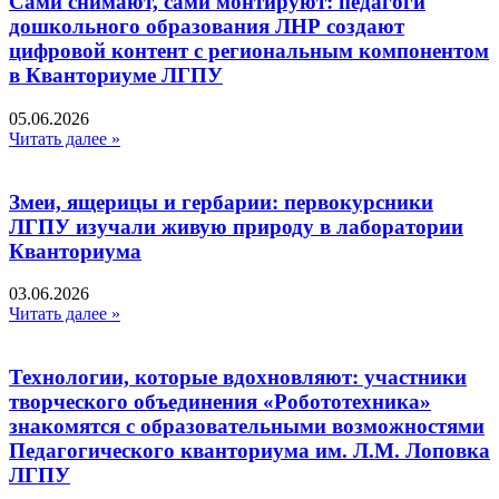
Сами снимают, сами монтируют: педагоги
дошкольного образования ЛНР создают
цифровой контент с региональным компонентом
в Кванториуме ЛГПУ​
05.06.2026
Читать далее »
Змеи, ящерицы и гербарии: первокурсники
ЛГПУ изучали живую природу в лаборатории
Кванториума
03.06.2026
Читать далее »
Технологии, которые вдохновляют: участники
творческого объединения «Робототехника»
знакомятся с образовательными возможностями
Педагогического кванториума им. Л.М. Лоповка
ЛГПУ