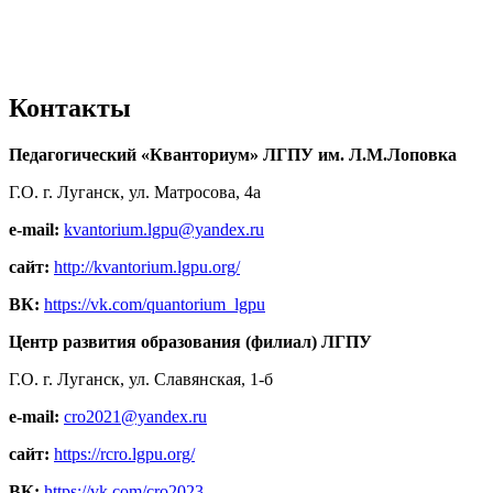
Контакты
Педагогический «Кванториум» ЛГПУ им. Л.М.Лоповка
Г.О. г. Луганск, ул. Матросова, 4а
e-mail:
kvantorium.lgpu@yandex.ru
сайт:
http://kvantorium.lgpu.org/
ВК:
https://vk.com/quantorium_lgpu
Центр развития образования (филиал) ЛГПУ
Г.О. г. Луганск, ул. Славянская, 1-б
e-mail:
cro2021@yandex.ru
сайт:
https://rcro.lgpu.org/
ВК:
https://vk.com/cro2023