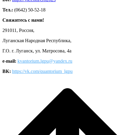
Тел.:
(0642) 50-52-18
Свяжитесь с нами!
291011, Россия,
Луганская Народная Республика,
Г.О. г. Луганск, ул. Матросова, 4а
e-mail:
kvantorium.lgpu@yandex.ru
ВК:
https://vk.com/quantorium_lgpu