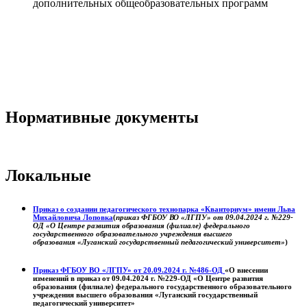
дополнительных общеобразовательных программ
Нормативные документы
Локальные
Приказ о создании педагогического технопарка «Кванториум» имени Льва
Михайловича Лоповка
(
приказ ФГБОУ ВО «ЛГПУ» от 09.04.2024 г. №229-
ОД «О Центре развития образования (филиале) федерального
государственного образовательного учреждения высшего
образования «Луганский государственный педагогический университет»
)
Приказ ФГБОУ ВО «ЛГПУ» от 20.09.2024 г. №486-ОД
«О внесении
изменений в приказ от 09.04.2024 г. №229-ОД «О Центре развития
образования (филиале) федерального государственного образовательного
учреждения высшего образования «Луганский государственный
педагогический университет»