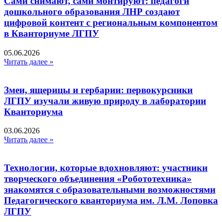
Сами снимают, сами монтируют: педагоги
дошкольного образования ЛНР создают
цифровой контент с региональным компонентом
в Кванториуме ЛГПУ​
05.06.2026
Читать далее »
Змеи, ящерицы и гербарии: первокурсники
ЛГПУ изучали живую природу в лаборатории
Кванториума
03.06.2026
Читать далее »
Технологии, которые вдохновляют: участники
творческого объединения «Робототехника»
знакомятся с образовательными возможностями
Педагогического кванториума им. Л.М. Лоповка
ЛГПУ