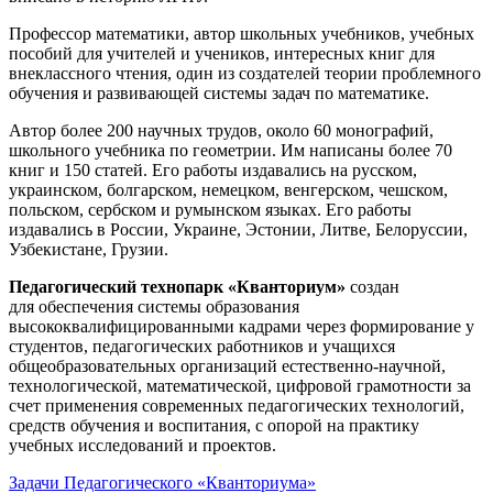
Профессор математики, автор школьных учебников, учебных
пособий для учителей и учеников, интересных книг для
внеклассного чтения, один из создателей теории проблемного
обучения и развивающей системы задач по математике.
Автор более 200 научных трудов, около 60 монографий,
школьного учебника по геометрии. Им написаны более 70
книг и 150 статей. Его работы издавались на русском,
украинском, болгарском, немецком, венгерском, чешском,
польском, сербском и румынском языках. Его работы
издавались в России, Украине, Эстонии, Литве, Белоруссии,
Узбекистане, Грузии.
Педагогический технопарк «Кванториум»
создан
для
обеспечения системы образования
высококвалифицированными кадрами через формирование у
студентов, педагогических работников и учащихся
общеобразовательных организаций естественно-научной,
технологической, математической, цифровой грамотности за
счет применения современных педагогических технологий,
средств обучения и воспитания, с опорой на практику
учебных исследований и проектов.
Задачи Педагогического «Кванториума»