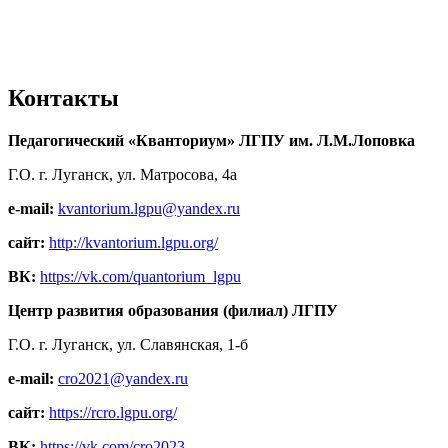
Контакты
Педагогический «Кванториум» ЛГПУ им. Л.М.Лоповка
Г.О. г. Луганск, ул. Матросова, 4а
e-mail:
kvantorium.lgpu@yandex.ru
сайт:
http://kvantorium.lgpu.org/
ВК:
https://vk.com/quantorium_lgpu
Центр развития образования (филиал) ЛГПУ
Г.О. г. Луганск, ул. Славянская, 1-б
e-mail:
cro2021@yandex.ru
сайт:
https://rcro.lgpu.org/
ВК:
https://vk.com/cro2023