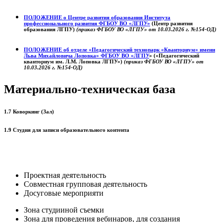
ПОЛОЖЕНИЕ о
Центре развития образования
Института
профессионального развития ФГБОУ ВО «ЛГПУ»
(Центр развития
образования ЛГПУ)
(приказ ФГБОУ ВО «ЛГПУ» от 10.03.2026 г. №154-ОД)
ПОЛОЖЕНИЕ об отделе «Педагогический технопарк «Кванториум» имени
Льва Михайловича Лоповка»
ФГБОУ ВО «ЛГПУ
» («Педагогический
кванториум им. Л.М. Лоповка ЛГПУ»)
(приказ ФГБОУ ВО «ЛГПУ» от
10.03.2026 г. №154-ОД)
Материально-техническая база
1.7 Коворкинг (Зал)
1.9 Студия для записи образовательного контента
Проектная деятельность
Совместная групповая деятельность
Досуговые мероприяти
Зона студииной съемки
Зона для проведения вебинаров, для создания