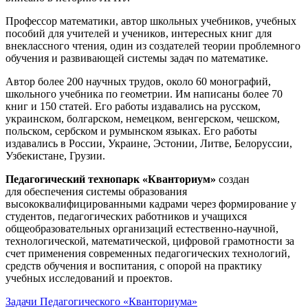
Профессор математики, автор школьных учебников, учебных
пособий для учителей и учеников, интересных книг для
внеклассного чтения, один из создателей теории проблемного
обучения и развивающей системы задач по математике.
Автор более 200 научных трудов, около 60 монографий,
школьного учебника по геометрии. Им написаны более 70
книг и 150 статей. Его работы издавались на русском,
украинском, болгарском, немецком, венгерском, чешском,
польском, сербском и румынском языках. Его работы
издавались в России, Украине, Эстонии, Литве, Белоруссии,
Узбекистане, Грузии.
Педагогический технопарк «Кванториум»
создан
для
обеспечения системы образования
высококвалифицированными кадрами через формирование у
студентов, педагогических работников и учащихся
общеобразовательных организаций естественно-научной,
технологической, математической, цифровой грамотности за
счет применения современных педагогических технологий,
средств обучения и воспитания, с опорой на практику
учебных исследований и проектов.
Задачи Педагогического «Кванториума»