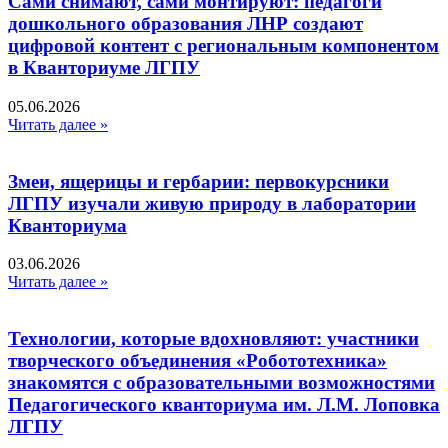
Сами снимают, сами монтируют: педагоги
дошкольного образования ЛНР создают
цифровой контент с региональным компонентом
в Кванториуме ЛГПУ​
05.06.2026
Читать далее »
Змеи, ящерицы и гербарии: первокурсники
ЛГПУ изучали живую природу в лаборатории
Кванториума
03.06.2026
Читать далее »
Технологии, которые вдохновляют: участники
творческого объединения «Робототехника»
знакомятся с образовательными возможностями
Педагогического кванториума им. Л.М. Лоповка
ЛГПУ