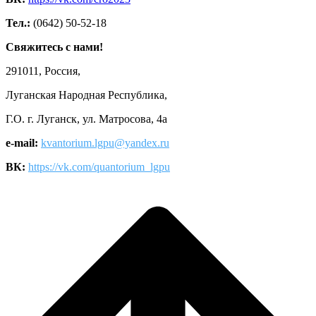
Тел.:
(0642) 50-52-18
Свяжитесь с нами!
291011, Россия,
Луганская Народная Республика,
Г.О. г. Луганск, ул. Матросова, 4а
e-mail:
kvantorium.lgpu@yandex.ru
ВК:
https://vk.com/quantorium_lgpu