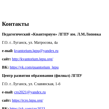
Контакты
Педагогический «Кванториум» ЛГПУ им. Л.М.Лоповка
Г.О. г. Луганск, ул. Матросова, 4а
e-mail:
kvantorium.lgpu@yandex.ru
сайт:
http://kvantorium.lgpu.org/
ВК:
https://vk.com/quantorium_lgpu
Центр развития образования (филиал) ЛГПУ
Г.О. г. Луганск, ул. Славянская, 1-б
e-mail:
cro2021@yandex.ru
сайт:
https://rcro.lgpu.org/
ВК:
https://vk.com/cro2023