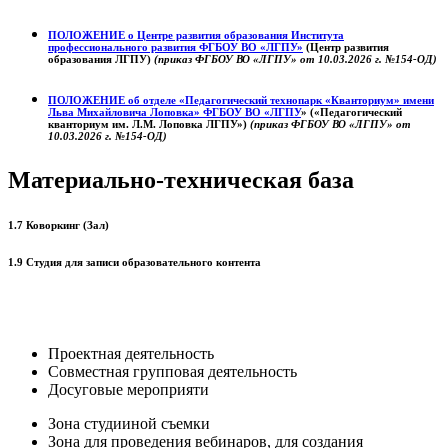
ПОЛОЖЕНИЕ о
Центре развития образования
Института
профессионального развития ФГБОУ ВО «ЛГПУ»
(Центр развития
образования ЛГПУ)
(приказ ФГБОУ ВО «ЛГПУ» от 10.03.2026 г. №154-ОД)
ПОЛОЖЕНИЕ об отделе «Педагогический технопарк «Кванториум» имени
Льва Михайловича Лоповка»
ФГБОУ ВО «ЛГПУ
» («Педагогический
кванториум им. Л.М. Лоповка ЛГПУ»)
(приказ ФГБОУ ВО «ЛГПУ» от
10.03.2026 г. №154-ОД)
Материально-техническая база
1.7 Коворкинг (Зал)
1.9 Студия для записи образовательного контента
Проектная деятельность
Совместная групповая деятельность
Досуговые мероприяти
Зона студииной съемки
Зона для проведения вебинаров, для создания