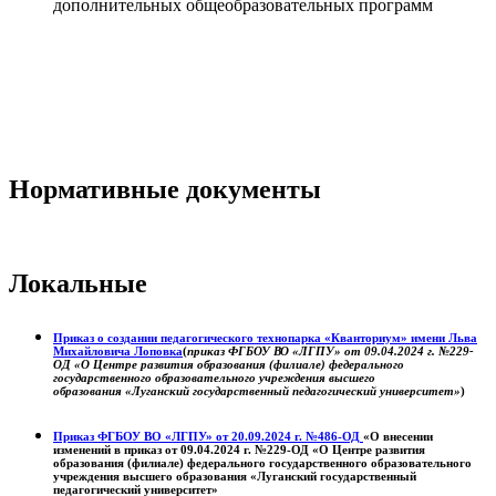
дополнительных общеобразовательных программ
Нормативные документы
Локальные
Приказ о создании педагогического технопарка «Кванториум» имени Льва
Михайловича Лоповка
(
приказ ФГБОУ ВО «ЛГПУ» от 09.04.2024 г. №229-
ОД «О Центре развития образования (филиале) федерального
государственного образовательного учреждения высшего
образования «Луганский государственный педагогический университет»
)
Приказ ФГБОУ ВО «ЛГПУ» от 20.09.2024 г. №486-ОД
«О внесении
изменений в приказ от 09.04.2024 г. №229-ОД «О Центре развития
образования (филиале) федерального государственного образовательного
учреждения высшего образования «Луганский государственный
педагогический университет»