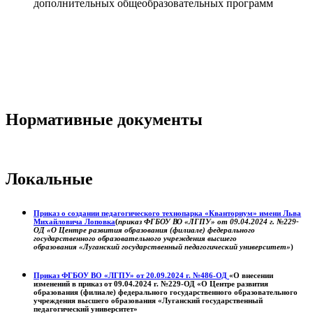
дополнительных общеобразовательных программ
Нормативные документы
Локальные
Приказ о создании педагогического технопарка «Кванториум» имени Льва
Михайловича Лоповка
(
приказ ФГБОУ ВО «ЛГПУ» от 09.04.2024 г. №229-
ОД «О Центре развития образования (филиале) федерального
государственного образовательного учреждения высшего
образования «Луганский государственный педагогический университет»
)
Приказ ФГБОУ ВО «ЛГПУ» от 20.09.2024 г. №486-ОД
«О внесении
изменений в приказ от 09.04.2024 г. №229-ОД «О Центре развития
образования (филиале) федерального государственного образовательного
учреждения высшего образования «Луганский государственный
педагогический университет»