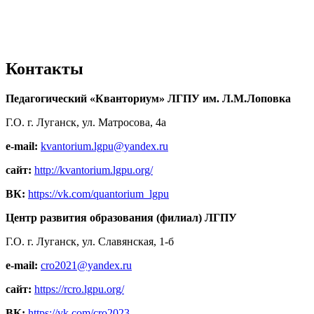
Контакты
Педагогический «Кванториум» ЛГПУ им. Л.М.Лоповка
Г.О. г. Луганск, ул. Матросова, 4а
e-mail:
kvantorium.lgpu@yandex.ru
сайт:
http://kvantorium.lgpu.org/
ВК:
https://vk.com/quantorium_lgpu
Центр развития образования (филиал) ЛГПУ
Г.О. г. Луганск, ул. Славянская, 1-б
e-mail:
cro2021@yandex.ru
сайт:
https://rcro.lgpu.org/
ВК:
https://vk.com/cro2023