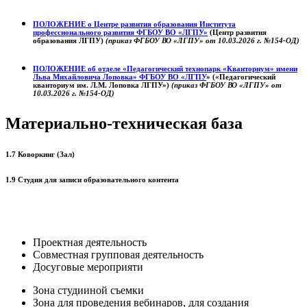
ПОЛОЖЕНИЕ о
Центре развития образования
Института
профессионального развития ФГБОУ ВО «ЛГПУ»
(Центр развития
образования ЛГПУ)
(приказ ФГБОУ ВО «ЛГПУ» от 10.03.2026 г. №154-ОД)
ПОЛОЖЕНИЕ об отделе «Педагогический технопарк «Кванториум» имени
Льва Михайловича Лоповка»
ФГБОУ ВО «ЛГПУ
» («Педагогический
кванториум им. Л.М. Лоповка ЛГПУ»)
(приказ ФГБОУ ВО «ЛГПУ» от
10.03.2026 г. №154-ОД)
Материально-техническая база
1.7 Коворкинг (Зал)
1.9 Студия для записи образовательного контента
Проектная деятельность
Совместная групповая деятельность
Досуговые мероприяти
Зона студииной съемки
Зона для проведения вебинаров, для создания