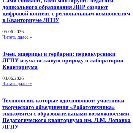
Сами снимают, сами монтируют: педагоги
дошкольного образования ЛНР создают
цифровой контент с региональным компонентом
в Кванториуме ЛГПУ​
05.06.2026
Читать далее »
Змеи, ящерицы и гербарии: первокурсники
ЛГПУ изучали живую природу в лаборатории
Кванториума
03.06.2026
Читать далее »
Технологии, которые вдохновляют: участники
творческого объединения «Робототехника»
знакомятся с образовательными возможностями
Педагогического кванториума им. Л.М. Лоповка
ЛГПУ