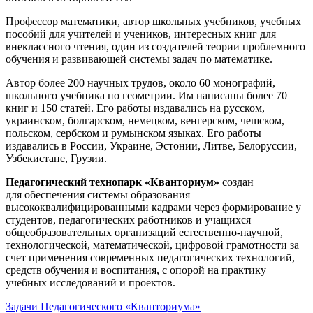
Профессор математики, автор школьных учебников, учебных
пособий для учителей и учеников, интересных книг для
внеклассного чтения, один из создателей теории проблемного
обучения и развивающей системы задач по математике.
Автор более 200 научных трудов, около 60 монографий,
школьного учебника по геометрии. Им написаны более 70
книг и 150 статей. Его работы издавались на русском,
украинском, болгарском, немецком, венгерском, чешском,
польском, сербском и румынском языках. Его работы
издавались в России, Украине, Эстонии, Литве, Белоруссии,
Узбекистане, Грузии.
Педагогический технопарк «Кванториум»
создан
для
обеспечения системы образования
высококвалифицированными кадрами через формирование у
студентов, педагогических работников и учащихся
общеобразовательных организаций естественно-научной,
технологической, математической, цифровой грамотности за
счет применения современных педагогических технологий,
средств обучения и воспитания, с опорой на практику
учебных исследований и проектов.
Задачи Педагогического «Кванториума»