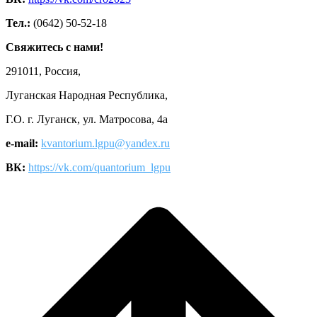
Тел.:
(0642) 50-52-18
Свяжитесь с нами!
291011, Россия,
Луганская Народная Республика,
Г.О. г. Луганск, ул. Матросова, 4а
e-mail:
kvantorium.lgpu@yandex.ru
ВК:
https://vk.com/quantorium_lgpu