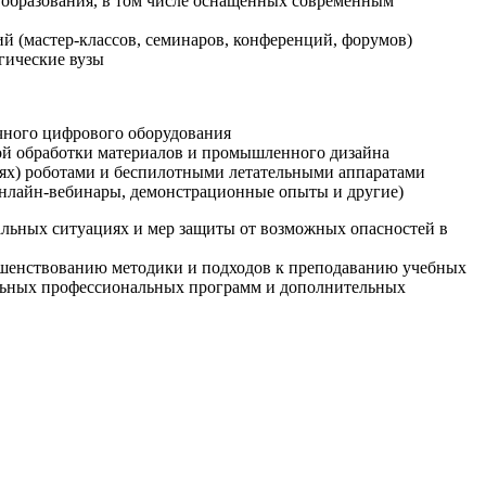
образования, в том числе оснащенных современным
й (мастер-классов, семинаров, конференций, форумов)
гические вузы
очного цифрового оборудования
ой обработки материалов и промышленного дизайна
иях) роботами и беспилотными летательными аппаратами
 онлайн-вебинары, демонстрационные опыты и другие)
альных ситуациях и мер защиты от возможных опасностей в
ршенствованию методики и подходов к преподаванию учебных
ельных профессиональных программ и дополнительных