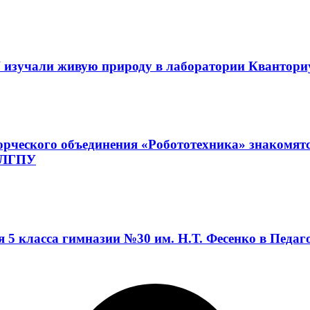
 изучали живую природу в лаборатории Квантор
орческого объединения «Робототехника» знакомят
а ЛГПУ
я 5 класса гимназии №30 им. Н.Т. Фесенко в Педа