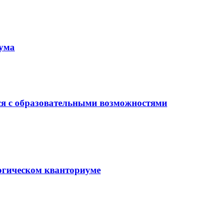
иума
ся с образовательными возможностями
гогическом кванториуме