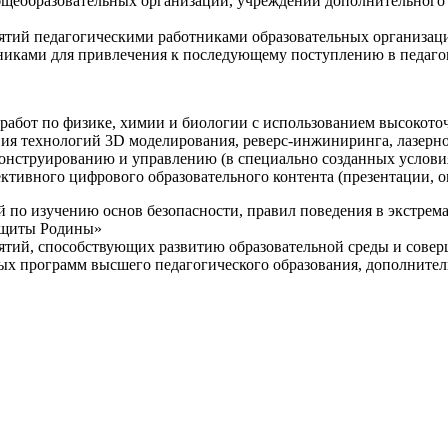
щеобразовательных организаций, учреждений дополнительного 
ятий педагогическими работниками образовательных организаци
никами для привлечения к последующему поступлению в педаго
 работ по физике, химии и биологии с использованием высокот
ния технологий 3D моделирования, реверс-инжиниринга, лазерн
конструированию и управлению (в специально созданных услов
ективного цифрового образовательного контента (презентации,
й по изучению основ безопасности, правил поведения в экстрем
защиты Родины»
иятий, способствующих развитию образовательной среды и сове
ных программ высшего педагогического образования, дополнит