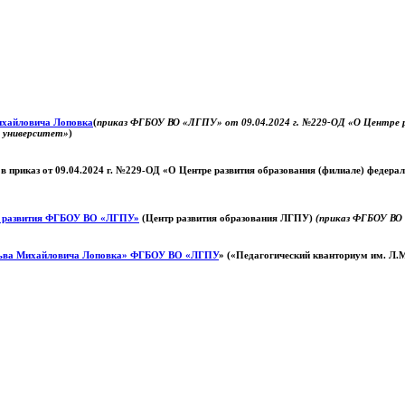
Михайловича Лоповка
(
приказ ФГБОУ ВО «ЛГПУ» от 09.04.2024 г. №229-ОД «О Центре ра
й университет»
)
 в приказ от 09.04.2024 г. №229-ОД «О Центре развития образования (филиале) федер
о развития ФГБОУ ВО «ЛГПУ»
(Центр развития образования ЛГПУ)
(приказ ФГБОУ ВО 
ьва Михайловича Лоповка»
ФГБОУ ВО «ЛГПУ
» («Педагогический кванториум им. Л