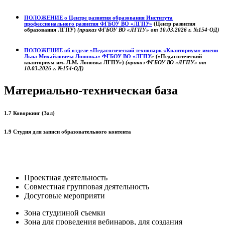
ПОЛОЖЕНИЕ о
Центре развития образования
Института
профессионального развития ФГБОУ ВО «ЛГПУ»
(Центр развития
образования ЛГПУ)
(приказ ФГБОУ ВО «ЛГПУ» от 10.03.2026 г. №154-ОД)
ПОЛОЖЕНИЕ об отделе «Педагогический технопарк «Кванториум» имени
Льва Михайловича Лоповка»
ФГБОУ ВО «ЛГПУ
» («Педагогический
кванториум им. Л.М. Лоповка ЛГПУ»)
(приказ ФГБОУ ВО «ЛГПУ» от
10.03.2026 г. №154-ОД)
Материально-техническая база
1.7 Коворкинг (Зал)
1.9 Студия для записи образовательного контента
Проектная деятельность
Совместная групповая деятельность
Досуговые мероприяти
Зона студииной съемки
Зона для проведения вебинаров, для создания