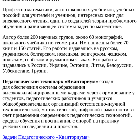
Профессор математики, автор школьных учебников, учебных
пособий для учителей и учеников, интересных книг для
внеклассного чтения, один из создателей теории проблемного
обучения и развивающей системы задач по математике.
Автор более 200 научных трудов, около 60 монографий,
школьного учебника по геометрии. Им написаны более 70
книг и 150 статей. Его работы издавались на русском,
украинском, болгарском, немецком, венгерском, чешском,
польском, сербском и румынском языках. Его работы
издавались в России, Украине, Эстонии, Литве, Белоруссии,
Узбекистане, Грузии.
Педагогический технопарк «Кванториум»
создан
для
обеспечения системы образования
высококвалифицированными кадрами через формирование у
студентов, педагогических работников и учащихся
общеобразовательных организаций естественно-научной,
технологической, математической, цифровой грамотности за
счет применения современных педагогических технологий,
средств обучения и воспитания, с опорой на практику
учебных исследований и проектов.
Задачи Педагогического «Кванториума»