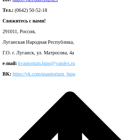
Тел.:
(0642) 50-52-18
Свяжитесь с нами!
291011, Россия,
Луганская Народная Республика,
Г.О. г. Луганск, ул. Матросова, 4а
e-mail:
kvantorium.lgpu@yandex.ru
ВК:
https://vk.com/quantorium_lgpu