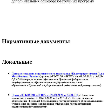
дополнительных общеобразовательных программ
Нормативные документы
Локальные
Приказ о создании педагогического технопарка «Кванториум» имени Льва
Михайловича Лоповка
(
приказ ФГБОУ ВО «ЛГПУ» от 09.04.2024 г. №229-
ОД «О Центре развития образования (филиале) федерального
государственного образовательного учреждения высшего
образования «Луганский государственный педагогический университет»
)
Приказ ФГБОУ ВО «ЛГПУ» от 20.09.2024 г. №486-ОД
«О внесении
изменений в приказ от 09.04.2024 г. №229-ОД «О Центре развития
образования (филиале) федерального государственного образовательного
учреждения высшего образования «Луганский государственный
педагогический университет»