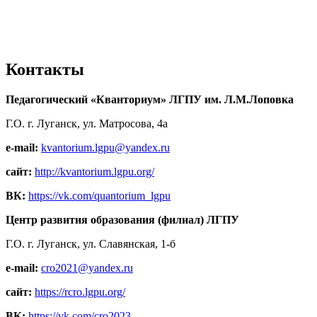
Контакты
Педагогический «Кванториум» ЛГПУ им. Л.М.Лоповка
Г.О. г. Луганск, ул. Матросова, 4а
e-mail:
kvantorium.lgpu@yandex.ru
сайт:
http://kvantorium.lgpu.org/
ВК:
https://vk.com/quantorium_lgpu
Центр развития образования (филиал) ЛГПУ
Г.О. г. Луганск, ул. Славянская, 1-б
e-mail:
cro2021@yandex.ru
сайт:
https://rcro.lgpu.org/
ВК:
https://vk.com/cro2023