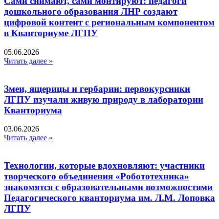
Сами снимают, сами монтируют: педагоги
дошкольного образования ЛНР создают
цифровой контент с региональным компонентом
в Кванториуме ЛГПУ​
05.06.2026
Читать далее »
Змеи, ящерицы и гербарии: первокурсники
ЛГПУ изучали живую природу в лаборатории
Кванториума
03.06.2026
Читать далее »
Технологии, которые вдохновляют: участники
творческого объединения «Робототехника»
знакомятся с образовательными возможностями
Педагогического кванториума им. Л.М. Лоповка
ЛГПУ