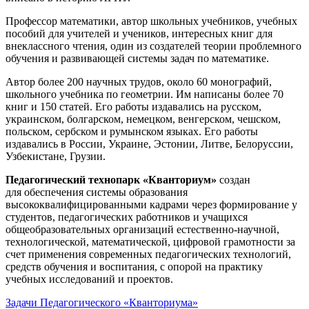
Профессор математики, автор школьных учебников, учебных
пособий для учителей и учеников, интересных книг для
внеклассного чтения, один из создателей теории проблемного
обучения и развивающей системы задач по математике.
Автор более 200 научных трудов, около 60 монографий,
школьного учебника по геометрии. Им написаны более 70
книг и 150 статей. Его работы издавались на русском,
украинском, болгарском, немецком, венгерском, чешском,
польском, сербском и румынском языках. Его работы
издавались в России, Украине, Эстонии, Литве, Белоруссии,
Узбекистане, Грузии.
Педагогический технопарк «Кванториум»
создан
для
обеспечения системы образования
высококвалифицированными кадрами через формирование у
студентов, педагогических работников и учащихся
общеобразовательных организаций естественно-научной,
технологической, математической, цифровой грамотности за
счет применения современных педагогических технологий,
средств обучения и воспитания, с опорой на практику
учебных исследований и проектов.
Задачи Педагогического «Кванториума»