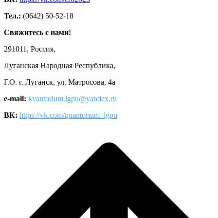
Тел.:
(0642) 50-52-18
Свяжитесь с нами!
291011, Россия,
Луганская Народная Республика,
Г.О. г. Луганск, ул. Матросова, 4а
e-mail:
kvantorium.lgpu@yandex.ru
ВК:
https://vk.com/quantorium_lgpu