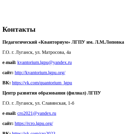
Контакты
Педагогический «Кванториум» ЛГПУ им. Л.М.Лоповка
Г.О. г. Луганск, ул. Матросова, 4а
e-mail:
kvantorium.lgpu@yandex.ru
сайт:
http://kvantorium.lgpu.org/
ВК:
https://vk.com/quantorium_lgpu
Центр развития образования (филиал) ЛГПУ
Г.О. г. Луганск, ул. Славянская, 1-б
e-mail:
cro2021@yandex.ru
сайт:
https://rcro.lgpu.org/
ВК:
https://vk.com/cro2023