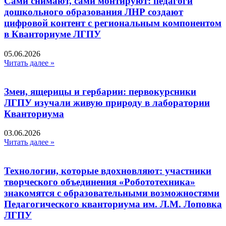
Сами снимают, сами монтируют: педагоги
дошкольного образования ЛНР создают
цифровой контент с региональным компонентом
в Кванториуме ЛГПУ​
05.06.2026
Читать далее »
Змеи, ящерицы и гербарии: первокурсники
ЛГПУ изучали живую природу в лаборатории
Кванториума
03.06.2026
Читать далее »
Технологии, которые вдохновляют: участники
творческого объединения «Робототехника»
знакомятся с образовательными возможностями
Педагогического кванториума им. Л.М. Лоповка
ЛГПУ