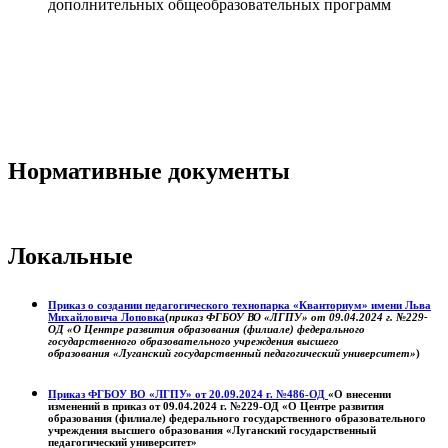
дополнительных общеобразовательных программ
Нормативные документы
Локальные
Приказ о создании педагогического технопарка «Кванториум» имени Льва
Михайловича Лоповка
(
приказ ФГБОУ ВО «ЛГПУ» от 09.04.2024 г. №229-
ОД «О Центре развития образования (филиале) федерального
государственного образовательного учреждения высшего
образования «Луганский государственный педагогический университет»
)
Приказ ФГБОУ ВО «ЛГПУ» от 20.09.2024 г. №486-ОД
«О внесении
изменений в приказ от 09.04.2024 г. №229-ОД «О Центре развития
образования (филиале) федерального государственного образовательного
учреждения высшего образования «Луганский государственный
педагогический университет»