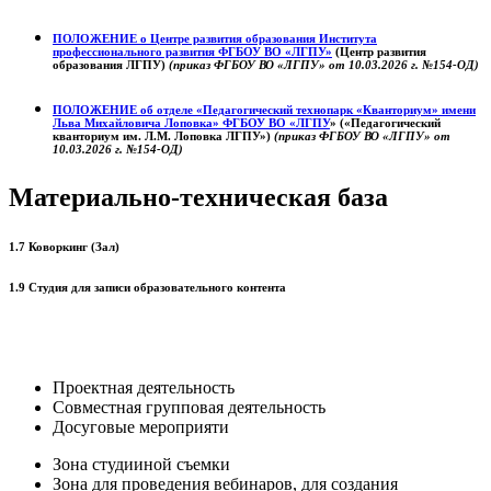
ПОЛОЖЕНИЕ о
Центре развития образования
Института
профессионального развития ФГБОУ ВО «ЛГПУ»
(Центр развития
образования ЛГПУ)
(приказ ФГБОУ ВО «ЛГПУ» от 10.03.2026 г. №154-ОД)
ПОЛОЖЕНИЕ об отделе «Педагогический технопарк «Кванториум» имени
Льва Михайловича Лоповка»
ФГБОУ ВО «ЛГПУ
» («Педагогический
кванториум им. Л.М. Лоповка ЛГПУ»)
(приказ ФГБОУ ВО «ЛГПУ» от
10.03.2026 г. №154-ОД)
Материально-техническая база
1.7 Коворкинг (Зал)
1.9 Студия для записи образовательного контента
Проектная деятельность
Совместная групповая деятельность
Досуговые мероприяти
Зона студииной съемки
Зона для проведения вебинаров, для создания