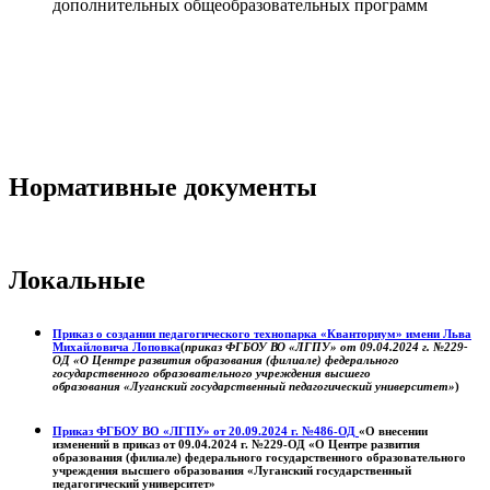
дополнительных общеобразовательных программ
Нормативные документы
Локальные
Приказ о создании педагогического технопарка «Кванториум» имени Льва
Михайловича Лоповка
(
приказ ФГБОУ ВО «ЛГПУ» от 09.04.2024 г. №229-
ОД «О Центре развития образования (филиале) федерального
государственного образовательного учреждения высшего
образования «Луганский государственный педагогический университет»
)
Приказ ФГБОУ ВО «ЛГПУ» от 20.09.2024 г. №486-ОД
«О внесении
изменений в приказ от 09.04.2024 г. №229-ОД «О Центре развития
образования (филиале) федерального государственного образовательного
учреждения высшего образования «Луганский государственный
педагогический университет»