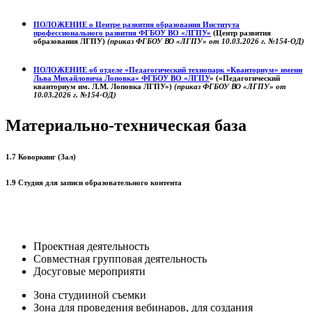
ПОЛОЖЕНИЕ о
Центре развития образования
Института
профессионального развития ФГБОУ ВО «ЛГПУ»
(Центр развития
образования ЛГПУ)
(приказ ФГБОУ ВО «ЛГПУ» от 10.03.2026 г. №154-ОД)
ПОЛОЖЕНИЕ об отделе «Педагогический технопарк «Кванториум» имени
Льва Михайловича Лоповка»
ФГБОУ ВО «ЛГПУ
» («Педагогический
кванториум им. Л.М. Лоповка ЛГПУ»)
(приказ ФГБОУ ВО «ЛГПУ» от
10.03.2026 г. №154-ОД)
Материально-техническая база
1.7 Коворкинг (Зал)
1.9 Студия для записи образовательного контента
Проектная деятельность
Совместная групповая деятельность
Досуговые мероприяти
Зона студииной съемки
Зона для проведения вебинаров, для создания