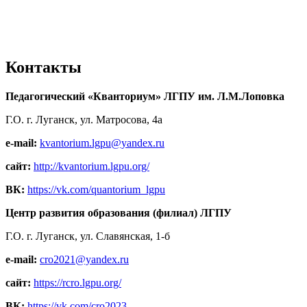
Контакты
Педагогический «Кванториум» ЛГПУ им. Л.М.Лоповка
Г.О. г. Луганск, ул. Матросова, 4а
e-mail:
kvantorium.lgpu@yandex.ru
сайт:
http://kvantorium.lgpu.org/
ВК:
https://vk.com/quantorium_lgpu
Центр развития образования (филиал) ЛГПУ
Г.О. г. Луганск, ул. Славянская, 1-б
e-mail:
cro2021@yandex.ru
сайт:
https://rcro.lgpu.org/
ВК:
https://vk.com/cro2023