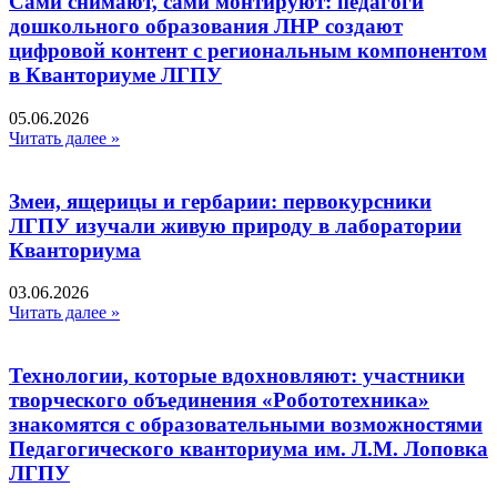
Сами снимают, сами монтируют: педагоги
дошкольного образования ЛНР создают
цифровой контент с региональным компонентом
в Кванториуме ЛГПУ​
05.06.2026
Читать далее »
Змеи, ящерицы и гербарии: первокурсники
ЛГПУ изучали живую природу в лаборатории
Кванториума
03.06.2026
Читать далее »
Технологии, которые вдохновляют: участники
творческого объединения «Робототехника»
знакомятся с образовательными возможностями
Педагогического кванториума им. Л.М. Лоповка
ЛГПУ