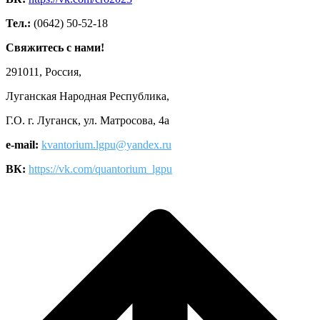
Тел.:
(0642) 50-52-18
Свяжитесь с нами!
291011, Россия,
Луганская Народная Республика,
Г.О. г. Луганск, ул. Матросова, 4а
e-mail:
kvantorium.lgpu@yandex.ru
ВК:
https://vk.com/quantorium_lgpu