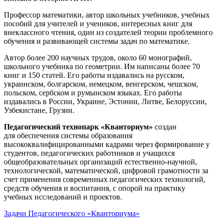
Профессор математики, автор школьных учебников, учебных
пособий для учителей и учеников, интересных книг для
внеклассного чтения, один из создателей теории проблемного
обучения и развивающей системы задач по математике.
Автор более 200 научных трудов, около 60 монографий,
школьного учебника по геометрии. Им написаны более 70
книг и 150 статей. Его работы издавались на русском,
украинском, болгарском, немецком, венгерском, чешском,
польском, сербском и румынском языках. Его работы
издавались в России, Украине, Эстонии, Литве, Белоруссии,
Узбекистане, Грузии.
Педагогический технопарк «Кванториум»
создан
для
обеспечения системы образования
высококвалифицированными кадрами через формирование у
студентов, педагогических работников и учащихся
общеобразовательных организаций естественно-научной,
технологической, математической, цифровой грамотности за
счет применения современных педагогических технологий,
средств обучения и воспитания, с опорой на практику
учебных исследований и проектов.
Задачи Педагогического «Кванториума»