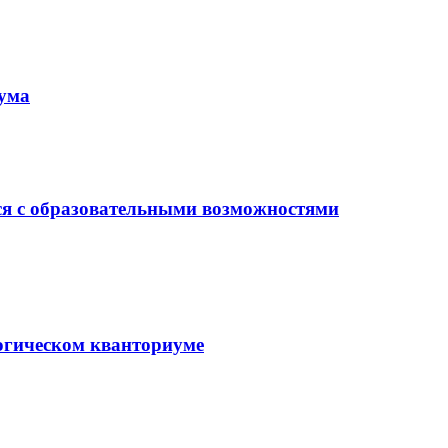
иума
ся с образовательными возможностями
гогическом кванториуме