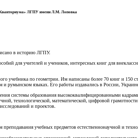
 «Кванториума» ЛГПУ имени Л.М. Лоповка
писано в историю ЛГПУ.
обий для учителей и учеников, интересных книг для внеклассно
ого учебника по геометрии. Им написаны более 70 книг и 150 ст
м и румынском языках. Его работы издавались в России, Украине
ения системы образования высококвалифицированными кадрами 
чной, технологической, математической, цифровой грамотности
х исследований и проектов.
ям преподавания учебных предметов естественнонаучной и техн