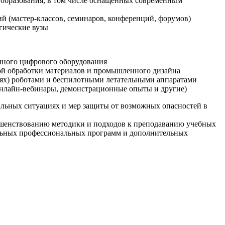
образования, в том числе оснащенных современным
й (мастер-классов, семинаров, конференций, форумов)
гические вузы
очного цифрового оборудования
ой обработки материалов и промышленного дизайна
иях) роботами и беспилотными летательными аппаратами
 онлайн-вебинары, демонстрационные опыты и другие)
альных ситуациях и мер защиты от возможных опасностей в
ршенствованию методики и подходов к преподаванию учебных
ельных профессиональных программ и дополнительных