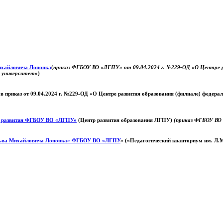
Михайловича Лоповка
(
приказ ФГБОУ ВО «ЛГПУ» от 09.04.2024 г. №229-ОД «О Центре ра
й университет»
)
 в приказ от 09.04.2024 г. №229-ОД «О Центре развития образования (филиале) федер
о развития ФГБОУ ВО «ЛГПУ»
(Центр развития образования ЛГПУ)
(приказ ФГБОУ ВО 
ьва Михайловича Лоповка»
ФГБОУ ВО «ЛГПУ
» («Педагогический кванториум им. Л