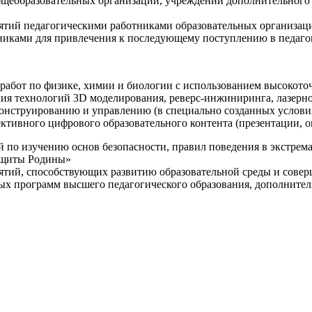
щеобразовательных организаций, учреждений дополнительного 
ятий педагогическими работниками образовательных организаци
никами для привлечения к последующему поступлению в педаго
 работ по физике, химии и биологии с использованием высокот
ния технологий 3D моделирования, реверс-инжиниринга, лазерн
конструированию и управлению (в специально созданных услов
ективного цифрового образовательного контента (презентации,
й по изучению основ безопасности, правил поведения в экстрем
защиты Родины»
иятий, способствующих развитию образовательной среды и сове
ных программ высшего педагогического образования, дополнит