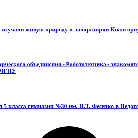
 изучали живую природу в лаборатории Квантор
орческого объединения «Робототехника» знакомят
а ЛГПУ
я 5 класса гимназии №30 им. Н.Т. Фесенко в Педа