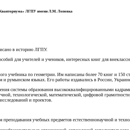
 «Кванториума» ЛГПУ имени Л.М. Лоповка
писано в историю ЛГПУ.
обий для учителей и учеников, интересных книг для внеклассно
ого учебника по геометрии. Им написаны более 70 книг и 150 ст
м и румынском языках. Его работы издавались в России, Украине
ения системы образования высококвалифицированными кадрами 
чной, технологической, математической, цифровой грамотности
х исследований и проектов.
ям преподавания учебных предметов естественнонаучной и техн