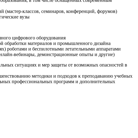
образования, в том числе оснащенных современным
й (мастер-классов, семинаров, конференций, форумов)
гические вузы
очного цифрового оборудования
ой обработки материалов и промышленного дизайна
иях) роботами и беспилотными летательными аппаратами
 онлайн-вебинары, демонстрационные опыты и другие)
альных ситуациях и мер защиты от возможных опасностей в
ршенствованию методики и подходов к преподаванию учебных
ельных профессиональных программ и дополнительных