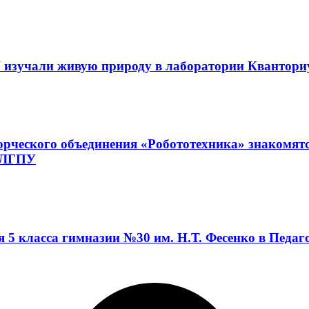
 изучали живую природу в лаборатории Квантор
орческого объединения «Робототехника» знакомят
а ЛГПУ
я 5 класса гимназии №30 им. Н.Т. Фесенко в Педа