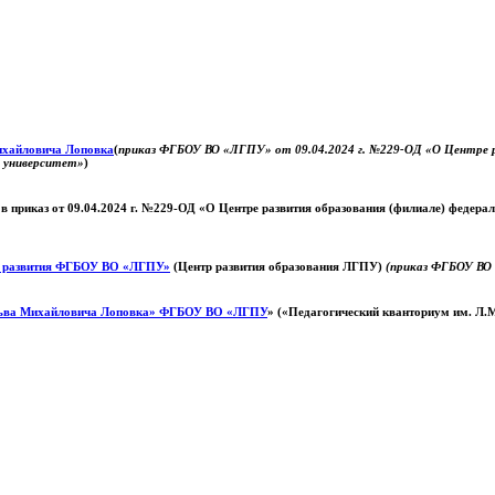
Михайловича Лоповка
(
приказ ФГБОУ ВО «ЛГПУ» от 09.04.2024 г. №229-ОД «О Центре ра
й университет»
)
 в приказ от 09.04.2024 г. №229-ОД «О Центре развития образования (филиале) федер
о развития ФГБОУ ВО «ЛГПУ»
(Центр развития образования ЛГПУ)
(приказ ФГБОУ ВО 
ьва Михайловича Лоповка»
ФГБОУ ВО «ЛГПУ
» («Педагогический кванториум им. Л