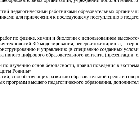
щеобразовательных организаций, учреждений дополнительного 
ятий педагогическими работниками образовательных организаци
никами для привлечения к последующему поступлению в педаго
 работ по физике, химии и биологии с использованием высокот
ния технологий 3D моделирования, реверс-инжиниринга, лазерн
конструированию и управлению (в специально созданных услов
ективного цифрового образовательного контента (презентации,
й по изучению основ безопасности, правил поведения в экстрем
защиты Родины»
иятий, способствующих развитию образовательной среды и сове
ных программ высшего педагогического образования, дополнит