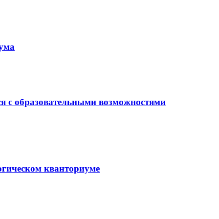
иума
ся с образовательными возможностями
гогическом кванториуме