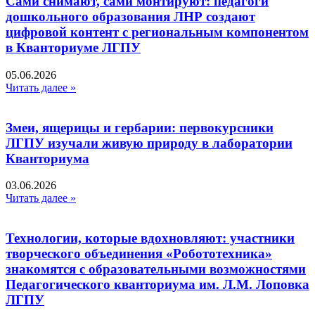
Сами снимают, сами монтируют: педагоги
дошкольного образования ЛНР создают
цифровой контент с региональным компонентом
в Кванториуме ЛГПУ​
05.06.2026
Читать далее »
Змеи, ящерицы и гербарии: первокурсники
ЛГПУ изучали живую природу в лаборатории
Кванториума
03.06.2026
Читать далее »
Технологии, которые вдохновляют: участники
творческого объединения «Робототехника»
знакомятся с образовательными возможностями
Педагогического кванториума им. Л.М. Лоповка
ЛГПУ