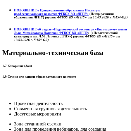
ПОЛОЖЕНИЕ о
Центре развития образования
Института
профессионального развития ФГБОУ ВО «ЛГПУ»
(Центр развития
образования ЛГПУ)
(приказ ФГБОУ ВО «ЛГПУ» от 10.03.2026 г. №154-ОД)
ПОЛОЖЕНИЕ об отделе «Педагогический технопарк «Кванториум» имени
Льва Михайловича Лоповка»
ФГБОУ ВО «ЛГПУ
» («Педагогический
кванториум им. Л.М. Лоповка ЛГПУ»)
(приказ ФГБОУ ВО «ЛГПУ» от
10.03.2026 г. №154-ОД)
Материально-техническая база
1.7 Коворкинг (Зал)
1.9 Студия для записи образовательного контента
Проектная деятельность
Совместная групповая деятельность
Досуговые мероприяти
Зона студииной съемки
Зона для проведения вебинаров, для создания