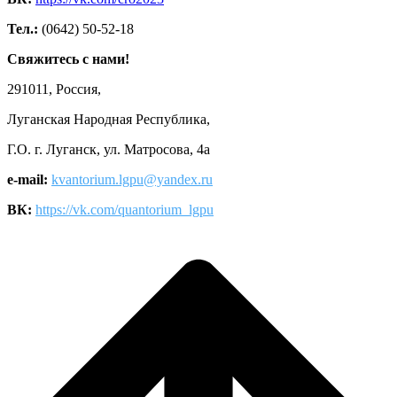
Тел.:
(0642) 50-52-18
Свяжитесь с нами!
291011, Россия,
Луганская Народная Республика,
Г.О. г. Луганск, ул. Матросова, 4а
e-mail:
kvantorium.lgpu@yandex.ru
ВК:
https://vk.com/quantorium_lgpu