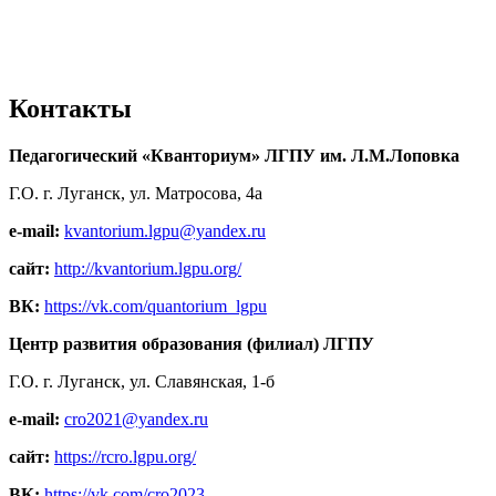
Контакты
Педагогический «Кванториум» ЛГПУ им. Л.М.Лоповка
Г.О. г. Луганск, ул. Матросова, 4а
e-mail:
kvantorium.lgpu@yandex.ru
сайт:
http://kvantorium.lgpu.org/
ВК:
https://vk.com/quantorium_lgpu
Центр развития образования (филиал) ЛГПУ
Г.О. г. Луганск, ул. Славянская, 1-б
e-mail:
cro2021@yandex.ru
сайт:
https://rcro.lgpu.org/
ВК:
https://vk.com/cro2023