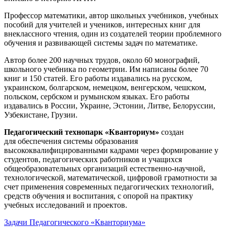
Профессор математики, автор школьных учебников, учебных
пособий для учителей и учеников, интересных книг для
внеклассного чтения, один из создателей теории проблемного
обучения и развивающей системы задач по математике.
Автор более 200 научных трудов, около 60 монографий,
школьного учебника по геометрии. Им написаны более 70
книг и 150 статей. Его работы издавались на русском,
украинском, болгарском, немецком, венгерском, чешском,
польском, сербском и румынском языках. Его работы
издавались в России, Украине, Эстонии, Литве, Белоруссии,
Узбекистане, Грузии.
Педагогический технопарк «Кванториум»
создан
для
обеспечения системы образования
высококвалифицированными кадрами через формирование у
студентов, педагогических работников и учащихся
общеобразовательных организаций естественно-научной,
технологической, математической, цифровой грамотности за
счет применения современных педагогических технологий,
средств обучения и воспитания, с опорой на практику
учебных исследований и проектов.
Задачи Педагогического «Кванториума»