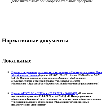
дополнительных общеобразовательных программ
Нормативные документы
Локальные
Приказ о создании педагогического технопарка «Кванториум» имени Льва
Михайловича Лоповка
(
приказ ФГБОУ ВО «ЛГПУ» от 09.04.2024 г. №229-
ОД «О Центре развития образования (филиале) федерального
государственного образовательного учреждения высшего
образования «Луганский государственный педагогический университет»
)
Приказ ФГБОУ ВО «ЛГПУ» от 20.09.2024 г. №486-ОД
«О внесении
изменений в приказ от 09.04.2024 г. №229-ОД «О Центре развития
образования (филиале) федерального государственного образовательного
учреждения высшего образования «Луганский государственный
педагогический университет»