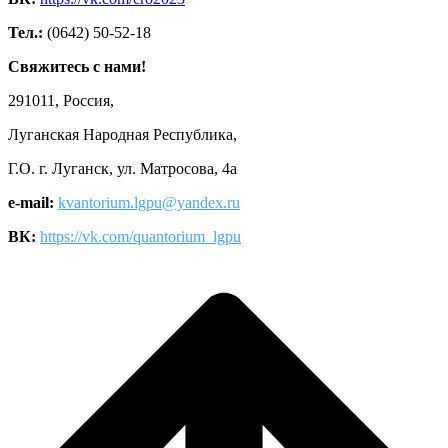
Тел.:
(0642) 50-52-18
Свяжитесь с нами!
291011, Россия,
Луганская Народная Республика,
Г.О. г. Луганск, ул. Матросова, 4а
e-mail:
kvantorium.lgpu@yandex.ru
ВК:
https://vk.com/quantorium_lgpu