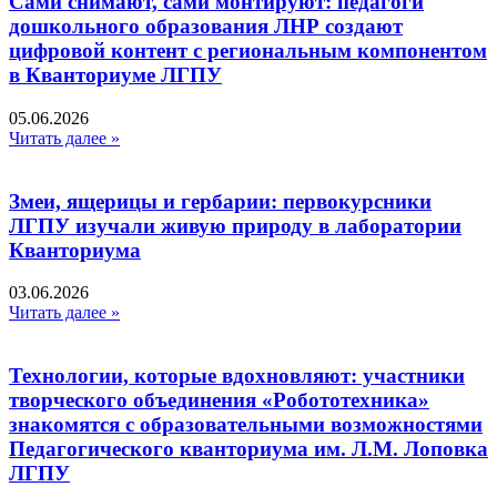
Сами снимают, сами монтируют: педагоги
дошкольного образования ЛНР создают
цифровой контент с региональным компонентом
в Кванториуме ЛГПУ​
05.06.2026
Читать далее »
Змеи, ящерицы и гербарии: первокурсники
ЛГПУ изучали живую природу в лаборатории
Кванториума
03.06.2026
Читать далее »
Технологии, которые вдохновляют: участники
творческого объединения «Робототехника»
знакомятся с образовательными возможностями
Педагогического кванториума им. Л.М. Лоповка
ЛГПУ