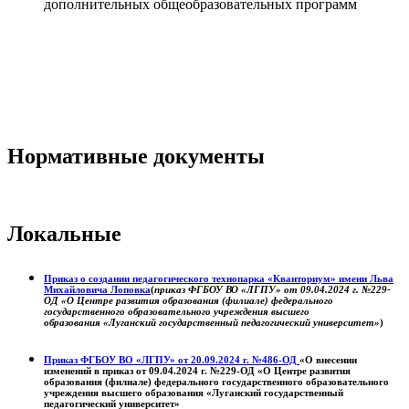
дополнительных общеобразовательных программ
Нормативные документы
Локальные
Приказ о создании педагогического технопарка «Кванториум» имени Льва
Михайловича Лоповка
(
приказ ФГБОУ ВО «ЛГПУ» от 09.04.2024 г. №229-
ОД «О Центре развития образования (филиале) федерального
государственного образовательного учреждения высшего
образования «Луганский государственный педагогический университет»
)
Приказ ФГБОУ ВО «ЛГПУ» от 20.09.2024 г. №486-ОД
«О внесении
изменений в приказ от 09.04.2024 г. №229-ОД «О Центре развития
образования (филиале) федерального государственного образовательного
учреждения высшего образования «Луганский государственный
педагогический университет»