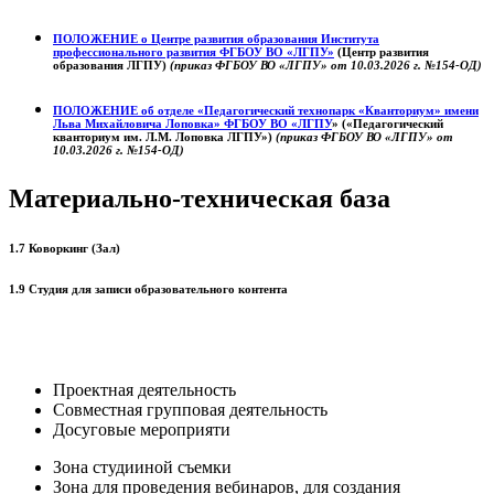
ПОЛОЖЕНИЕ о
Центре развития образования
Института
профессионального развития ФГБОУ ВО «ЛГПУ»
(Центр развития
образования ЛГПУ)
(приказ ФГБОУ ВО «ЛГПУ» от 10.03.2026 г. №154-ОД)
ПОЛОЖЕНИЕ об отделе «Педагогический технопарк «Кванториум» имени
Льва Михайловича Лоповка»
ФГБОУ ВО «ЛГПУ
» («Педагогический
кванториум им. Л.М. Лоповка ЛГПУ»)
(приказ ФГБОУ ВО «ЛГПУ» от
10.03.2026 г. №154-ОД)
Материально-техническая база
1.7 Коворкинг (Зал)
1.9 Студия для записи образовательного контента
Проектная деятельность
Совместная групповая деятельность
Досуговые мероприяти
Зона студииной съемки
Зона для проведения вебинаров, для создания