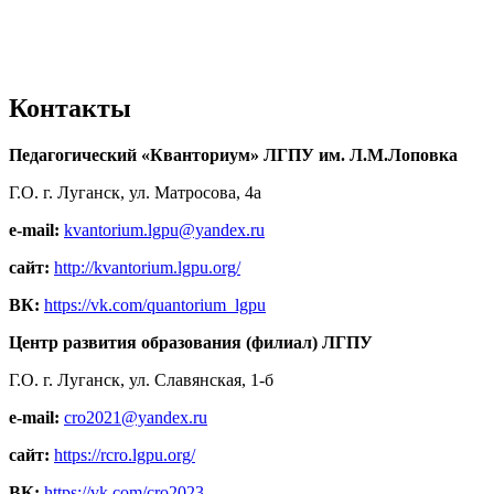
Контакты
Педагогический «Кванториум» ЛГПУ им. Л.М.Лоповка
Г.О. г. Луганск, ул. Матросова, 4а
e-mail:
kvantorium.lgpu@yandex.ru
сайт:
http://kvantorium.lgpu.org/
ВК:
https://vk.com/quantorium_lgpu
Центр развития образования (филиал) ЛГПУ
Г.О. г. Луганск, ул. Славянская, 1-б
e-mail:
cro2021@yandex.ru
сайт:
https://rcro.lgpu.org/
ВК:
https://vk.com/cro2023