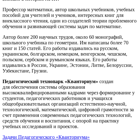
Профессор математики, автор школьных учебников, учебных
пособий для учителей и учеников, интересных книг для
внеклассного чтения, один из создателей теории проблемного
обучения и развивающей системы задач по математике.
Автор более 200 научных трудов, около 60 монографий,
школьного учебника по геометрии. Им написаны более 70
книг и 150 статей. Его работы издавались на русском,
украинском, болгарском, немецком, венгерском, чешском,
польском, сербском и румынском языках. Его работы
издавались в России, Украине, Эстонии, Литве, Белоруссии,
Узбекистане, Грузии.
Педагогический технопарк «Кванториум»
создан
для
обеспечения системы образования
высококвалифицированными кадрами через формирование у
студентов, педагогических работников и учащихся
общеобразовательных организаций естественно-научной,
технологической, математической, цифровой грамотности за
счет применения современных педагогических технологий,
средств обучения и воспитания, с опорой на практику
учебных исследований и проектов.
Задачи Педагогического «Кванториума»