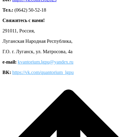
Тел.:
(0642) 50-52-18
Свяжитесь с нами!
291011, Россия,
Луганская Народная Республика,
Г.О. г. Луганск, ул. Матросова, 4а
e-mail:
kvantorium.lgpu@yandex.ru
ВК:
https://vk.com/quantorium_lgpu