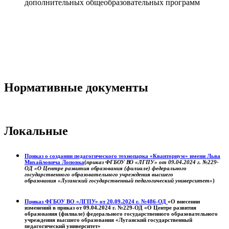
дополнительных общеобразовательных программ
Нормативные документы
Локальные
Приказ о создании педагогического технопарка «Кванториум» имени Льва
Михайловича Лоповка
(
приказ ФГБОУ ВО «ЛГПУ» от 09.04.2024 г. №229-
ОД «О Центре развития образования (филиале) федерального
государственного образовательного учреждения высшего
образования «Луганский государственный педагогический университет»
)
Приказ ФГБОУ ВО «ЛГПУ» от 20.09.2024 г. №486-ОД
«О внесении
изменений в приказ от 09.04.2024 г. №229-ОД «О Центре развития
образования (филиале) федерального государственного образовательного
учреждения высшего образования «Луганский государственный
педагогический университет»