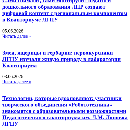
Сами снимают, сами монтируют: педагоги
дошкольного образования ЛНР создают
цифровой контент с региональным компонентом
в Кванториуме ЛГПУ​
05.06.2026
Читать далее »
Змеи, ящерицы и гербарии: первокурсники
ЛГПУ изучали живую природу в лаборатории
Кванториума
03.06.2026
Читать далее »
Технологии, которые вдохновляют: участники
творческого объединения «Робототехника»
знакомятся с образовательными возможностями
Педагогического кванториума им. Л.М. Лоповка
ЛГПУ