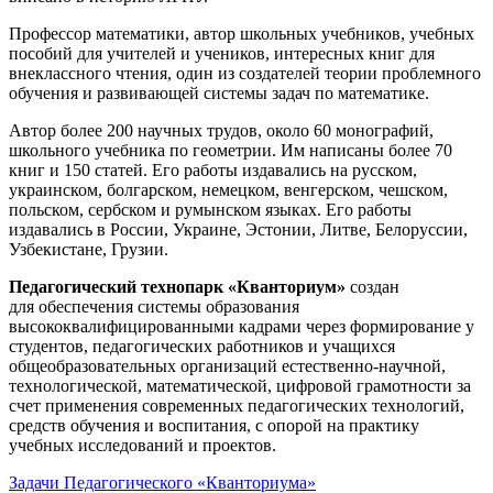
Профессор математики, автор школьных учебников, учебных
пособий для учителей и учеников, интересных книг для
внеклассного чтения, один из создателей теории проблемного
обучения и развивающей системы задач по математике.
Автор более 200 научных трудов, около 60 монографий,
школьного учебника по геометрии. Им написаны более 70
книг и 150 статей. Его работы издавались на русском,
украинском, болгарском, немецком, венгерском, чешском,
польском, сербском и румынском языках. Его работы
издавались в России, Украине, Эстонии, Литве, Белоруссии,
Узбекистане, Грузии.
Педагогический технопарк «Кванториум»
создан
для
обеспечения системы образования
высококвалифицированными кадрами через формирование у
студентов, педагогических работников и учащихся
общеобразовательных организаций естественно-научной,
технологической, математической, цифровой грамотности за
счет применения современных педагогических технологий,
средств обучения и воспитания, с опорой на практику
учебных исследований и проектов.
Задачи Педагогического «Кванториума»