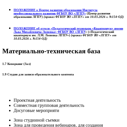
ПОЛОЖЕНИЕ о
Центре развития образования
Института
профессионального развития ФГБОУ ВО «ЛГПУ»
(Центр развития
образования ЛГПУ)
(приказ ФГБОУ ВО «ЛГПУ» от 10.03.2026 г. №154-ОД)
ПОЛОЖЕНИЕ об отделе «Педагогический технопарк «Кванториум» имени
Льва Михайловича Лоповка»
ФГБОУ ВО «ЛГПУ
» («Педагогический
кванториум им. Л.М. Лоповка ЛГПУ»)
(приказ ФГБОУ ВО «ЛГПУ» от
10.03.2026 г. №154-ОД)
Материально-техническая база
1.7 Коворкинг (Зал)
1.9 Студия для записи образовательного контента
Проектная деятельность
Совместная групповая деятельность
Досуговые мероприяти
Зона студииной съемки
Зона для проведения вебинаров, для создания