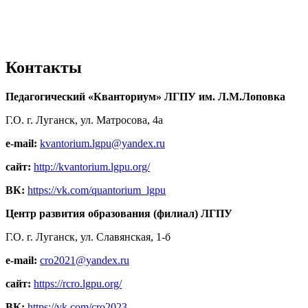
Контакты
Педагогический «Кванториум» ЛГПУ им. Л.М.Лоповка
Г.О. г. Луганск, ул. Матросова, 4а
e-mail:
kvantorium.lgpu@yandex.ru
сайт:
http://kvantorium.lgpu.org/
ВК:
https://vk.com/quantorium_lgpu
Центр развития образования (филиал) ЛГПУ
Г.О. г. Луганск, ул. Славянская, 1-б
e-mail:
cro2021@yandex.ru
сайт:
https://rcro.lgpu.org/
ВК:
https://vk.com/cro2023