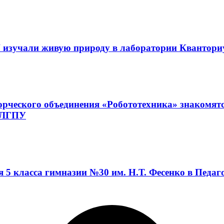
 изучали живую природу в лаборатории Квантор
орческого объединения «Робототехника» знакомят
а ЛГПУ
я 5 класса гимназии №30 им. Н.Т. Фесенко в Педа