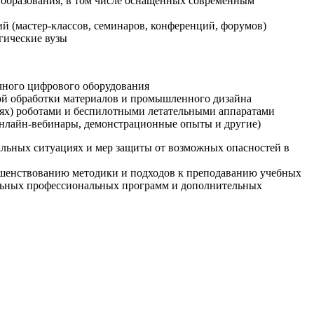
образования, в том числе оснащенных современным
й (мастер-классов, семинаров, конференций, форумов)
гические вузы
очного цифрового оборудования
ой обработки материалов и промышленного дизайна
иях) роботами и беспилотными летательными аппаратами
 онлайн-вебинары, демонстрационные опыты и другие)
альных ситуациях и мер защиты от возможных опасностей в
ршенствованию методики и подходов к преподаванию учебных
ельных профессиональных программ и дополнительных