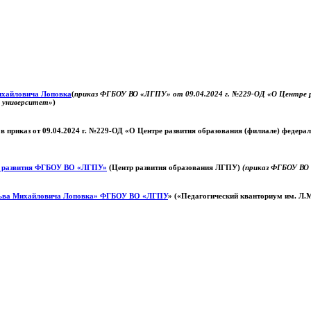
Михайловича Лоповка
(
приказ ФГБОУ ВО «ЛГПУ» от 09.04.2024 г. №229-ОД «О Центре ра
й университет»
)
 в приказ от 09.04.2024 г. №229-ОД «О Центре развития образования (филиале) федер
о развития ФГБОУ ВО «ЛГПУ»
(Центр развития образования ЛГПУ)
(приказ ФГБОУ ВО 
ьва Михайловича Лоповка»
ФГБОУ ВО «ЛГПУ
» («Педагогический кванториум им. Л