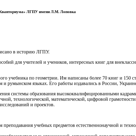
 «Кванториума» ЛГПУ имени Л.М. Лоповка
писано в историю ЛГПУ.
обий для учителей и учеников, интересных книг для внеклассно
ого учебника по геометрии. Им написаны более 70 книг и 150 ст
м и румынском языках. Его работы издавались в России, Украине
ения системы образования высококвалифицированными кадрами 
чной, технологической, математической, цифровой грамотности
х исследований и проектов.
ям преподавания учебных предметов естественнонаучной и техн