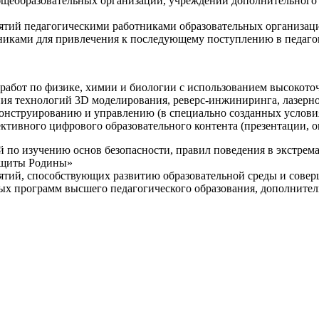
щеобразовательных организаций, учреждений дополнительного 
ятий педагогическими работниками образовательных организаци
никами для привлечения к последующему поступлению в педаго
 работ по физике, химии и биологии с использованием высокот
ния технологий 3D моделирования, реверс-инжиниринга, лазерн
конструированию и управлению (в специально созданных услов
ективного цифрового образовательного контента (презентации,
й по изучению основ безопасности, правил поведения в экстрем
защиты Родины»
иятий, способствующих развитию образовательной среды и сове
ных программ высшего педагогического образования, дополнит