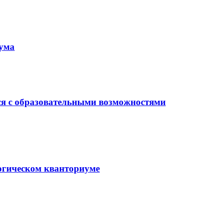
иума
ся с образовательными возможностями
гогическом кванториуме