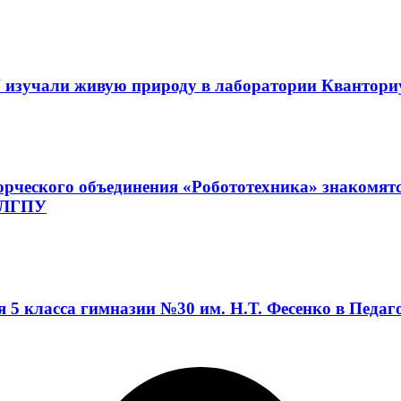
 изучали живую природу в лаборатории Квантор
орческого объединения «Робототехника» знакомят
а ЛГПУ
я 5 класса гимназии №30 им. Н.Т. Фесенко в Педа