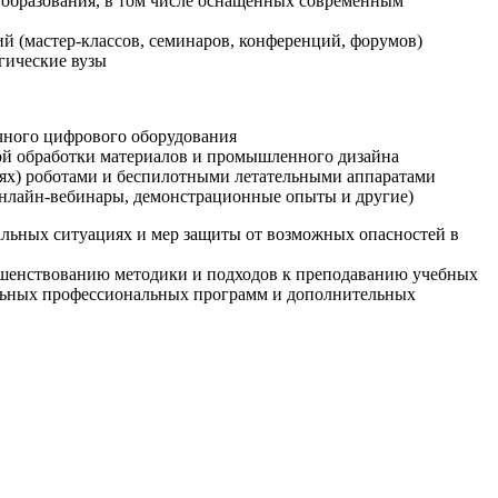
образования, в том числе оснащенных современным
й (мастер-классов, семинаров, конференций, форумов)
гические вузы
очного цифрового оборудования
ой обработки материалов и промышленного дизайна
иях) роботами и беспилотными летательными аппаратами
 онлайн-вебинары, демонстрационные опыты и другие)
альных ситуациях и мер защиты от возможных опасностей в
ршенствованию методики и подходов к преподаванию учебных
ельных профессиональных программ и дополнительных