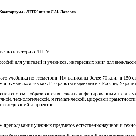
 «Кванториума» ЛГПУ имени Л.М. Лоповка
писано в историю ЛГПУ.
обий для учителей и учеников, интересных книг для внеклассно
ого учебника по геометрии. Им написаны более 70 книг и 150 ст
м и румынском языках. Его работы издавались в России, Украине
ения системы образования высококвалифицированными кадрами 
чной, технологической, математической, цифровой грамотности
х исследований и проектов.
ям преподавания учебных предметов естественнонаучной и техн