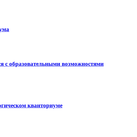
иума
ся с образовательными возможностями
гогическом кванториуме