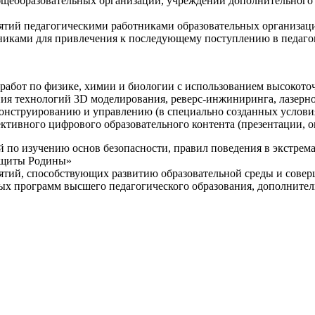
щеобразовательных организаций, учреждений дополнительного 
ятий педагогическими работниками образовательных организаци
никами для привлечения к последующему поступлению в педаго
 работ по физике, химии и биологии с использованием высокот
ния технологий 3D моделирования, реверс-инжиниринга, лазерн
конструированию и управлению (в специально созданных услов
ективного цифрового образовательного контента (презентации,
й по изучению основ безопасности, правил поведения в экстрем
защиты Родины»
иятий, способствующих развитию образовательной среды и сове
ных программ высшего педагогического образования, дополнит