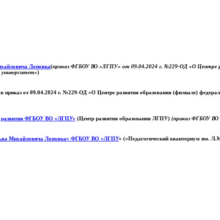
Михайловича Лоповка
(
приказ ФГБОУ ВО «ЛГПУ» от 09.04.2024 г. №229-ОД «О Центре ра
й университет»
)
 в приказ от 09.04.2024 г. №229-ОД «О Центре развития образования (филиале) федер
о развития ФГБОУ ВО «ЛГПУ»
(Центр развития образования ЛГПУ)
(приказ ФГБОУ ВО 
ьва Михайловича Лоповка»
ФГБОУ ВО «ЛГПУ
» («Педагогический кванториум им. Л